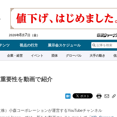
8
7
2026
年
月
日（
金
）
テンツ
視点の行方
展示会スケジュール
企業・経営
イベント
団体
グローバル
大手の動き
信
の重要性を動画で紹介
株）小森コーポレーションが運営するYouTubeチャンネル