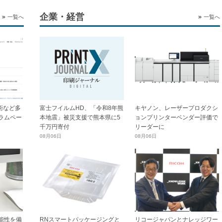
企業・経営
一覧へ
一覧へ
技術など多
富士フイルムHD、「令和8年熊
キヤノン、レーザープロダクシ
ラムペー
本地震」被災支援で熊本県に5
ョンプリンターベンダー評価で
千万円寄付
リーダーに
08月06日
08月06日
能性を備
RNスマートパッケージングと
リコージャパンとナレッジワー