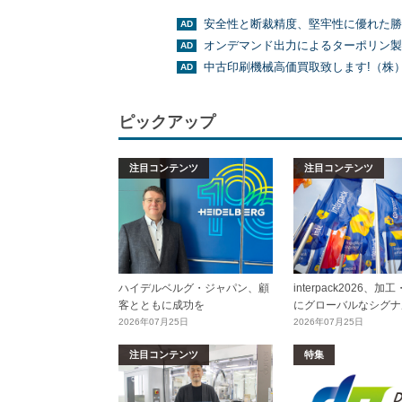
安全性と断裁精度、堅牢性に優れた勝
オンデマンド出力によるターポリン製
中古印刷機械高価買取致します!（株
ピックアップ
注目コンテンツ
注目コンテンツ
ハイデルベルグ・ジャパン、顧
interpack2026、
客とともに成功を
にグローバルなシグナ
2026年07月25日
2026年07月25日
注目コンテンツ
特集