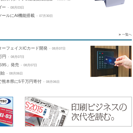
ダー
08月03日
ールにAI機能搭載
07月30日
一覧へ
ターフェイスICカード開発
08月07日
万円
08月07日
595」発売
08月07日
開始
08月06日
で熊本県に5千万円寄付
08月06日