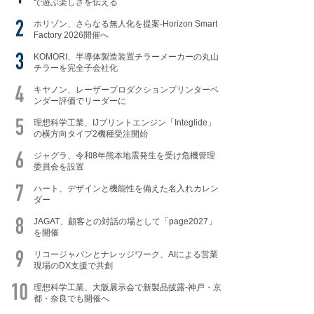
で遊ぶ楽しさを伝える
ホリゾン、さらなる無人化を提案-Horizon Smart
Factory 2026開催へ
KOMORI、半導体製造装置チラーメーカーの丸山
チラーを完全子会社化
キヤノン、レーザープロダクションプリンターベ
ンダー評価でリーダーに
理想科学工業、IJプリントエンジン「Integlide」
の横方向タイプ2機種受注開始
ジャグラ、令和8年熊本地震発生を受け危機管理
委員会を設置
ハート、デザインと機能性を備えた名入れカレン
ダー
JAGAT、顧客との対話の場として「page2027」
を開催
リコージャパンとナレッジワーク、AIによる営業
現場のDX支援で共創
理想科学工業、大阪展示会で新製品披露-神戸・京
都・奈良でも開催へ