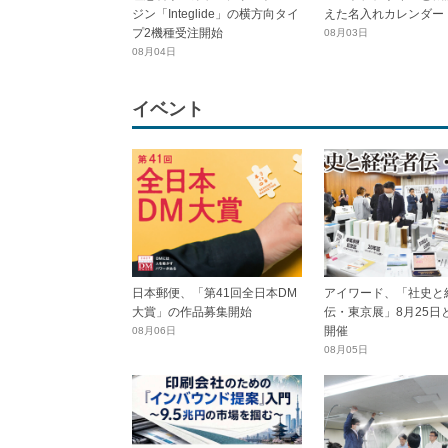
ジン「Integlide」の横方向タイ
えた名入れカレンダー
プ2機種受注開始
08月03日
08月04日
イベント
日本郵便、「第41回全日本DM
アイワード、「社史と
大賞」の作品募集開始
伝・東京展」8月25日
開催
08月06日
08月05日