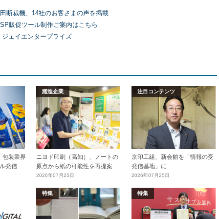
田断裁機、14社のお客さまの声を掲載
SP販促ツール制作ご案内はこちら
）ジェイエンタープライズ
躍進企業
注目コンテンツ
加工・包装業界
ニヨド印刷（高知）、ノートの
京印工組、新会館を「情報の受
ル発信
原点から紙の可能性を再提案
発信基地」に
2026年07月25日
2026年07月25日
特集
特集