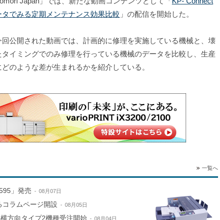
omori Japan」では、新たな動画コンテンツとして「
KP- Connect
ータでみる定期メンテナンス効果比較
」の配信を開始した。
回公開された動画では、計画的に修理を実施している機械と、壊
たタイミングでのみ修理を行っている機械のデータを比較し、生産
にどのような差が生まれるかを紹介している。
一覧へ
595」発売
08月07日
するコラムページ開設
08月05日
e」の横方向タイプ2機種受注開始
08月04日