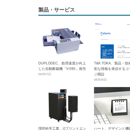
製品・サービス
DUPLODEC、処理速度が向上
T&K TOKA、製品・
した自動断裁機「V-595」発売
彩な情報を発信するコ
ジ開設
08月07日
08月05日
理想科学工業、IJプリントエン
ハート、デザインと機