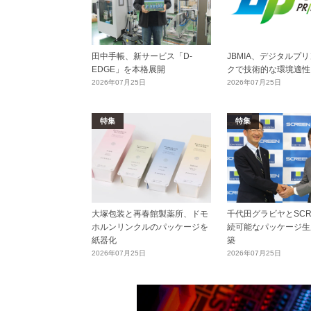
田中手帳、新サービス「D-
JBMIA、デジタルプ
EDGE」を本格展開
クで技術的な環境適性
2026年07月25日
2026年07月25日
特集
特集
大塚包装と再春館製薬所、ドモ
千代田グラビヤとSCR
ホルンリンクルのパッケージを
続可能なパッケージ生
紙器化
築
2026年07月25日
2026年07月25日