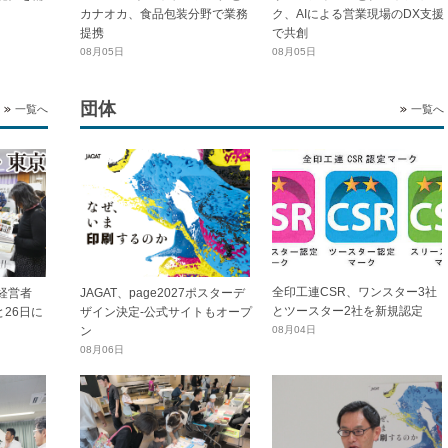
カナオカ、食品包装分野で業務
ク、AIによる営業現場のDX支援
提携
で共創
08月05日
08月05日
団体
一覧へ
一覧へ
全印工連CSR、ワンスター3社
経営者
JAGAT、page2027ポスターデ
とツースター2社を新規認定
と26日に
ザイン決定-公式サイトもオープ
ン
08月04日
08月06日