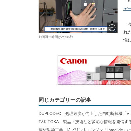
「K
デ
今
れ
動画再生時間は2分46秒
性
同じカテゴリーの記事
DUPLODEC、処理速度が向上した自動断裁機「V-
T&K TOKA、製品・技術など多彩な情報を発信
理想科学工業、IJプリントエンジン「Integlid