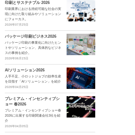
印刷とサステナブル 2026
印刷業界における持続可能な社会の実
現に向けた取り組みやソリューション
にフォーカス。
2026年07月25日
パッケージ印刷ビジネス2026
パッケージ印刷の事業化に向けたヒン
トやソリューション、具体的なビジネ
スの事例を紹介。
2026年06月15日
AIソリューション2026
人手不足、小ロットジョブの効率生産
を目指す「AIソリューション」を紹介
2026年04月25日
プレミアム・インセンティブシ
ョー 春2026
プレミアム・インセンティブショー春
2026に出展する印刷関連会社3社を紹
介
2026年04月05日