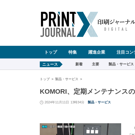
ペ
ー
ジ
の
先
頭
で
す
コ
ン
テ
ン
ツ
エ
リ
ア
へ
トップ
特集
躍進企業
注目コン
ナ
ビ
ゲ
ー
ニュース
新着
主要
製品・サービス
シ
ョ
ン
へ
トップ
製品・サービス
KOMORI、定期メンテナンス
2024年11月11日
13時34分
製品・サービス
（