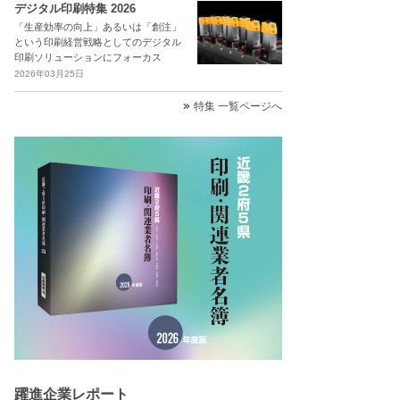
デジタル印刷特集 2026
「生産効率の向上」あるいは「創注」
という印刷経営戦略としてのデジタル
印刷ソリューションにフォーカス
2026年03月25日
特集 一覧ページへ
躍進企業レポート