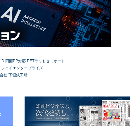
’D 両面PP対応 PETラミもセミオート
）ジェイエンタープライズ
式会社 下垣鉄工所
！