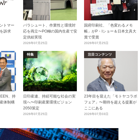
リントマー
パラシュート、作業性と環境対
国府印刷社、「色変わるメモ
を訴求
応を両立〜PO糊の国内生産で安
帳」がP・Iショー＆日本文具大
定供給実現
賞で受賞
2026年07月25日
2026年07月25日
特集
注目コンテンツ
EEN、持
日印産連、持続可能な社会の実
23年目を迎えた「モトヤコラボ
産体制構
現へ〜印刷産業環境ビジョン
フェア」〜期待を超える提案が
2050策定
ここにある
2026年07月25日
2026年07月03日