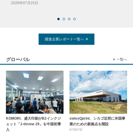
導入
2026年07月25日
2026
躍進企業レポート一覧へ
グローバル
一覧へ
KOMORI、盛大印刷がB2インクジ
swissQprint、シカゴ近郊に⽶国事
ェット「J-throne 29」を中国初導
業のための新拠点を開設
入
07月07日