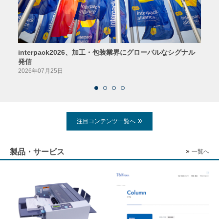
interpack2026、加工・包装業界にグローバルなシグナル
京印
発信
2026
2026年07月25日
注目コンテンツ一覧へ
製品・サービス
一覧へ