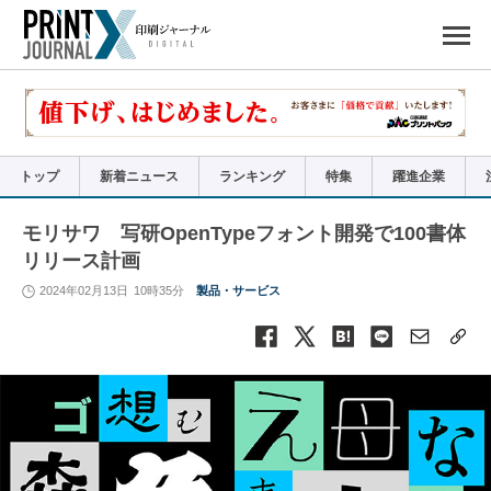
ペ
ー
ジ
の
先
頭
で
す
コ
ン
テ
ン
ツ
エ
リ
ア
トップ
新着ニュース
ランキング
特集
躍進企業
へ
ナ
ビ
ゲ
ー
モリサワ 写研OpenTypeフォント開発で100書体
シ
ョ
リリース計画
ン
へ
2024年02月13日
10時35分
製品・サービス