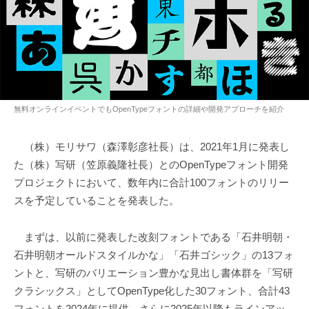
無料オンラインイベントでもOpenTypeフォントの詳細や開発アプローチを紹介
（株）モリサワ（森澤彰彦社長）は、2021年1月に発表し
た（株）写研（笠原義隆社長）とのOpenTypeフォント開発
プロジェクトにおいて、数年内に合計100フォントのリリー
スを予定していることを発表した。
まずは、以前に発表した改刻フォントである「石井明朝・
石井明朝オールドスタイルかな」「石井ゴシック」の13フォ
ントと、写研のバリエーション豊かな見出し書体群を「写研
クラシックス」としてOpenType化した30フォント、合計43
フォントを2024年に提供。さらに2025年以降もラインアッ