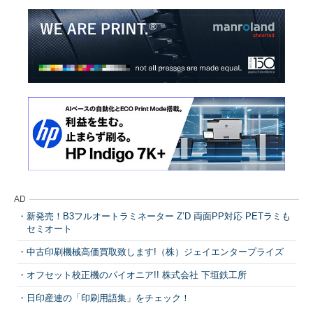
AD
新発売！B3フルオートラミネーター Z’D 両面PP対応 PETラミも
セミオート
中古印刷機械高価買取致します!（株）ジェイエンタープライズ
オフセット校正機のパイオニア!! 株式会社 下垣鉄工所
日印産連の「印刷用語集」をチェック！