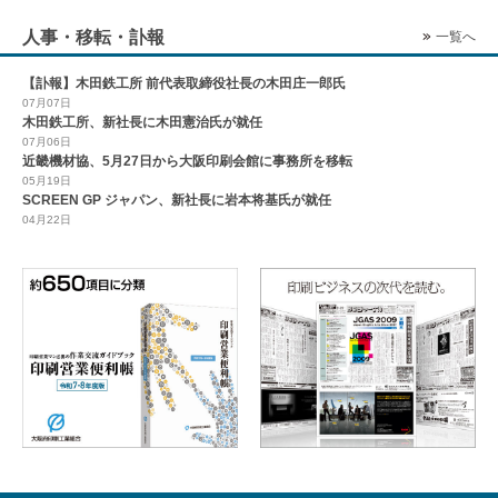
人事・移転・訃報
一覧へ
【訃報】木田鉄工所 前代表取締役社長の木田庄一郎氏
07月07日
木田鉄工所、新社長に木田憲治氏が就任
07月06日
近畿機材協、5月27日から大阪印刷会館に事務所を移転
05月19日
SCREEN GP ジャパン、新社長に岩本将基氏が就任
04月22日