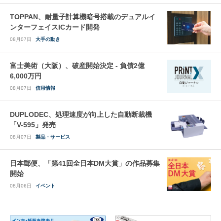
TOPPAN、耐量子計算機暗号搭載のデュアルイ
ンターフェイスICカード開発
08月07日
大手の動き
富士美術（大阪）、破産開始決定 - 負債2億
6,000万円
08月07日
信用情報
DUPLODEC、処理速度が向上した自動断裁機
「V-595」発売
08月07日
製品・サービス
日本郵便、「第41回全日本DM大賞」の作品募集
開始
08月06日
イベント