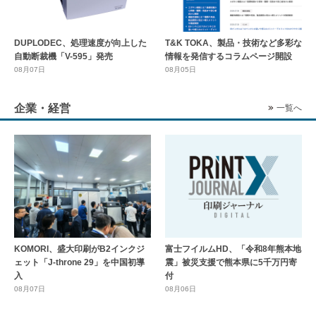
DUPLODEC、処理速度が向上した
T&K TOKA、製品・技術など多彩な
自動断裁機「V-595」発売
情報を発信するコラムページ開設
08月07日
08月05日
企業・経営
一覧へ
KOMORI、盛大印刷がB2インクジ
富士フイルムHD、「令和8年熊本地
ェット「J-throne 29」を中国初導
震」被災支援で熊本県に5千万円寄
入
付
08月07日
08月06日