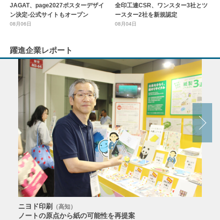
全印工連CSR、ワンスター3社とツ
JAGAT、page2027ポスターデザイ
ースター2社を新規認定
ン決定-公式サイトもオープン
08月04日
08月06日
躍進企業レポート
ニヨド印刷
サン
（高知）
ノートの原点から紙の可能性を再提案
特色か