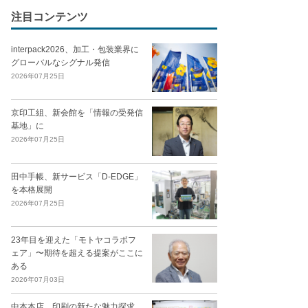
注目コンテンツ
interpack2026、加工・包装業界に
グローバルなシグナル発信
2026年07月25日
京印工組、新会館を「情報の受発信
基地」に
2026年07月25日
田中手帳、新サービス「D-EDGE」
を本格展開
2026年07月25日
23年目を迎えた「モトヤコラボフ
ェア」〜期待を超える提案がここに
ある
2026年07月03日
中本本店、印刷の新たな魅力探求