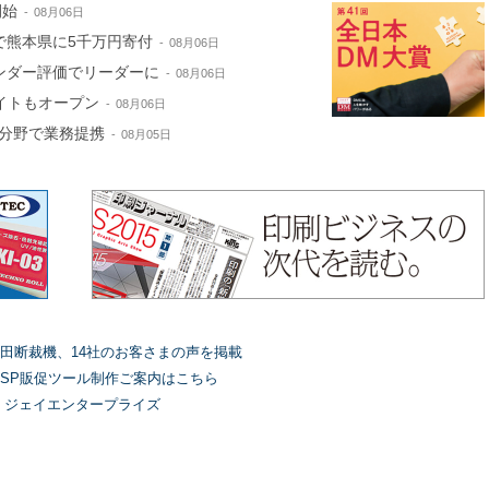
開始
08月06日
で熊本県に5千万円寄付
08月06日
ンダー評価でリーダーに
08月06日
サイトもオープン
08月06日
分野で業務提携
08月05日
田断裁機、14社のお客さまの声を掲載
SP販促ツール制作ご案内はこちら
）ジェイエンタープライズ