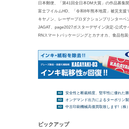
日本郵便、「第41回全日本DM大賞」の作品募集
富士フイルムHD、「令和8年熊本地震」被災支援
キヤノン、レーザープロダクションプリンターベ
JAGAT、page2027ポスターデザイン決定-公式
RNスマートパッケージングとカナオカ、食品包装
安全性と断裁精度、堅牢性に優れた勝
オンデマンド出力によるターポリン製
中古印刷機械高価買取致します!（株
ピックアップ