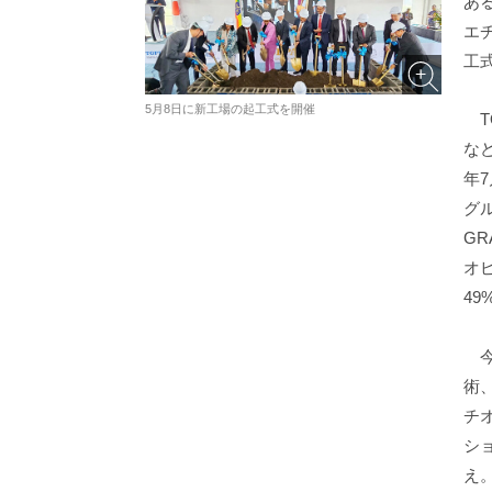
ある
エ
工
5月8日に新工場の起工式を開催
TO
な
年7
グル
GR
オ
49
今
術
チ
シ
え