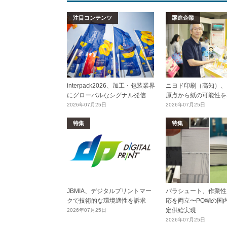
注目コンテンツ
躍進企業
interpack2026、加工・包装業界
ニヨド印刷（高知）、
にグローバルなシグナル発信
原点から紙の可能性を
2026年07月25日
2026年07月25日
特集
特集
JBMIA、デジタルプリントマー
パラシュート、作業性
クで技術的な環境適性を訴求
応を両立〜PO糊の国
定供給実現
2026年07月25日
2026年07月25日