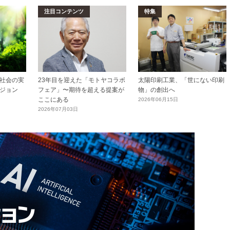
注目コンテンツ
特集
社会の実
23年目を迎えた「モトヤコラボ
太陽印刷工業、「世にない印刷
ジョン
フェア」〜期待を超える提案が
物」の創出へ
ここにある
2026年06月15日
2026年07月03日