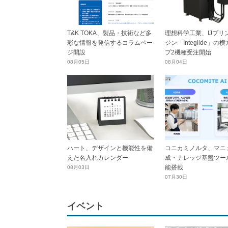
T&K TOKA、製品・技術など多
理想科学工業、IJプリ
彩な情報を発信するコラムペー
ジン「Integlide」の
ジ開設
プ2機種受注開始
08月05日
08月04日
ハート、デザインと機能性を備
コニカミノルタ、マニ
えた名入れカレンダー
成・ナレッジ基盤ツール
能搭載
08月03日
07月30日
イベント