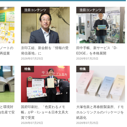
注目コンテンツ
注目コンテンツ
ノートの
京印工組、新会館を「情報の受
田中手帳、新サービス「D-
再提案
発信基地」に
EDGE」を本格展開
2026年07月25日
2026年07月25日
特集
特集
と環境対
国府印刷社、「色変わるメモ
大塚包装と再春館製薬所、ドモ
内生産で安
帳」がP・Iショー＆日本文具大
ホルンリンクルのパッケージを
賞で受賞
紙器化
2026年07月25日
2026年07月25日