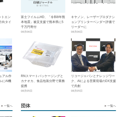
ントエン
富士フイルムHD、「令和8年熊
キヤノン、レーザープロダクシ
横方向タイ
本地震」被災支援で熊本県に5
ョンプリンターベンダー評価で
千万円寄付
リーダーに
08月06日
08月06日
ュアル作
RNスマートパッケージングと
リコージャパンとナレッジワー
にAI機
カナオカ、食品包装分野で業務
ク、AIによる営業現場のDX支援
提携
で共創
08月05日
08月05日
団体
一覧へ
一覧へ