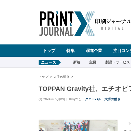
ペ
ー
ジ
の
先
頭
で
す
コ
ン
テ
ン
ツ
エ
リ
ア
へ
トップ
特集
躍進企業
注目コン
ナ
ビ
ゲ
ー
ニュース
新着
主要
製品・サービス
シ
ョ
ン
へ
トップ
大手の動き
TOPPAN Gravity社、
2024年05月09日
16時21分
グローバル
大手の動き
TO