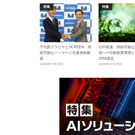
特集
特集
千代田グラビヤとSCREEN、持
日印産連、持続可能な
続可能なパッケージ生産体制構
現へ〜印刷産業環境ビ
築
2050策定
2026年07月25日
2026年07月25日