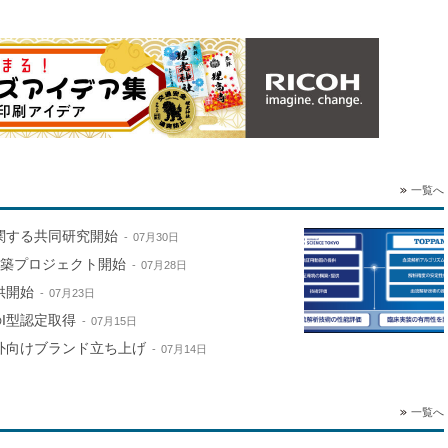
一覧へ
関する共同研究開始
07月30日
構築プロジェクト開始
07月28日
供開始
07月23日
のI型認定取得
07月15日
外向けブランド立ち上げ
07月14日
一覧へ