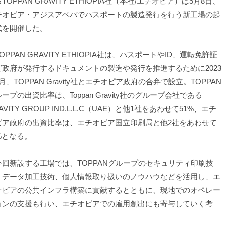
TOPPAN GRAVITY ETHIOPIA社（本社/エチオピア）は5月8日、
チオピア・アジスアベバでパスポートの製造発行を行う新工場の起
式を開催した。
PPAN GRAVITY ETHIOPIA社は、パスポートやID、運転免許証
ど政府が発行するドキュメントの製造や発行を推進するために2023
月、TOPPAN Gravity社とエチオピア政府の合弁で設立。TOPPAN
ープの出資比率は、Toppan Gravity社のグループ会社である
AVITY GROUP IND.L.L.C（UAE）と他1社をあわせて51%、エチ
ピア政府の出資比率は、エチオピア国立印刷局と他2社をあわせて
%となる。
回新設する工場では、TOPPANグループのセキュリティ印刷技
、データ加工技術、個人情報取り扱いのノウハウなどを活用し、エ
オピアの公共インフラ構築に貢献するとともに、現地でのオペレー
ョンの支援も行い、エチオピアでの雇用創出にも寄与していく考
。