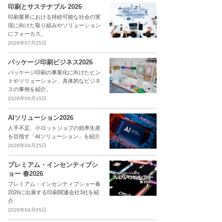
印刷とサステナブル 2026
印刷業界における持続可能な社会の実
現に向けた取り組みやソリューション
にフォーカス。
2026年07月25日
パッケージ印刷ビジネス2026
パッケージ印刷の事業化に向けたヒン
トやソリューション、具体的なビジネ
スの事例を紹介。
2026年06月15日
AIソリューション2026
人手不足、小ロットジョブの効率生産
を目指す「AIソリューション」を紹介
2026年04月25日
プレミアム・インセンティブシ
ョー 春2026
プレミアム・インセンティブショー春
2026に出展する印刷関連会社3社を紹
介
2026年04月05日