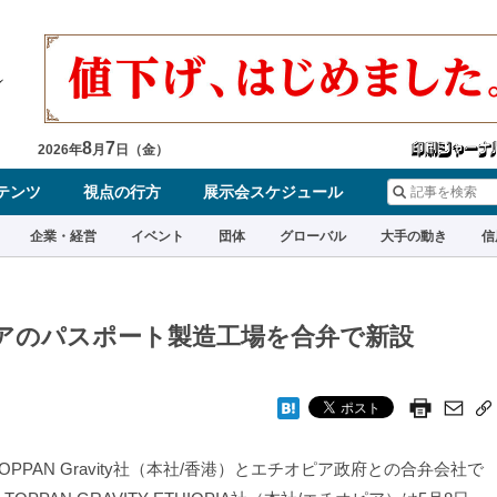
8
7
2026
年
月
日（
金
）
テンツ
視点の行方
展示会スケジュール
企業・経営
イベント
団体
グローバル
大手の動き
信
エチオピアのパスポート製造工場を合弁で新設
PPAN Gravity社（本社/香港）とエチオピア政府との合弁会社で