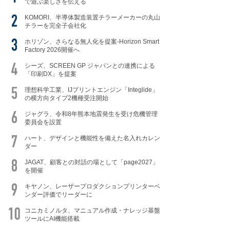
で遊ぶ楽しさを伝える
KOMORI、半導体製造装置チラーメーカーの丸山
チラーを完全子会社化
ホリゾン、さらなる無人化を提案-Horizon Smart
Factory 2026開催へ
シーズ、SCREEN GP ジャパンとの連携による
「印刷DX」を提案
理想科学工業、IJプリントエンジン「Integlide」
の横方向タイプ2機種受注開始
ジャグラ、令和8年熊本地震発生を受け危機管理
委員会を設置
ハート、デザインと機能性を備えた名入れカレン
ダー
JAGAT、顧客との対話の場として「page2027」
を開催
キヤノン、レーザープロダクションプリンターベ
ンダー評価でリーダーに
コニカミノルタ、マニュアル作成・ナレッジ基盤
ツールにAI機能搭載