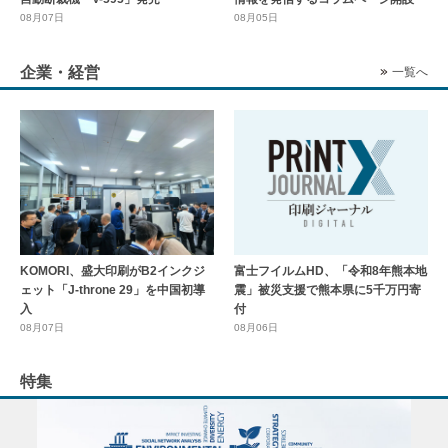
08月07日
08月05日
企業・経営
一覧へ
KOMORI、盛大印刷がB2インクジ
富士フイルムHD、「令和8年熊本地
ェット「J-throne 29」を中国初導
震」被災支援で熊本県に5千万円寄
入
付
08月07日
08月06日
特集