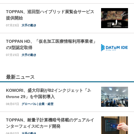
TOPPAN、巡回型ハイブリッド展覧会サービス
提供開始
07月23日
大手の動き
TOPPAN HD、「仮名加工医療情報利用事業者」
のI型認定取得
07月15日
大手の動き
最新ニュース
KOMORI、盛大印刷がB2インクジェット「J-
throne 29」を中国初導入
08月07日
グローバル
企業・経営
TOPPAN、耐量子計算機暗号搭載のデュアルイ
ンターフェイスICカード開発
08月07日
大手の動き