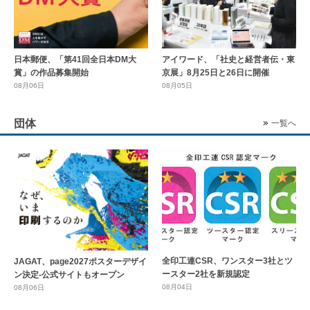
日本郵便、「第41回全日本DM大
アイワード、「社史と経営者伝・東
賞」の作品募集開始
京展」8月25日と26日に開催
08月06日
08月05日
団体
一覧へ
全印工連CSR、ワンスター3社とツ
JAGAT、page2027ポスターデザイ
ースター2社を新規認定
ン決定-公式サイトもオープン
08月04日
08月06日