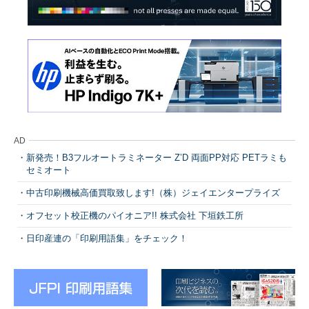
AD
新発売！B3フルオートラミネーター Z’D 両面PP対応 PETラミも
セミオート
中古印刷機械高価買取致します!（株）ジェイエンタープライズ
オフセット校正機のパイオニア!! 株式会社 下垣鉄工所
日印産連の「印刷用語集」をチェック！