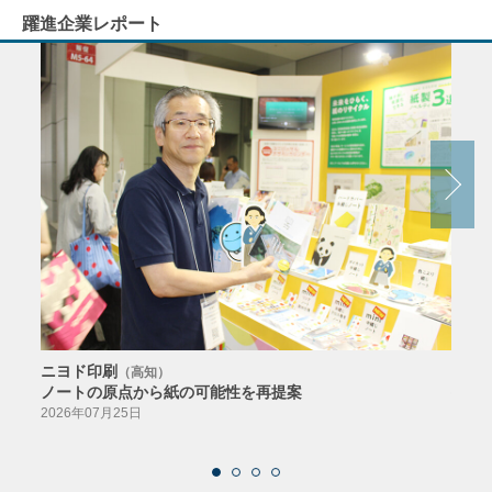
躍進企業レポート
ニヨド印刷
サン
（高知）
ノートの原点から紙の可能性を再提案
特色か
導入
2026年07月25日
2026