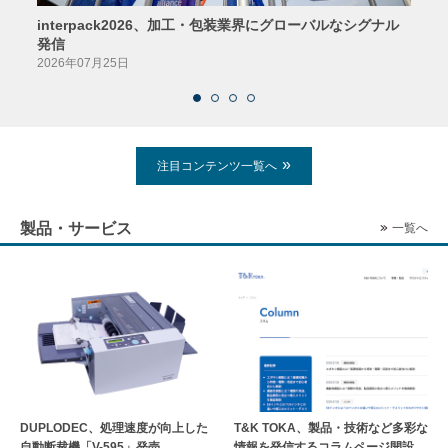
interpack2026、加工・包装業界にグローバルなシグナル
京印
発信
2026
2026年07月25日
注目コンテンツ一覧へ
製品・サービス
一覧へ
DUPLODEC、処理速度が向上した
T&K TOKA、製品・技術など多彩な
自動断裁機「V-595」発売
情報を発信するコラムページ開設