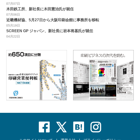
07月07日
木田鉄工所、新社長に木田憲治氏が就任
07月06日
近畿機材協、5月27日から大阪印刷会館に事務所を移転
05月19日
SCREEN GP ジャパン、新社長に岩本将基氏が就任
04月22日