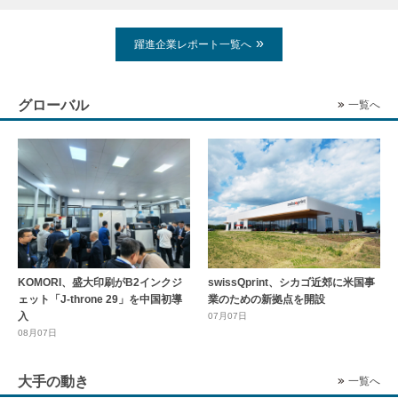
躍進企業レポート一覧へ
グローバル
一覧へ
KOMORI、盛大印刷がB2インクジ
swissQprint、シカゴ近郊に⽶国事
ェット「J-throne 29」を中国初導
業のための新拠点を開設
入
07月07日
08月07日
大手の動き
一覧へ