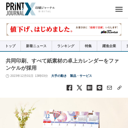
ペ
ー
ジ
の
先
頭
で
す
コ
ン
テ
ン
ツ
エ
リ
ア
トップ
新着ニュース
ランキング
特集
躍進企業
へ
ナ
ビ
ゲ
ー
共同印刷、すべて紙素材の卓上カレンダーをファ
シ
ョ
ンケルが採用
ン
へ
2023年12月01日
13時03分
大手の動き
製品・サービス