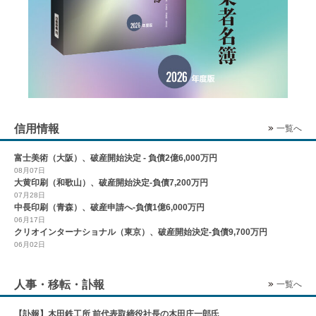
信用情報
一覧へ
富士美術（大阪）、破産開始決定 - 負債2億6,000万円
08月07日
大黄印刷（和歌山）、破産開始決定-負債7,200万円
07月28日
中長印刷（青森）、破産申請へ-負債1億6,000万円
06月17日
クリオインターナショナル（東京）、破産開始決定-負債9,700万円
06月02日
人事・移転・訃報
一覧へ
【訃報】木田鉄工所 前代表取締役社長の木田庄一郎氏