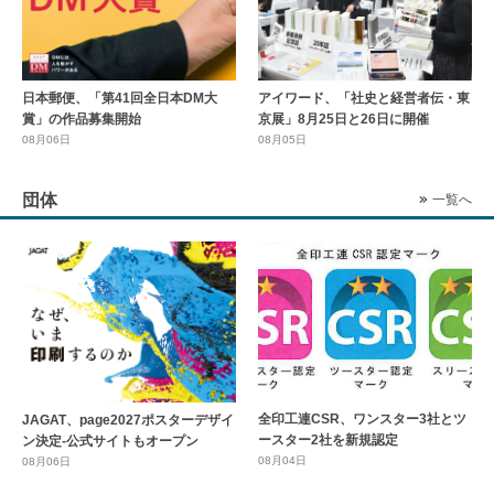
日本郵便、「第41回全日本DM大
アイワード、「社史と経営者伝・東
賞」の作品募集開始
京展」8月25日と26日に開催
08月06日
08月05日
団体
一覧へ
全印工連CSR、ワンスター3社とツ
JAGAT、page2027ポスターデザイ
ースター2社を新規認定
ン決定-公式サイトもオープン
08月04日
08月06日