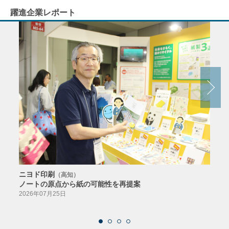
躍進企業レポート
ニヨド印刷
サン
（高知）
ノートの原点から紙の可能性を再提案
特色か
導入
2026年07月25日
2026