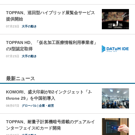
TOPPAN、巡回型ハイブリッド展覧会サービス
提供開始
07月23日
大手の動き
TOPPAN HD、「仮名加工医療情報利用事業者」
のI型認定取得
07月15日
大手の動き
最新ニュース
KOMORI、盛大印刷がB2インクジェット「J-
throne 29」を中国初導入
08月07日
グローバル
企業・経営
TOPPAN、耐量子計算機暗号搭載のデュアルイ
ンターフェイスICカード開発