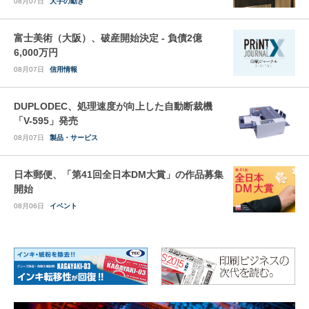
08月07日
大手の動き
富士美術（大阪）、破産開始決定 - 負債2億
6,000万円
08月07日
信用情報
DUPLODEC、処理速度が向上した自動断裁機
「V-595」発売
08月07日
製品・サービス
日本郵便、「第41回全日本DM大賞」の作品募集
開始
08月06日
イベント