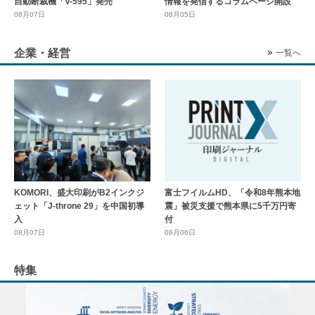
自動断裁機「V-595」発売
情報を発信するコラムページ開設
08月07日
08月05日
企業・経営
一覧へ
KOMORI、盛大印刷がB2インクジ
富士フイルムHD、「令和8年熊本地
ェット「J-throne 29」を中国初導
震」被災支援で熊本県に5千万円寄
入
付
08月07日
08月06日
特集