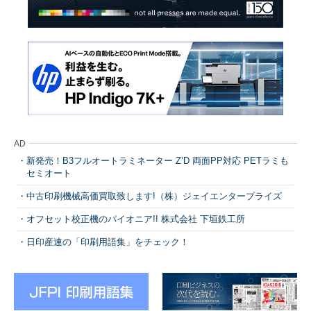
AD
新発売！B3フルオートラミネーター Z’D 両面PP対応 PETラミも
セミオート
中古印刷機械高価買取致します!（株）ジェイエンタープライズ
オフセット校正機のパイオニア!! 株式会社 下垣鉄工所
日印産連の「印刷用語集」をチェック！