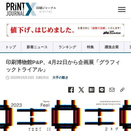
ペ
ー
ジ
の
先
頭
で
す
コ
ン
テ
ン
ツ
エ
リ
ア
トップ
新着ニュース
ランキング
特集
躍進企業
へ
ナ
ビ
ゲ
ー
印刷博物館P&P、4月22日から企画展「グラフィ
シ
ョ
ックトライアル」
ン
へ
2023年03月23日
10時25分
大手の動き