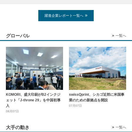
躍進企業レポート一覧へ
グローバル
一覧へ
KOMORI、盛大印刷がB2インクジ
swissQprint、シカゴ近郊に⽶国事
ェット「J-throne 29」を中国初導
業のための新拠点を開設
入
07月07日
08月07日
大手の動き
一覧へ