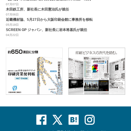
07月07日
木田鉄工所、新社長に木田憲治氏が就任
07月06日
近畿機材協、5月27日から大阪印刷会館に事務所を移転
05月19日
SCREEN GP ジャパン、新社長に岩本将基氏が就任
04月22日