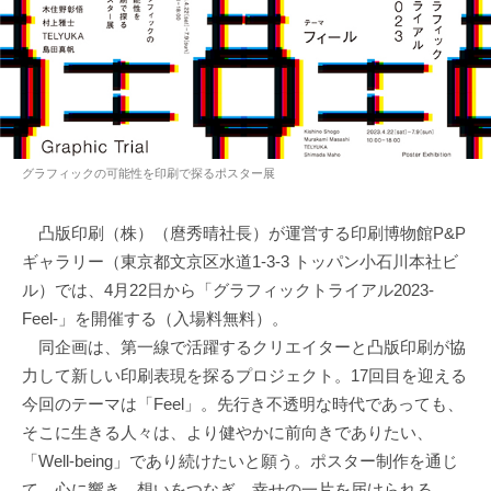
グラフィックの可能性を印刷で探るポスター展
凸版印刷（株）（麿秀晴社長）が運営する印刷博物館P&P
ギャラリー（東京都文京区水道1-3-3 トッパン小石川本社ビ
ル）では、4月22日から「グラフィックトライアル2023-
Feel-」を開催する（入場料無料）。
同企画は、第一線で活躍するクリエイターと凸版印刷が協
力して新しい印刷表現を探るプロジェクト。17回目を迎える
今回のテーマは「Feel」。先行き不透明な時代であっても、
そこに生きる人々は、より健やかに前向きでありたい、
「Well-being」であり続けたいと願う。ポスター制作を通じ
て、心に響き、想いをつなぎ、幸せの一片を届けられる