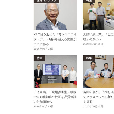
注目コンテンツ
特集
23年目を迎えた「モトヤコラボ
太陽印刷工業、「世に
フェア」〜期待を超える提案が
物」の創出へ
ここにある
2026年06月15日
2026年07月03日
特集
特集
アイ企画、「現場参加型」検版
吉田印刷所、「推し活E
で自動化加速〜校正を品質保証
でグラスパックの新た
の付加価値へ
を提案
2026年06月15日
2026年06月15日