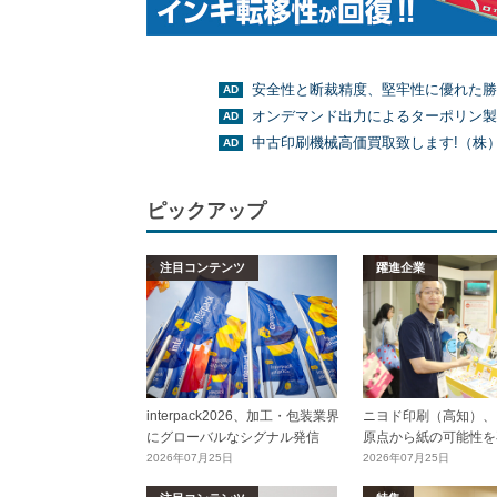
安全性と断裁精度、堅牢性に優れた勝
オンデマンド出力によるターポリン製
中古印刷機械高価買取致します!（株
ピックアップ
注目コンテンツ
躍進企業
interpack2026、加工・包装業界
ニヨド印刷（高知）、
にグローバルなシグナル発信
原点から紙の可能性を
2026年07月25日
2026年07月25日