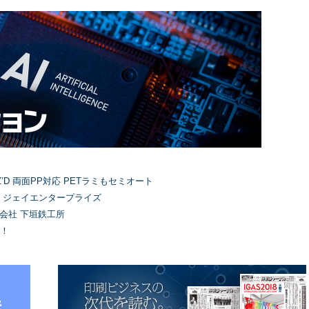
’D 両面PP対応 PETラミもセミオート
）ジェイエンタープライズ
式会社 下垣鉄工所
！