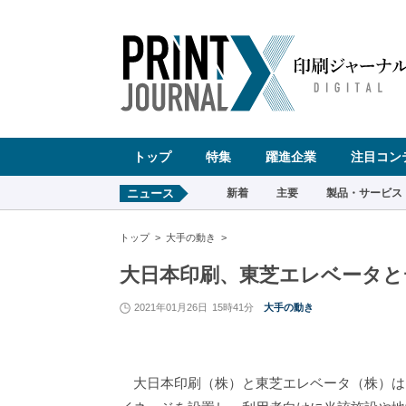
ペ
ー
ジ
の
先
頭
で
す
コ
ン
テ
ン
ツ
エ
リ
ア
へ
トップ
特集
躍進企業
注目コン
ナ
ビ
ゲ
ー
ニュース
新着
主要
製品・サービス
シ
ョ
ン
へ
トップ
大手の動き
大日本印刷、東芝エレベータと
2021年01月26日
15時41分
大手の動き
大日本印刷（株）と東芝エレベータ（株）は