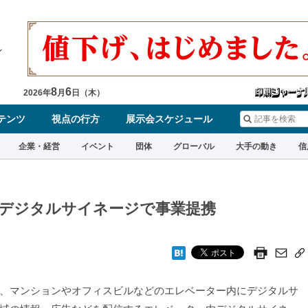
8
6
2026
年
月
日（
木
）
テンツ
視点の行方
展示会スケジュール
企業・経営
イベント
団体
グローバル
大手の動き
信
デジタルサイネージで事業提携
、マンションやオフィスビルなどのエレベーター内にデジタルサ