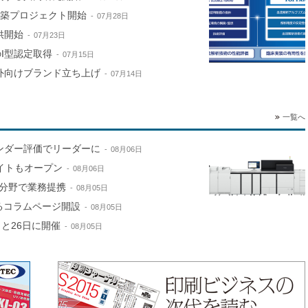
構築プロジェクト開始
07月28日
供開始
07月23日
のI型認定取得
07月15日
外向けブランド立ち上げ
07月14日
一覧へ
ンダー評価でリーダーに
08月06日
サイトもオープン
08月06日
分野で業務提携
08月05日
するコラムページ開設
08月05日
と26日に開催
08月05日