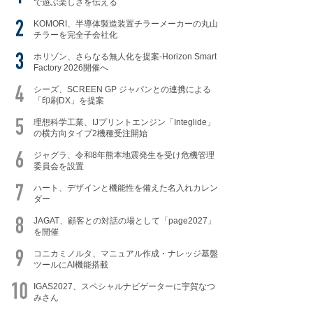
で遊ぶ楽しさを伝える
KOMORI、半導体製造装置チラーメーカーの丸山
チラーを完全子会社化
ホリゾン、さらなる無人化を提案-Horizon Smart
Factory 2026開催へ
シーズ、SCREEN GP ジャパンとの連携による
「印刷DX」を提案
理想科学工業、IJプリントエンジン「Integlide」
の横方向タイプ2機種受注開始
ジャグラ、令和8年熊本地震発生を受け危機管理
委員会を設置
ハート、デザインと機能性を備えた名入れカレン
ダー
JAGAT、顧客との対話の場として「page2027」
を開催
コニカミノルタ、マニュアル作成・ナレッジ基盤
ツールにAI機能搭載
IGAS2027、スペシャルナビゲーターに宇賀なつ
みさん