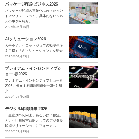
パッケージ印刷ビジネス2026
パッケージ印刷の事業化に向けたヒン
トやソリューション、具体的なビジネ
スの事例を紹介。
2026年06月15日
AIソリューション2026
人手不足、小ロットジョブの効率生産
を目指す「AIソリューション」を紹介
2026年04月25日
プレミアム・インセンティブシ
ョー 春2026
プレミアム・インセンティブショー春
2026に出展する印刷関連会社3社を紹
介
2026年04月05日
デジタル印刷特集 2026
「生産効率の向上」あるいは「創注」
という印刷経営戦略としてのデジタル
印刷ソリューションにフォーカス
2026年03月25日