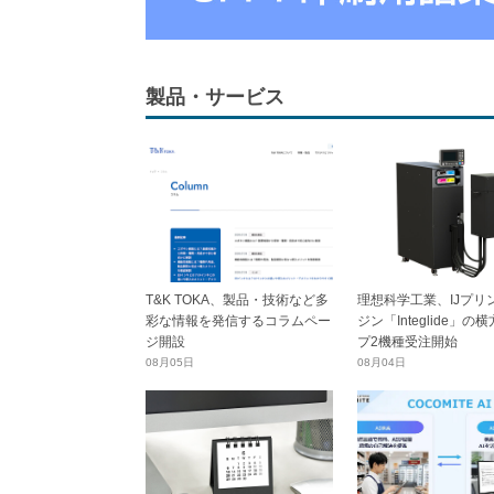
製品・サービス
T&K TOKA、製品・技術など多
理想科学工業、IJプリ
彩な情報を発信するコラムペー
ジン「Integlide」の
ジ開設
プ2機種受注開始
08月05日
08月04日