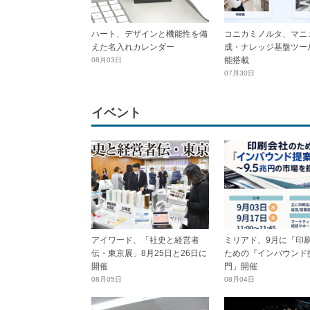
ハート、デザインと機能性を備
コニカミノルタ、マニ
えた名入れカレンダー
成・ナレッジ基盤ツール
能搭載
08月03日
07月30日
イベント
アイワード、「社史と経営者
ミリアド、9月に「印
伝・東京展」8月25日と26日に
ための『インバウンド
開催
門」開催
08月05日
08月04日