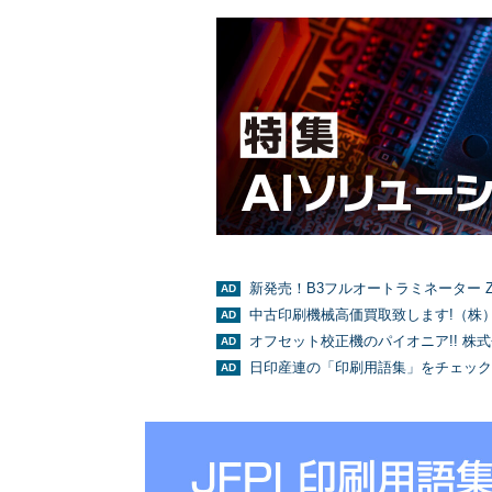
新発売！B3フルオートラミネーター Z
中古印刷機械高価買取致します!（株
オフセット校正機のパイオニア!! 株
日印産連の「印刷用語集」をチェック