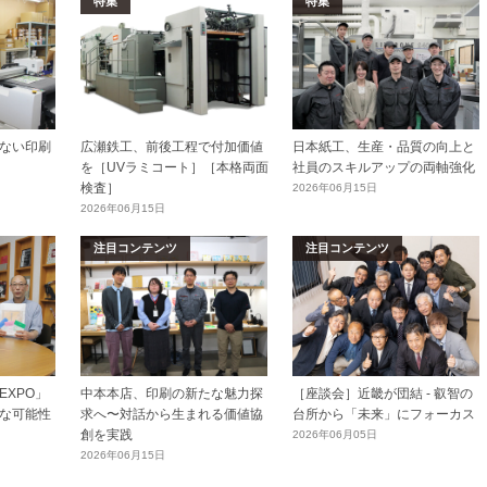
特集
特集
ない印刷
広瀬鉄工、前後工程で付加価値
日本紙工、生産・品質の向上と
を［UVラミコート］［本格両面
社員のスキルアップの両軸強化
検査］
2026年06月15日
2026年06月15日
注目コンテンツ
注目コンテンツ
XPO」
中本本店、印刷の新たな魅力探
［座談会］近畿が団結 - 叡智の
な可能性
求へ〜対話から生まれる価値協
台所から「未来」にフォーカス
創を実践
2026年06月05日
2026年06月15日