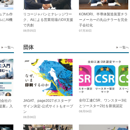
ュアル作
リコージャパンとナレッジワー
KOMORI、半導体製造装置チラ
にAI機
ク、AIによる営業現場のDX支援
ーメーカーの丸山チラーを完全
で共創
子会社化
08月05日
07月30日
団体
一覧へ
一覧へ
全印工連CSR、ワンスター3社
刷会社の
JAGAT、page2027ポスターデ
とツースター2社を新規認定
提案』入
ザイン決定-公式サイトもオープ
ン
08月04日
08月06日