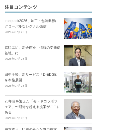
注目コンテンツ
interpack2026、加工・包装業界に
グローバルなシグナル発信
2026年07月25日
京印工組、新会館を「情報の受発信
基地」に
2026年07月25日
田中手帳、新サービス「D-EDGE」
を本格展開
2026年07月25日
23年目を迎えた「モトヤコラボフ
ェア」〜期待を超える提案がここに
ある
2026年07月03日
中本本店、印刷の新たな魅力探求