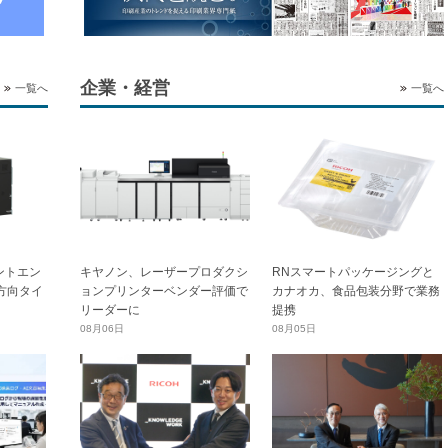
企業・経営
一覧へ
一覧へ
ントエン
キヤノン、レーザープロダクシ
RNスマートパッケージングと
横方向タイ
ョンプリンターベンダー評価で
カナオカ、食品包装分野で業務
リーダーに
提携
08月06日
08月05日