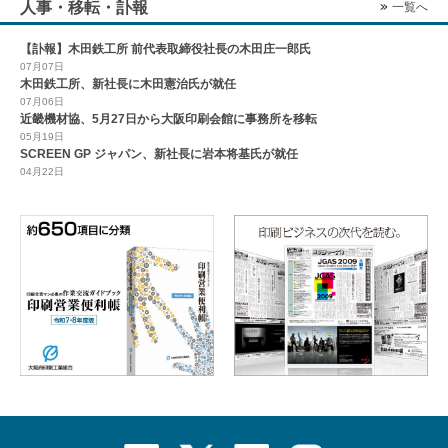
人事・移転・訃報
一覧へ
【訃報】木田鉄工所 前代表取締役社長の木田庄一郎氏
07月07日
木田鉄工所、新社長に木田憲治氏が就任
07月06日
近畿機材協、5月27日から大阪印刷会館に事務所を移転
05月19日
SCREEN GP ジャパン、新社長に岩本将基氏が就任
04月22日