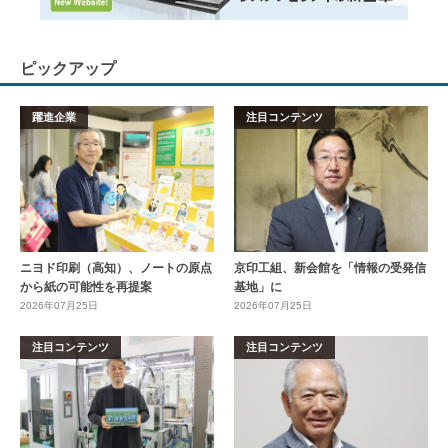
ピックアップ
躍進企業
注目コンテンツ
ニヨド印刷（高知）、ノートの原点
京印工組、新会館を「情報の受発信
から紙の可能性を再提案
基地」に
2026年07月25日
2026年07月25日
注目コンテンツ
注目コンテンツ