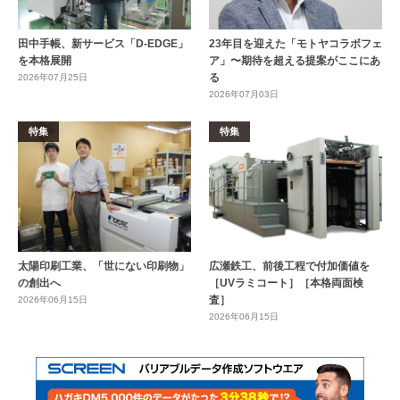
田中手帳、新サービス「D-EDGE」
23年目を迎えた「モトヤコラボフェ
を本格展開
ア」〜期待を超える提案がここにあ
る
2026年07月25日
2026年07月03日
特集
特集
太陽印刷工業、「世にない印刷物」
広瀬鉄工、前後工程で付加価値を
の創出へ
［UVラミコート］［本格両面検
査］
2026年06月15日
2026年06月15日