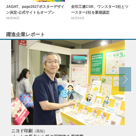
全印工連CSR、ワンスター3社とツ
JAGAT、page2027ポスターデザイ
ースター2社を新規認定
ン決定-公式サイトもオープン
08月04日
08月06日
躍進企業レポート
ニヨド印刷
サン
（高知）