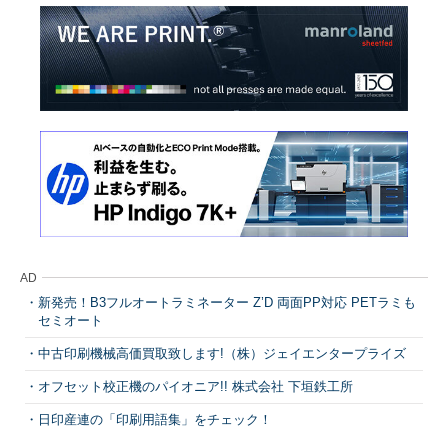
AD
新発売！B3フルオートラミネーター Z’D 両面PP対応 PETラミも
セミオート
中古印刷機械高価買取致します!（株）ジェイエンタープライズ
オフセット校正機のパイオニア!! 株式会社 下垣鉄工所
日印産連の「印刷用語集」をチェック！