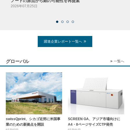
ノートの原点から紙の可能性を再提案
特色か
導入
2026年07月25日
2026
躍進企業レポート一覧へ
グローバル
一覧へ
swissQprint、シカゴ近郊に⽶国事
SCREEN GA、アジア市場向けに
業のための新拠点を開設
A4・8ページサイズCTP発売
07月07日
07月01日