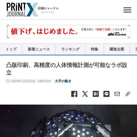
ペ
ー
ジ
の
先
頭
で
す
コ
ン
テ
ン
ツ
エ
リ
ア
トップ
新着ニュース
ランキング
特集
躍進企業
へ
ナ
ビ
ゲ
ー
凸版印刷、高精度の人体情報計測が可能なラボ設
シ
ョ
立
ン
へ
2020年12月23日
10時10分
大手の動き