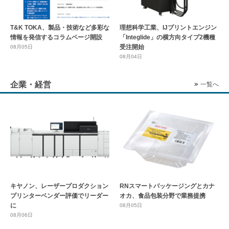
T&K TOKA、製品・技術など多彩な
理想科学工業、IJプリントエンジン
情報を発信するコラムページ開設
「Integlide」の横方向タイプ2機種
受注開始
08月05日
08月04日
企業・経営
一覧へ
キヤノン、レーザープロダクション
RNスマートパッケージングとカナ
プリンターベンダー評価でリーダー
オカ、食品包装分野で業務提携
に
08月05日
08月06日