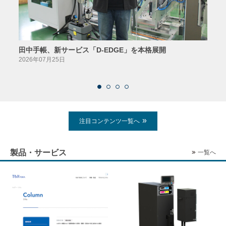
田中手帳、新サービス「D-EDGE」を本格展開
23
案が
2026年07月25日
2026
注目コンテンツ一覧へ
製品・サービス
一覧へ