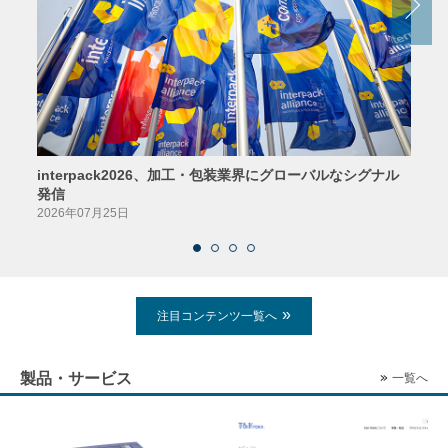
interpack2026、加工・包装業界にグローバルなシグナル
京印
発信
2026
2026年07月25日
注目コンテンツ一覧へ
製品・サービス
一覧へ