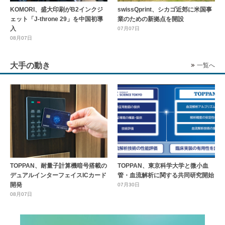
KOMORI、盛大印刷がB2インクジ
swissQprint、シカゴ近郊に⽶国事
ェット「J-throne 29」を中国初導
業のための新拠点を開設
入
07月07日
08月07日
大手の動き
一覧へ
TOPPAN、耐量子計算機暗号搭載の
TOPPAN、東京科学大学と微小血
デュアルインターフェイスICカード
管・血流解析に関する共同研究開始
開発
07月30日
08月07日