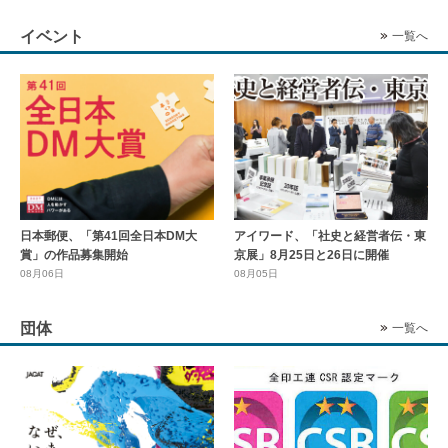
イベント
一覧へ
日本郵便、「第41回全日本DM大
アイワード、「社史と経営者伝・東
賞」の作品募集開始
京展」8月25日と26日に開催
08月06日
08月05日
団体
一覧へ