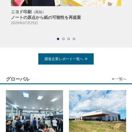
ニヨド印刷
サン
（高知）
ノートの原点から紙の可能性を再提案
特色か
導入
2026年07月25日
2026
躍進企業レポート一覧へ
グローバル
一覧へ