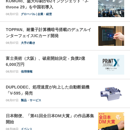
KOMORI、盛大印刷がB2インクジェット「J-
throne 29」を中国初導入
08月07日
グローバル
企業・経営
TOPPAN、耐量子計算機暗号搭載のデュアルイ
ンターフェイスICカード開発
08月07日
大手の動き
富士美術（大阪）、破産開始決定 - 負債2億
6,000万円
08月07日
信用情報
DUPLODEC、処理速度が向上した自動断裁機
「V-595」発売
08月07日
製品・サービス
日本郵便、「第41回全日本DM大賞」の作品募集
開始
08月06日
イベント