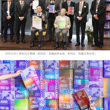
10月21日に表彰式を開催（前列右：加藤純男会長、前列左：加藤文男社長）