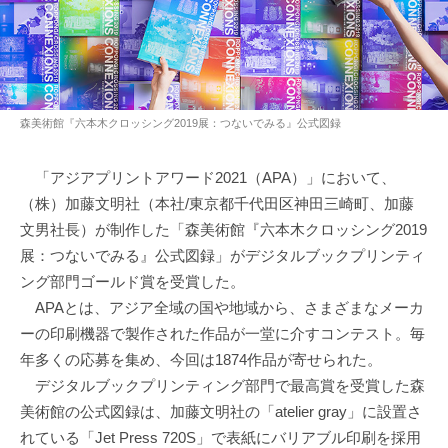
森美術館『六本木クロッシング2019展：つないでみる』公式図録
「アジアプリントアワード2021（APA）」において、
（株）加藤文明社（本社/東京都千代田区神田三崎町、加藤
文男社長）が制作した「森美術館『六本木クロッシング2019
展：つないでみる』公式図録」がデジタルブックプリンティ
ング部門ゴールド賞を受賞した。
APAとは、アジア全域の国や地域から、さまざまなメーカ
ーの印刷機器で製作された作品が一堂に介すコンテスト。毎
年多くの応募を集め、今回は1874作品が寄せられた。
デジタルブックプリンティング部門で最高賞を受賞した森
美術館の公式図録は、加藤文明社の「atelier gray」に設置さ
れている「Jet Press 720S」で表紙にバリアブル印刷を採用