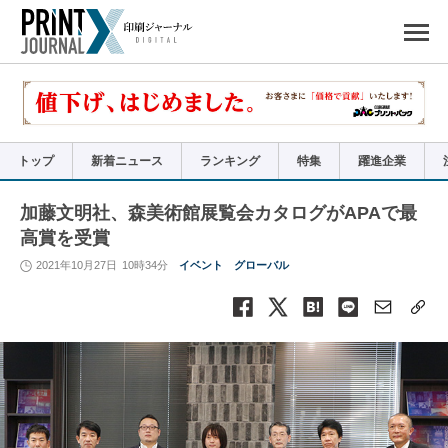
ペ
ー
ジ
の
先
頭
で
す
コ
ン
テ
ン
ツ
エ
リ
ア
トップ
新着ニュース
ランキング
特集
躍進企業
へ
ナ
ビ
ゲ
ー
加藤文明社、森美術館展覧会カタログがAPAで最
シ
ョ
高賞を受賞
ン
へ
2021年10月27日
10時34分
イベント
グローバル