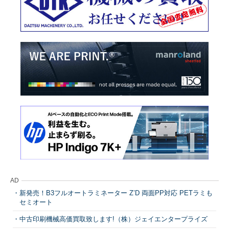
AD
新発売！B3フルオートラミネーター Z’D 両面PP対応 PETラミも
セミオート
中古印刷機械高価買取致します!（株）ジェイエンタープライズ