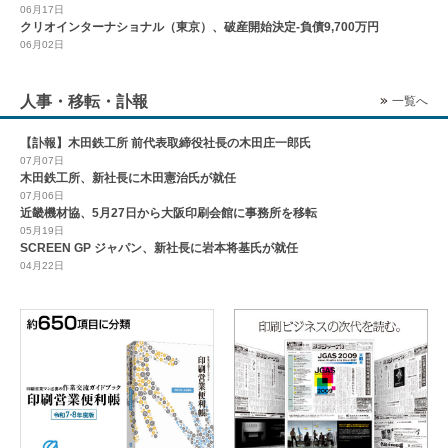
06月17日
クリオインターナショナル（東京）、破産開始決定-負債9,700万円
06月02日
人事・移転・訃報
一覧へ
【訃報】木田鉄工所 前代表取締役社長の木田庄一郎氏
07月07日
木田鉄工所、新社長に木田憲治氏が就任
07月06日
近畿機材協、5月27日から大阪印刷会館に事務所を移転
05月19日
SCREEN GP ジャパン、新社長に岩本将基氏が就任
04月22日