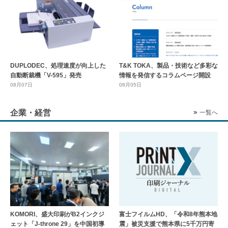
DUPLODEC、処理速度が向上した
T&K TOKA、製品・技術など多彩な
自動断裁機「V-595」発売
情報を発信するコラムページ開設
08月07日
08月05日
企業・経営
一覧へ
KOMORI、盛大印刷がB2インクジ
富士フイルムHD、「令和8年熊本地
ェット「J-throne 29」を中国初導
震」被災支援で熊本県に5千万円寄