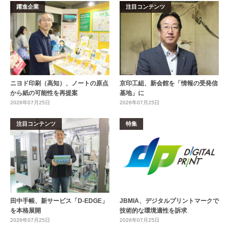
躍進企業
注目コンテンツ
ニヨド印刷（高知）、ノートの原点
京印工組、新会館を「情報の受発信
から紙の可能性を再提案
基地」に
2026年07月25日
2026年07月25日
注目コンテンツ
特集
田中手帳、新サービス「D-EDGE」
JBMIA、デジタルプリントマークで
を本格展開
技術的な環境適性を訴求
2026年07月25日
2026年07月25日