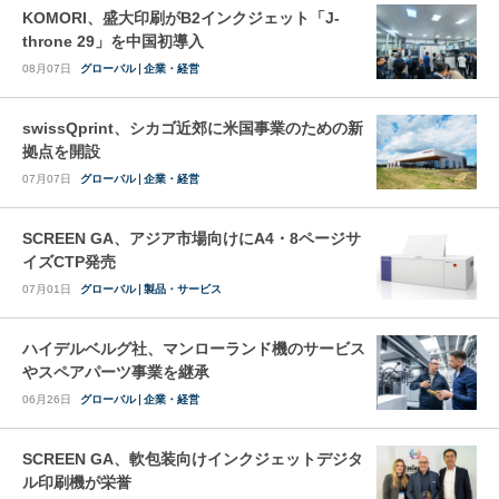
KOMORI、盛大印刷がB2インクジェット「J-
throne 29」を中国初導入
08月07日
グローバル
企業・経営
swissQprint、シカゴ近郊に⽶国事業のための新
拠点を開設
07月07日
グローバル
企業・経営
SCREEN GA、アジア市場向けにA4・8ページサ
イズCTP発売
07月01日
グローバル
製品・サービス
ハイデルベルグ社、マンローランド機のサービス
やスペアパーツ事業を継承
06月26日
グローバル
企業・経営
SCREEN GA、軟包装向けインクジェットデジタ
ル印刷機が栄誉