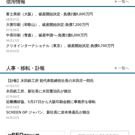
信用情報
一覧へ
富士美術（大阪）、破産開始決定 - 負債2億6,000万円
08月07日
大黄印刷（和歌山）、破産開始決定-負債7,200万円
07月28日
中長印刷（青森）、破産申請へ-負債1億6,000万円
06月17日
クリオインターナショナル（東京）、破産開始決定-負債9,700万円
06月02日
人事・移転・訃報
一覧へ
【訃報】木田鉄工所 前代表取締役社長の木田庄一郎氏
07月07日
木田鉄工所、新社長に木田憲治氏が就任
07月06日
近畿機材協、5月27日から大阪印刷会館に事務所を移転
05月19日
SCREEN GP ジャパン、新社長に岩本将基氏が就任
04月22日