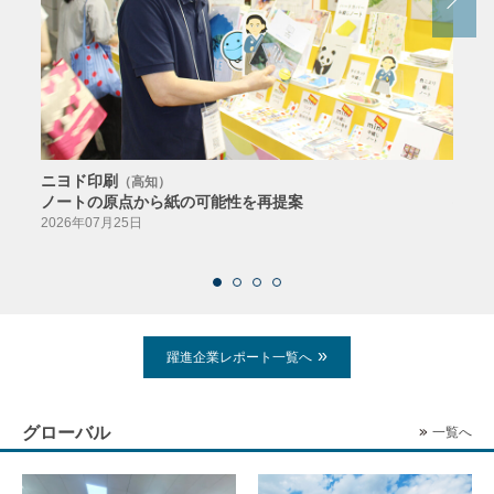
ニヨド印刷
サン
（高知）
ノートの原点から紙の可能性を再提案
特色か
導入
2026年07月25日
2026
躍進企業レポート一覧へ
グローバル
一覧へ