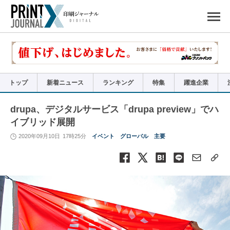
ペ
ー
ジ
の
先
頭
で
す
コ
ン
テ
ン
ツ
エ
リ
ア
トップ
新着ニュース
ランキング
特集
躍進企業
へ
ナ
ビ
ゲ
ー
drupa、デジタルサービス「drupa preview」でハ
シ
ョ
イブリッド展開
ン
へ
2020年09月10日
17時25分
イベント
グローバル
主要