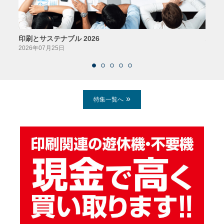
印刷とサステナブル 2026
パッ
2026年07月25日
2026
特集一覧へ