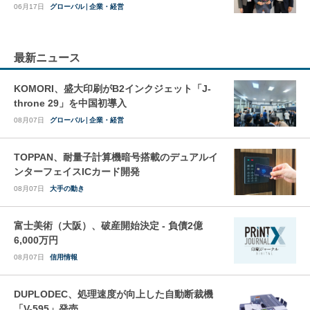
06月17日
グローバル
企業・経営
最新ニュース
KOMORI、盛大印刷がB2インクジェット「J-
throne 29」を中国初導入
08月07日
グローバル
企業・経営
TOPPAN、耐量子計算機暗号搭載のデュアルイ
ンターフェイスICカード開発
08月07日
大手の動き
富士美術（大阪）、破産開始決定 - 負債2億
6,000万円
08月07日
信用情報
DUPLODEC、処理速度が向上した自動断裁機
「V-595」発売