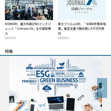
KOMORI、盛大印刷がB2インクジ
富士フイルムHD、「令和8年熊本地
ェット「J-throne 29」を中国初導
震」被災支援で熊本県に5千万円寄
入
付
08月07日
08月06日
特集