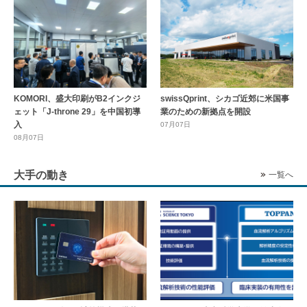
KOMORI、盛大印刷がB2インクジ
swissQprint、シカゴ近郊に⽶国事
ェット「J-throne 29」を中国初導
業のための新拠点を開設
入
07月07日
08月07日
大手の動き
一覧へ