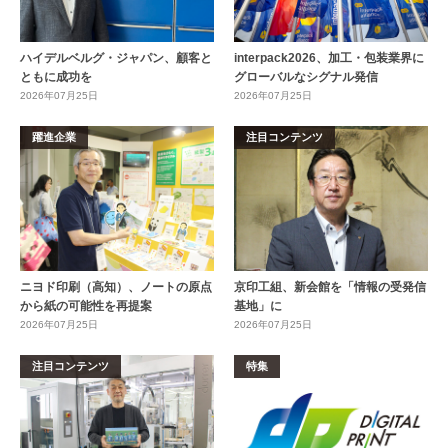
ハイデルベルグ・ジャパン、顧客と
interpack2026、加工・包装業界に
ともに成功を
グローバルなシグナル発信
2026年07月25日
2026年07月25日
躍進企業
注目コンテンツ
ニヨド印刷（高知）、ノートの原点
京印工組、新会館を「情報の受発信
から紙の可能性を再提案
基地」に
2026年07月25日
2026年07月25日
注目コンテンツ
特集