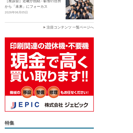
［座談会］近畿が団結 - 叡智の台所
から「未来」にフォーカス
2026年06月05日
注目コンテンツ 一覧ページへ
特集