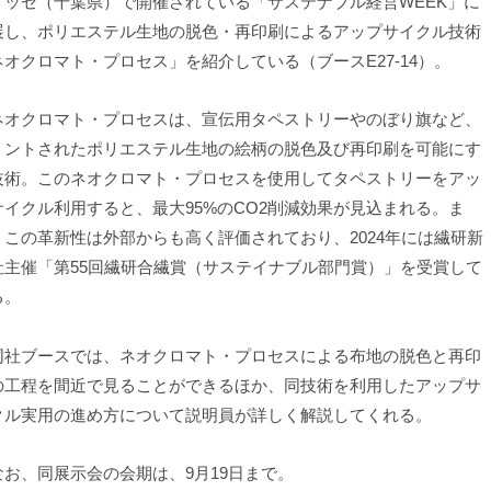
メッセ（千葉県）で開催されている「サステナブル経営WEEK」に
展し、ポリエステル生地の脱色・再印刷によるアップサイクル技術
ネオクロマト・プロセス」を紹介している（ブースE27-14）。
オクロマト・プロセスは、宣伝用タペストリーやのぼり旗など、
リントされたポリエステル生地の絵柄の脱色及び再印刷を可能にす
技術。このネオクロマト・プロセスを使用してタペストリーをアッ
サイクル利用すると、最大95%のCO2削減効果が見込まれる。ま
、この革新性は外部からも高く評価されており、2024年には繊研新
社主催「第55回繊研合繊賞（サステイナブル部門賞）」を受賞して
る。
社ブースでは、ネオクロマト・プロセスによる布地の脱色と再印
の工程を間近で見ることができるほか、同技術を利用したアップサ
クル実用の進め方について説明員が詳しく解説してくれる。
お、同展示会の会期は、9月19日まで。