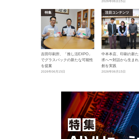
2026年06月15日
特集
注目コンテンツ
吉田印刷所、「推し活EXPO」
中本本店、印刷の新た
でグラスパックの新たな可能性
求へ〜対話から生まれ
を提案
創を実践
2026年06月15日
2026年06月15日