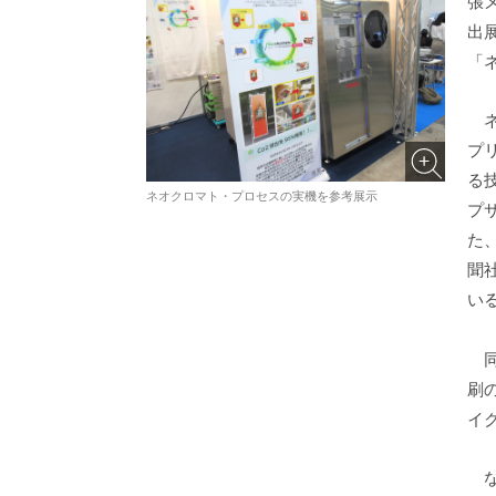
張
出
「
ネ
プ
る
ネオクロマト・プロセスの実機を参考展示
プ
た
聞
い
同
刷
イ
な