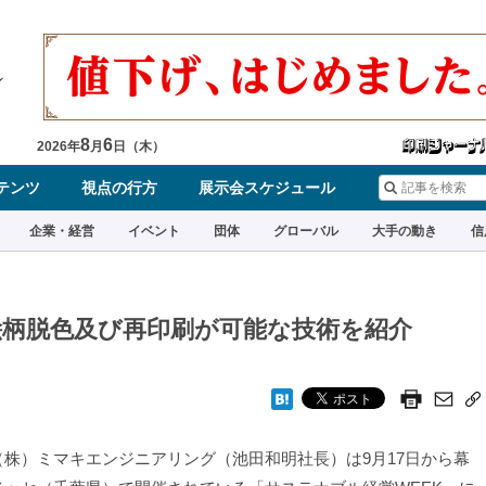
8
6
2026
年
月
日（
木
）
テンツ
視点の行方
展示会スケジュール
企業・経営
イベント
団体
グローバル
大手の動き
信
柄脱色及び再印刷が可能な技術を紹介
株）ミマキエンジニアリング（池田和明社長）は9月17日から幕