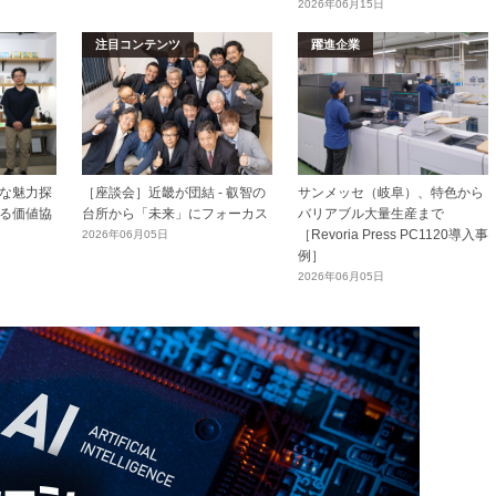
2026年06月15日
注目コンテンツ
躍進企業
な魅力探
［座談会］近畿が団結 - 叡智の
サンメッセ（岐阜）、特色から
る価値協
台所から「未来」にフォーカス
バリアブル大量生産まで
［Revoria Press PC1120導入事
2026年06月05日
例］
2026年06月05日