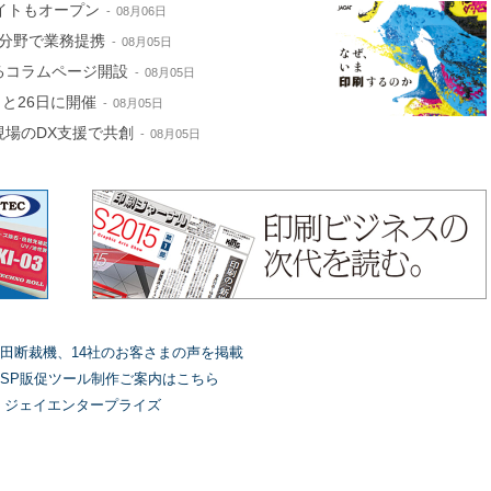
サイトもオープン
08月06日
分野で業務提携
08月05日
するコラムページ開設
08月05日
と26日に開催
08月05日
現場のDX支援で共創
08月05日
田断裁機、14社のお客さまの声を掲載
SP販促ツール制作ご案内はこちら
）ジェイエンタープライズ