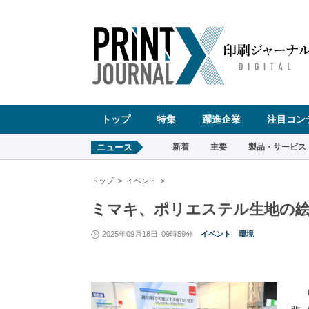
ペ
ー
ジ
の
先
頭
で
す
コ
ン
テ
ン
ツ
エ
リ
ア
へ
トップ
特集
躍進企業
注目コン
ナ
ビ
ゲ
ー
ニュース
新着
主要
製品・サービス
シ
ョ
ン
へ
トップ
イベント
ミマキ、ポリエステル生地の絵
2025年09月18日
09時59分
イベント
環境
（