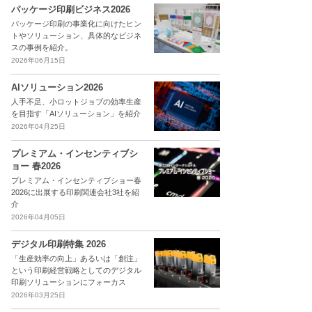
パッケージ印刷ビジネス2026
パッケージ印刷の事業化に向けたヒン
トやソリューション、具体的なビジネ
スの事例を紹介。
2026年06月15日
AIソリューション2026
人手不足、小ロットジョブの効率生産
を目指す「AIソリューション」を紹介
2026年04月25日
プレミアム・インセンティブシ
ョー 春2026
プレミアム・インセンティブショー春
2026に出展する印刷関連会社3社を紹
介
2026年04月05日
デジタル印刷特集 2026
「生産効率の向上」あるいは「創注」
という印刷経営戦略としてのデジタル
印刷ソリューションにフォーカス
2026年03月25日