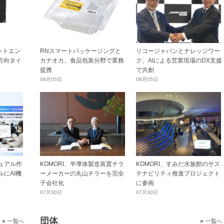
ントエン
RNスマートパッケージングと
リコージャパンとナレッジワー
横方向タイ
カナオカ、食品包装分野で業務
ク、AIによる営業現場のDX支援
提携
で共創
08月05日
08月05日
ュアル作
KOMORI、半導体製造装置チラ
KOMORI、すみだ水族館のサス
にAI機
ーメーカーの丸山チラーを完全
テナビリティ推進プロジェクト
子会社化
に参画
07月30日
07月30日
団体
一覧へ
一覧へ