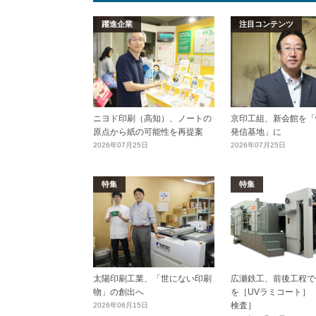
躍進企業
注目コンテンツ
ニヨド印刷（高知）、ノートの
京印工組、新会館を「
原点から紙の可能性を再提案
発信基地」に
2026年07月25日
2026年07月25日
特集
特集
太陽印刷工業、「世にない印刷
広瀬鉄工、前後工程で
物」の創出へ
を［UVラミコート］
検査］
2026年06月15日