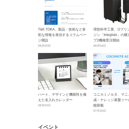
T&K TOKA、製品・技術など多
理想科学工業、IJプリ
彩な情報を発信するコラムペー
ジン「Integlide」の
ジ開設
プ2機種受注開始
08月05日
08月04日
ハート、デザインと機能性を備
コニカミノルタ、マニ
えた名入れカレンダー
成・ナレッジ基盤ツール
能搭載
08月03日
07月30日
イベント