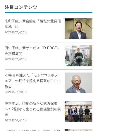
注目コンテンツ
京印工組、新会館を「情報の受発信
基地」に
2026年07月25日
田中手帳、新サービス「D-EDGE」
を本格展開
2026年07月25日
23年目を迎えた「モトヤコラボフ
ェア」〜期待を超える提案がここに
ある
2026年07月03日
中本本店、印刷の新たな魅力探求
へ〜対話から生まれる価値協創を実
践
2026年06月15日