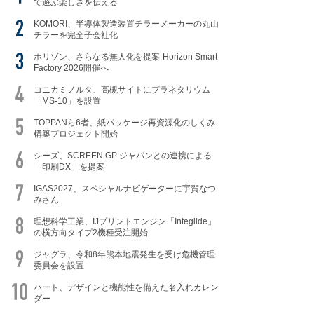
で遊ぶ楽しさを伝える
KOMORI、半導体製造装置チラーメーカーの丸山
チラーを完全子会社化
ホリゾン、さらなる無人化を提案-Horizon Smart
Factory 2026開催へ
コニカミノルタ、高槻サイトにプラネタリウム
「MS-10」を設置
TOPPANら6者、紙パッケージ再資源化のしくみ
構築プロジェクト開始
シーズ、SCREEN GP ジャパンとの連携による
「印刷DX」を提案
IGAS2027、スペシャルナビゲーターに宇賀なつ
みさん
理想科学工業、IJプリントエンジン「Integlide」
の横方向タイプ2機種受注開始
ジャグラ、令和8年熊本地震発生を受け危機管理
委員会を設置
ハート、デザインと機能性を備えた名入れカレン
ダー