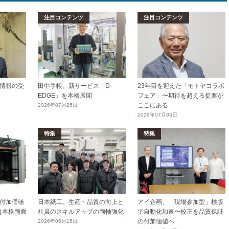
注目コンテンツ
注目コンテンツ
情報の受
田中手帳、新サービス「D-
23年目を迎えた「モトヤコラボ
EDGE」を本格展開
フェア」〜期待を超える提案が
ここにある
2026年07月25日
2026年07月03日
特集
特集
付加価値
日本紙工、生産・品質の向上と
アイ企画、「現場参加型」検版
［本格両面
社員のスキルアップの両軸強化
で自動化加速〜校正を品質保証
の付加価値へ
2026年06月15日