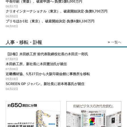
中長印刷（青森）、破産申請へ-負債1億6,000万円
06月17日
クリオインターナショナル（東京）、破産開始決定-負債9,700万円
06月02日
プリモほか1社（東京）、破産開始決定-負債4億8,100万円
06月02日
人事・移転・訃報
一覧へ
【訃報】木田鉄工所 前代表取締役社長の木田庄一郎氏
07月07日
木田鉄工所、新社長に木田憲治氏が就任
07月06日
近畿機材協、5月27日から大阪印刷会館に事務所を移転
05月19日
SCREEN GP ジャパン、新社長に岩本将基氏が就任
04月22日