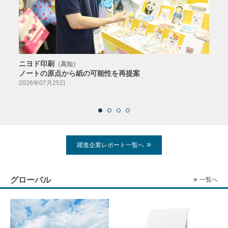
ニヨド印刷
サン
（高知）
ノートの原点から紙の可能性を再提案
特色か
導入
2026年07月25日
2026
躍進企業レポート一覧へ
グローバル
一覧へ