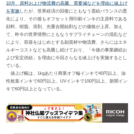
10月、原料および物流費の高騰、需要減などを理由に値上げ
を実施
したが、世界経済の回復にともなう需給バランスの悪
化により、その後もオフセット用印刷インキの主原料である
顔料、樹脂、溶剤、光重合開始剤などの価格が上昇。加え
て、昨今の世界情勢にともなうサプライチェーンの混乱など
により、容器をはじめとする副資材や物流費、さらにはエネ
ルギーコストなども高騰し続けており、「今後の事業継続お
よび安定供給」を理由に今回さらなる値上げを実施するとし
ている。
値上げ幅は、1kgあたり商業オフ輪インキで40円以上、油
性枚葉インキで60円以上、UVインキで100円以上、新聞イン
キで60円以上となっている。