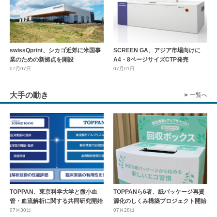
swissQprint、シカゴ近郊に⽶国事
SCREEN GA、アジア市場向けに
業のための新拠点を開設
A4・8ページサイズCTP発売
07月07日
07月01日
大手の動き
一覧へ
TOPPAN、東京科学大学と微小血
TOPPANら6者、紙パッケージ再資
管・血流解析に関する共同研究開始
源化のしくみ構築プロジェクト開始
07月30日
07月28日