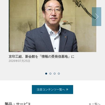
京印工組、新会館を「情報の受発信基地」に
田中
2026年07月25日
2026
注目コンテンツ一覧へ
製品・サービス
一覧へ