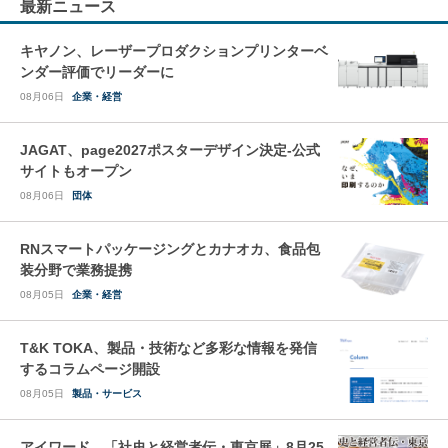
最新ニュース
キヤノン、レーザープロダクションプリンターベ
ンダー評価でリーダーに
08月06日
企業・経営
JAGAT、page2027ポスターデザイン決定-公式
サイトもオープン
08月06日
団体
RNスマートパッケージングとカナオカ、食品包
装分野で業務提携
08月05日
企業・経営
T&K TOKA、製品・技術など多彩な情報を発信
するコラムページ開設
08月05日
製品・サービス
アイワード、「社史と経営者伝・東京展」8月25