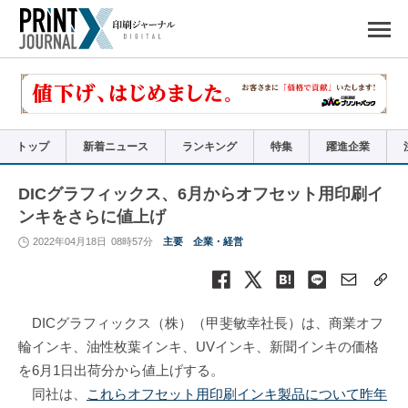
ペ
ー
ジ
の
先
頭
で
す
コ
ン
テ
ン
ツ
エ
リ
ア
トップ
新着ニュース
ランキング
特集
躍進企業
へ
ナ
ビ
ゲ
ー
DICグラフィックス、6月からオフセット用印刷イ
シ
ョ
ンキをさらに値上げ
ン
へ
2022年04月18日
08時57分
主要
企業・経営
DICグラフィックス（株）（甲斐敏幸社長）は、商業オフ
輪インキ、油性枚葉インキ、UVインキ、新聞インキの価格
を6月1日出荷分から値上げする。
同社は、
これらオフセット用印刷インキ製品について昨年