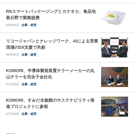
RNスマートパッケージングとカナオカ、食品包
装分野で業務提携
08月05日
企業・経営
リコージャパンとナレッジワーク、AIによる営業
現場のDX支援で共創
08月05日
企業・経営
KOMORI、半導体製造装置チラーメーカーの丸
山チラーを完全子会社化
07月30日
企業・経営
KOMORI、すみだ水族館のサステナビリティ推
進プロジェクトに参画
07月30日
企業・経営