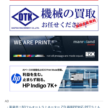
AD
新発売！B3フルオートラミネーター Z’D 両面PP対応 PETラミも