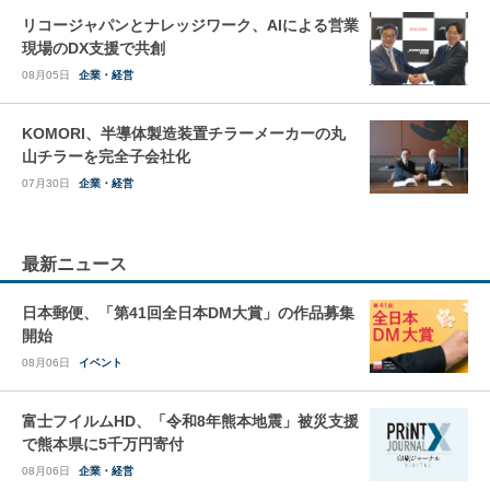
リコージャパンとナレッジワーク、AIによる営業
現場のDX支援で共創
08月05日
企業・経営
KOMORI、半導体製造装置チラーメーカーの丸
山チラーを完全子会社化
07月30日
企業・経営
最新ニュース
日本郵便、「第41回全日本DM大賞」の作品募集
開始
08月06日
イベント
富士フイルムHD、「令和8年熊本地震」被災支援
で熊本県に5千万円寄付
08月06日
企業・経営