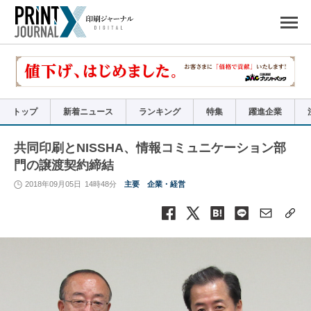
ペ
ー
ジ
の
先
頭
で
す
コ
ン
テ
ン
ツ
エ
リ
ア
トップ
新着ニュース
ランキング
特集
躍進企業
へ
ナ
ビ
ゲ
ー
共同印刷とNISSHA、情報コミュニケーション部
シ
ョ
門の譲渡契約締結
ン
へ
2018年09月05日
14時48分
主要
企業・経営