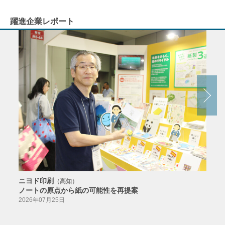
躍進企業レポート
ニヨド印刷
サン
（高知）
ノートの原点から紙の可能性を再提案
特色か
導入
2026年07月25日
2026