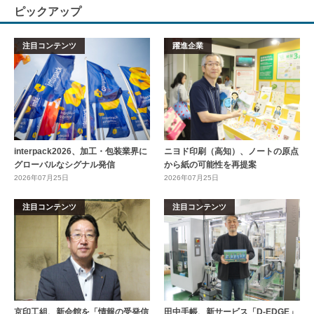
ピックアップ
注目コンテンツ
躍進企業
interpack2026、加工・包装業界に
ニヨド印刷（高知）、ノートの原点
グローバルなシグナル発信
から紙の可能性を再提案
2026年07月25日
2026年07月25日
注目コンテンツ
注目コンテンツ
京印工組、新会館を「情報の受発信
田中手帳、新サービス「D-EDGE」