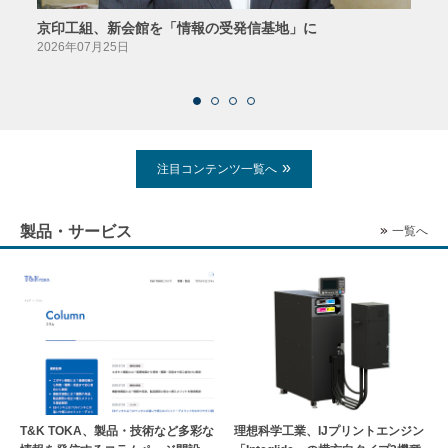
京印工組、新会館を「情報の受発信基地」に
田中
2026年07月25日
2026
注目コンテンツ一覧へ
製品・サービス
一覧へ
T&K TOKA、製品・技術など多彩な
理想科学工業、IJプリントエンジン