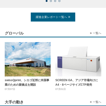
躍進企業レポート一覧へ
グローバル
一覧へ
swissQprint、シカゴ近郊に⽶国事
SCREEN GA、アジア市場向けに
業のための新拠点を開設
A4・8ページサイズCTP発売
07月07日
07月01日
大手の動き
一覧へ