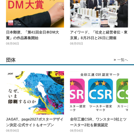
日本郵便、「第41回全日本DM大
アイワード、「社史と経営者伝・東
賞」の作品募集開始
京展」8月25日と26日に開催
08月06日
08月05日
団体
一覧へ
全印工連CSR、ワンスター3社とツ
JAGAT、page2027ポスターデザイ
ースター2社を新規認定
ン決定-公式サイトもオープン
08月04日
08月06日