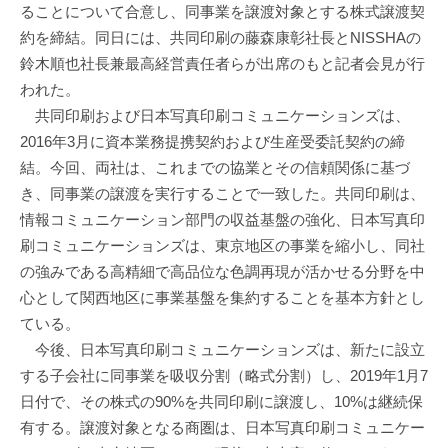
ることについて合意し、同事業を譲渡対象とする株式譲渡契
約を締結。同日には、共同印刷の藤森康彰社長とNISSHAの
鈴木順也社長兼最高経営責任者らが出席のもと記者会見が行
われた。
共同印刷および日本写真印刷コミュニケーションズは、
2016年3月に資本業務提携契約および生産受委託契約の締
結。今回、両社は、これまでの協業とその信頼関係に基づ
き、同事業の譲渡を実行することで一致した。共同印刷は、
情報コミュニケーション部門の収益基盤の強化、日本写真印
刷コミュニケーションズは、東京地区の事業を縮小し、同社
の強みである高精細で高品位な色調再現が活かせる分野を中
心として関西地区に事業基盤を集約することを基本方針とし
ている。
今後、日本写真印刷コミュニケーションズは、新たに設立
する子会社に同事業を吸収分割（略式分割）し、2019年1月7
日付で、その株式の90%を共同印刷に譲渡し、10%は継続保
有する。譲渡対象となる商圏は、日本写真印刷コミュニケー