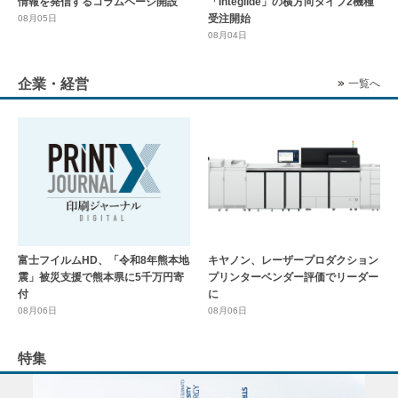
情報を発信するコラムページ開設
「Integlide」の横方向タイプ2機種
受注開始
08月05日
08月04日
企業・経営
一覧へ
富士フイルムHD、「令和8年熊本地
キヤノン、レーザープロダクション
震」被災支援で熊本県に5千万円寄
プリンターベンダー評価でリーダー
付
に
08月06日
08月06日
特集