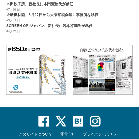
木田鉄工所、新社長に木田憲治氏が就任
07月06日
近畿機材協、5月27日から大阪印刷会館に事務所を移転
05月19日
SCREEN GP ジャパン、新社長に岩本将基氏が就任
04月22日
このサイトについて
運営会社
プライバシーポリシー