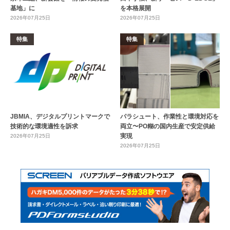
基地」に
を本格展開
2026年07月25日
2026年07月25日
特集
特集
JBMIA、デジタルプリントマークで
パラシュート、作業性と環境対応を
技術的な環境適性を訴求
両立〜PO糊の国内生産で安定供給
実現
2026年07月25日
2026年07月25日