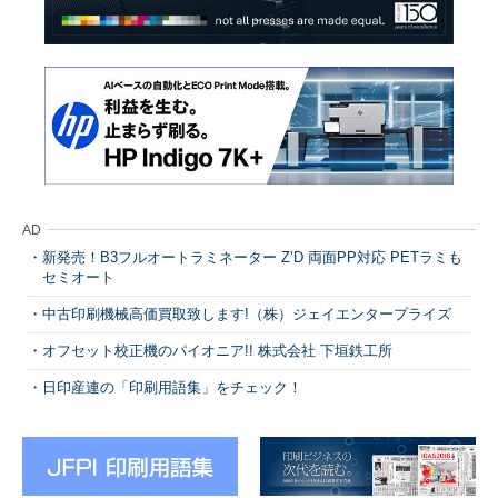
AD
新発売！B3フルオートラミネーター Z’D 両面PP対応 PETラミも
セミオート
中古印刷機械高価買取致します!（株）ジェイエンタープライズ
オフセット校正機のパイオニア!! 株式会社 下垣鉄工所
日印産連の「印刷用語集」をチェック！