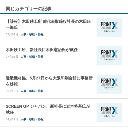
同じカテゴリーの記事
【訃報】木田鉄工所 前代表取締役社長の木田庄
一郎氏
07月07日
人事・移転・訃報
木田鉄工所、新社長に木田憲治氏が就任
07月06日
人事・移転・訃報
近畿機材協、5月27日から大阪印刷会館に事務所
を移転
05月19日
人事・移転・訃報
SCREEN GP ジャパン、新社長に岩本将基氏が
就任
04月22日
人事・移転・訃報