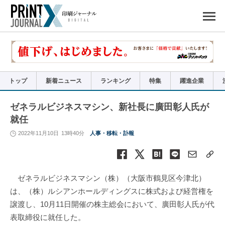
ペ
ー
ジ
の
先
頭
で
す
コ
ン
テ
ン
ツ
エ
リ
ア
トップ
新着ニュース
ランキング
特集
躍進企業
へ
ナ
ビ
ゲ
ー
ゼネラルビジネスマシン、新社長に廣田彰人氏が
シ
ョ
就任
ン
へ
2022年11月10日
13時40分
人事・移転・訃報
ゼネラルビジネスマシン（株）（大阪市鶴見区今津北）
は、（株）ルシアンホールディングスに株式および経営権を
譲渡し、10月11日開催の株主総会において、廣田彰人氏が代
表取締役に就任した。