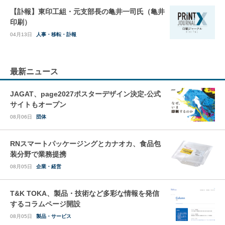
【訃報】東印工組・元支部長の亀井一司氏（亀井
印刷）
04月13日
人事・移転・訃報
最新ニュース
JAGAT、page2027ポスターデザイン決定-公式
サイトもオープン
08月06日
団体
RNスマートパッケージングとカナオカ、食品包
装分野で業務提携
08月05日
企業・経営
T&K TOKA、製品・技術など多彩な情報を発信
するコラムページ開設
08月05日
製品・サービス