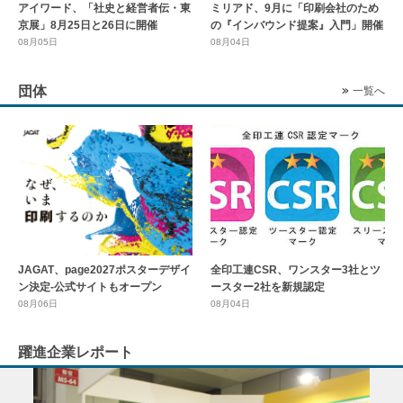
アイワード、「社史と経営者伝・東
ミリアド、9月に「印刷会社のため
京展」8月25日と26日に開催
の『インバウンド提案』入門」開催
08月05日
08月04日
団体
一覧へ
全印工連CSR、ワンスター3社とツ
JAGAT、page2027ポスターデザイ
ースター2社を新規認定
ン決定-公式サイトもオープン
08月04日
08月06日
躍進企業レポート