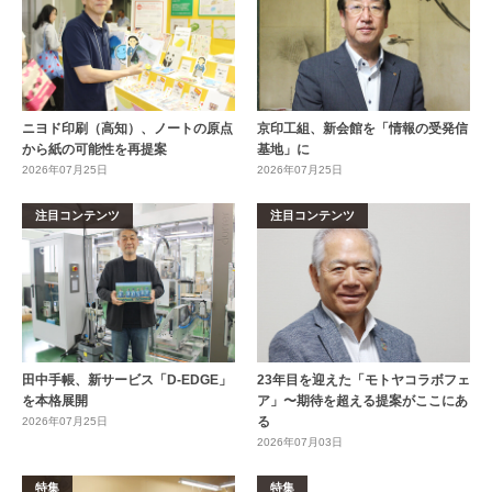
ニヨド印刷（高知）、ノートの原点
京印工組、新会館を「情報の受発信
から紙の可能性を再提案
基地」に
2026年07月25日
2026年07月25日
注目コンテンツ
注目コンテンツ
田中手帳、新サービス「D-EDGE」
23年目を迎えた「モトヤコラボフェ
を本格展開
ア」〜期待を超える提案がここにあ
る
2026年07月25日
2026年07月03日
特集
特集