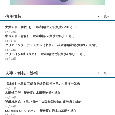
信用情報
一覧へ
大黄印刷（和歌山）、破産開始決定-負債7,200万円
07月28日
中長印刷（青森）、破産申請へ-負債1億6,000万円
06月17日
クリオインターナショナル（東京）、破産開始決定-負債9,700万円
06月02日
プリモほか1社（東京）、破産開始決定-負債4億8,100万円
06月02日
人事・移転・訃報
一覧へ
【訃報】木田鉄工所 前代表取締役社長の木田庄一郎氏
07月07日
木田鉄工所、新社長に木田憲治氏が就任
07月06日
近畿機材協、5月27日から大阪印刷会館に事務所を移転
05月19日
SCREEN GP ジャパン、新社長に岩本将基氏が就任