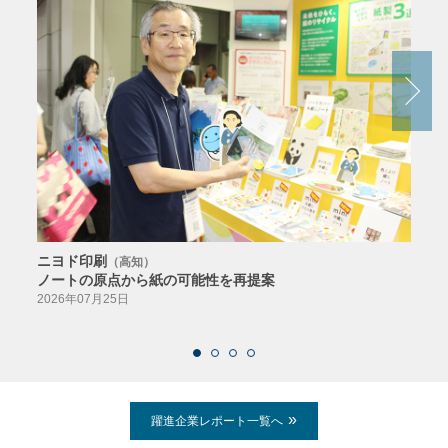
ニヨド印刷
サン
（高知）
ノートの原点から紙の可能性を再提案
特色か
導入
2026年07月25日
2026
躍進企業レポート一覧へ