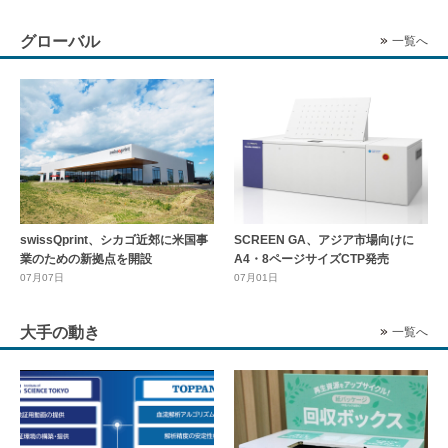
グローバル
一覧へ
swissQprint、シカゴ近郊に⽶国事
SCREEN GA、アジア市場向けに
業のための新拠点を開設
A4・8ページサイズCTP発売
07月07日
07月01日
大手の動き
一覧へ