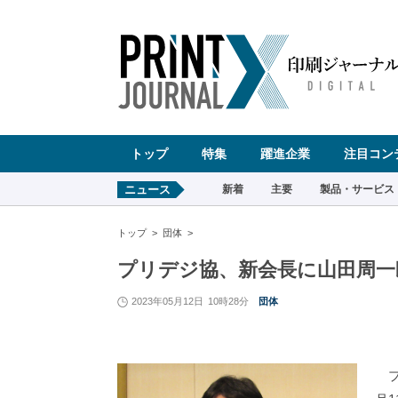
ペ
ー
ジ
の
先
頭
で
す
コ
ン
テ
ン
ツ
エ
リ
ア
へ
トップ
特集
躍進企業
注目コン
ナ
ビ
ゲ
ー
ニュース
新着
主要
製品・サービス
シ
ョ
ン
へ
トップ
団体
プリデジ協、新会長に山田周一
2023年05月12日
10時28分
団体
プ