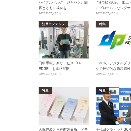
ハイデルベルグ・ジャパン、顧
interpack2026、
客とともに成功を
にグローバルなシグナ
2026年07月25日
2026年07月25日
注目コンテンツ
特集
田中手帳、新サービス「D-
JBMIA、デジタルプ
EDGE」を本格展開
クで技術的な環境適性
2026年07月25日
2026年07月25日
特集
特集
大塚包装と再春館製薬所、ドモ
千代田グラビヤとSCR