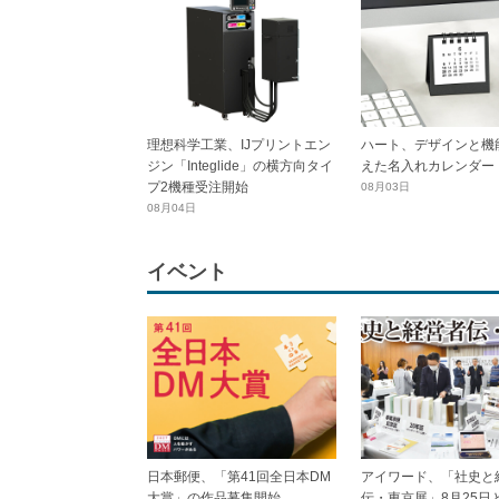
理想科学工業、IJプリントエン
ハート、デザインと機
ジン「Integlide」の横方向タイ
えた名入れカレンダー
プ2機種受注開始
08月03日
08月04日
イベント
日本郵便、「第41回全日本DM
アイワード、「社史と
大賞」の作品募集開始
伝・東京展」8月25日