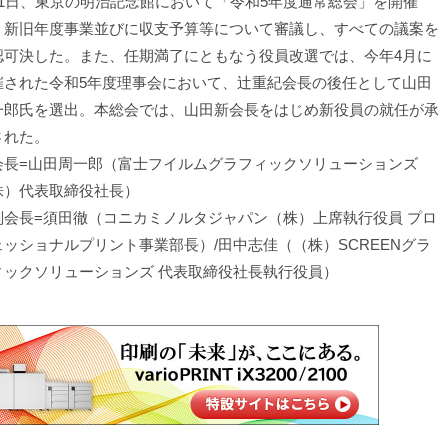
11日、東京の明治記念館において「令和5年度通常総会」を開催
、新旧年度事業並びに収支予算等について審議し、すべての議案を
認可決した。また、任期満了にともなう役員改選では、今年4月に
催された令和5年度理事会において、辻重紀会長の後任として山田
一郎氏を選出。本総会では、山田新会長をはじめ新役員の就任が承
された。
会長=山田周一郎（富士フイルムグラフィックソリューションズ
株）代表取締役社長）
副会長=須田徹（コニカミノルタジャパン（株）上席執行役員 プロ
ェッショナルプリント事業部長）/田中志佳（（株）SCREENグラ
ィックソリューションズ 代表取締役社長執行役員）