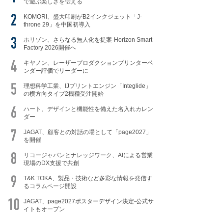
で遊ぶ楽しさを伝える
KOMORI、盛大印刷がB2インクジェット「J-
throne 29」を中国初導入
ホリゾン、さらなる無人化を提案-Horizon Smart
Factory 2026開催へ
キヤノン、レーザープロダクションプリンターベ
ンダー評価でリーダーに
理想科学工業、IJプリントエンジン「Integlide」
の横方向タイプ2機種受注開始
ハート、デザインと機能性を備えた名入れカレン
ダー
JAGAT、顧客との対話の場として「page2027」
を開催
リコージャパンとナレッジワーク、AIによる営業
現場のDX支援で共創
T&K TOKA、製品・技術など多彩な情報を発信す
るコラムページ開設
JAGAT、page2027ポスターデザイン決定-公式サ
イトもオープン