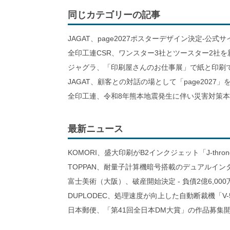
同じカテゴリーの記事
JAGAT、page2027ポスターデザイン決定-公式
全印工連CSR、ワンスター3社とツースター2社を
ジャグラ、「印刷屋さんのお仕事展」で紙と印刷
JAGAT、顧客との対話の場として「page2027」
全印工連、令和8年熊本地震発生に伴い災害対策
最新ニュース
KOMORI、盛大印刷がB2インクジェット「J-thro
TOPPAN、耐量子計算機暗号搭載のデュアルイン
富士美術（大阪）、破産開始決定 - 負債2億6,000
DUPLODEC、処理速度が向上した自動断裁機「V-
日本郵便、「第41回全日本DM大賞」の作品募集