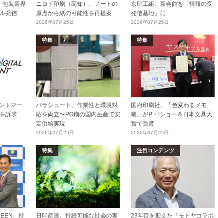
加工・包装業界
ニヨド印刷（高知）、ノートの
京印工組、新会館を「情報の受
ル発信
原点から紙の可能性を再提案
発信基地」に
2026年07月25日
2026年07月25日
特集
特集
リントマー
パラシュート、作業性と環境対
国府印刷社、「色変わるメモ
を訴求
応を両立〜PO糊の国内生産で安
帳」がP・Iショー＆日本文具大
定供給実現
賞で受賞
2026年07月25日
2026年07月25日
特集
注目コンテンツ
EEN、持
日印産連、持続可能な社会の実
23年目を迎えた「モトヤコラボ