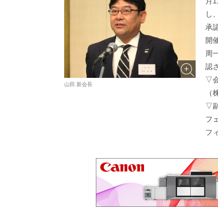
月
し
承
開
周
認
▽
山田 新会長
（
▽
フ
フ