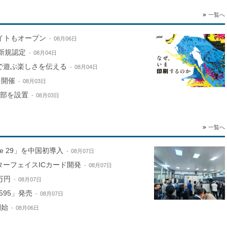
一覧へ
サイトもオープン
08月06日
新規認定
08月04日
で遊ぶ楽しさを伝える
08月04日
を開催
08月03日
本部を設置
08月03日
一覧へ
ne 29」を中国初導入
08月07日
ターフェイスICカード開発
08月07日
万円
08月07日
595」発売
08月07日
開始
08月06日