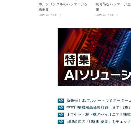
ホルンリンクルのパッケージを
続可能なパッケージ生
紙器化
築
2026年07月25日
2026年07月25日
新発売！B3フルオートラミネーター Z
中古印刷機械高価買取致します!（株
オフセット校正機のパイオニア!! 株
日印産連の「印刷用語集」をチェック