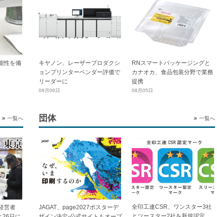
能性を備
キヤノン、レーザープロダクシ
RNスマートパッケージングと
ョンプリンターベンダー評価で
カナオカ、食品包装分野で業務
リーダーに
提携
08月06日
08月05日
団体
一覧へ
一覧へ
全印工連CSR、ワンスター3社
経営者
JAGAT、page2027ポスターデ
とツースター2社を新規認定
と26日に
ザイン決定-公式サイトもオープ