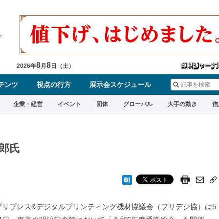
8
8
2026
年
月
日（
土
）
テンツ
視点の行方
展示会スケジュール
企業・経営
イベント
団体
グローバル
大手の動き
信
郎氏
リプレス&デジタルプリンティング機材協議会（プリデジ協）は5