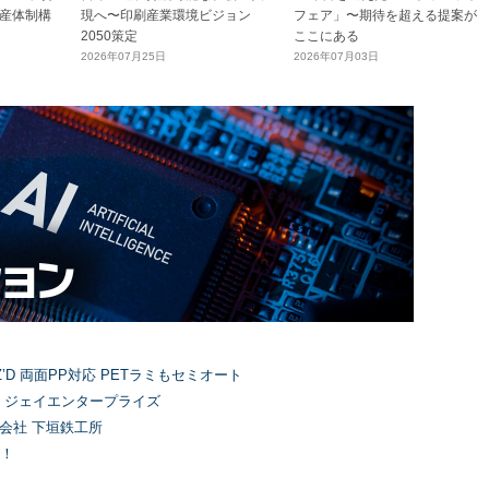
産体制構
現へ〜印刷産業環境ビジョン
フェア」〜期待を超える提案が
2050策定
ここにある
2026年07月25日
2026年07月03日
’D 両面PP対応 PETラミもセミオート
）ジェイエンタープライズ
式会社 下垣鉄工所
！