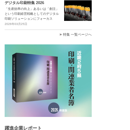
デジタル印刷特集 2026
「生産効率の向上」あるいは「創注」
という印刷経営戦略としてのデジタル
印刷ソリューションにフォーカス
2026年03月25日
特集 一覧ページへ
躍進企業レポート