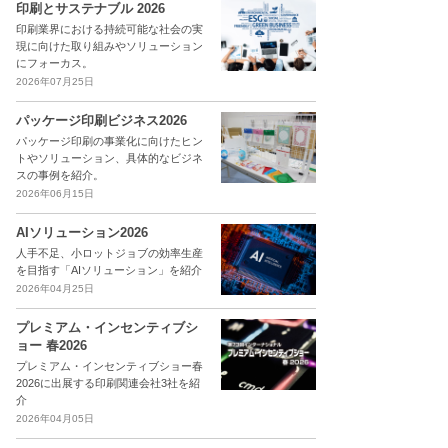
印刷とサステナブル 2026
印刷業界における持続可能な社会の実
現に向けた取り組みやソリューション
にフォーカス。
2026年07月25日
パッケージ印刷ビジネス2026
パッケージ印刷の事業化に向けたヒン
トやソリューション、具体的なビジネ
スの事例を紹介。
2026年06月15日
AIソリューション2026
人手不足、小ロットジョブの効率生産
を目指す「AIソリューション」を紹介
2026年04月25日
プレミアム・インセンティブシ
ョー 春2026
プレミアム・インセンティブショー春
2026に出展する印刷関連会社3社を紹
介
2026年04月05日