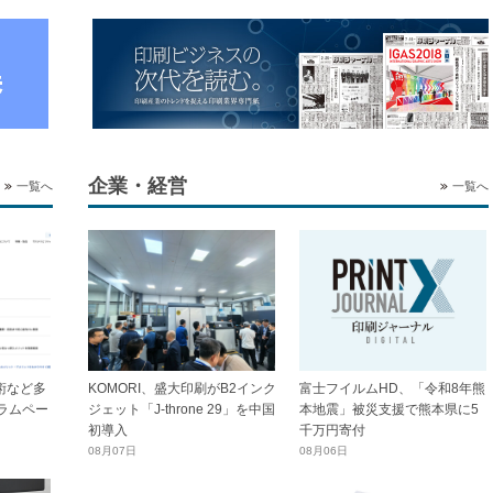
企業・経営
一覧へ
一覧へ
技術など多
KOMORI、盛大印刷がB2インク
富士フイルムHD、「令和8年熊
ラムペー
ジェット「J-throne 29」を中国
本地震」被災支援で熊本県に5
初導入
千万円寄付
08月07日
08月06日