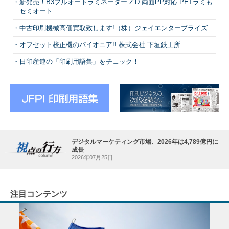
新発売！B3フルオートラミネーター Z’D 両面PP対応 PETラミも
セミオート
中古印刷機械高価買取致します!（株）ジェイエンタープライズ
オフセット校正機のパイオニア!! 株式会社 下垣鉄工所
日印産連の「印刷用語集」をチェック！
デジタルマーケティング市場、2026年は4,789億円に
成長
2026年07月25日
注目コンテンツ