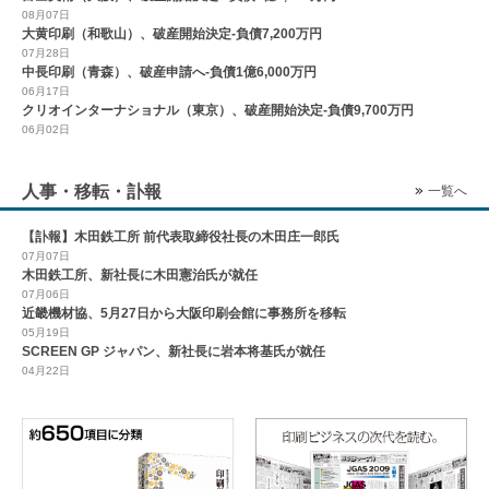
08月07日
大黄印刷（和歌山）、破産開始決定-負債7,200万円
07月28日
中長印刷（青森）、破産申請へ-負債1億6,000万円
06月17日
クリオインターナショナル（東京）、破産開始決定-負債9,700万円
06月02日
人事・移転・訃報
一覧へ
【訃報】木田鉄工所 前代表取締役社長の木田庄一郎氏
07月07日
木田鉄工所、新社長に木田憲治氏が就任
07月06日
近畿機材協、5月27日から大阪印刷会館に事務所を移転
05月19日
SCREEN GP ジャパン、新社長に岩本将基氏が就任
04月22日