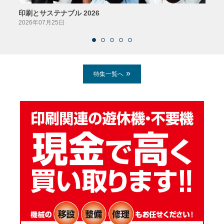
印刷とサステナブル 2026
パッ
2026年07月25日
2026
特集一覧へ