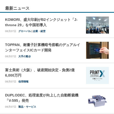
最新ニュース
KOMORI、盛大印刷がB2インクジェット「J-
throne 29」を中国初導入
08月07日
グローバル
企業・経営
TOPPAN、耐量子計算機暗号搭載のデュアルイ
ンターフェイスICカード開発
08月07日
大手の動き
富士美術（大阪）、破産開始決定 - 負債2億
6,000万円
08月07日
信用情報
DUPLODEC、処理速度が向上した自動断裁機
「V-595」発売
08月07日
製品・サービス