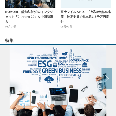
KOMORI、盛大印刷がB2インクジ
富士フイルムHD、「令和8年熊本地
ェット「J-throne 29」を中国初導
震」被災支援で熊本県に5千万円寄
入
付
08月07日
08月06日
特集