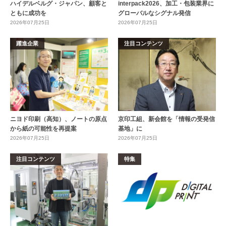
ハイデルベルグ・ジャパン、顧客と
interpack2026、加工・包装業界に
ともに成功を
グローバルなシグナル発信
2026年07月25日
2026年07月25日
躍進企業
注目コンテンツ
ニヨド印刷（高知）、ノートの原点
京印工組、新会館を「情報の受発信
から紙の可能性を再提案
基地」に
2026年07月25日
2026年07月25日
注目コンテンツ
特集