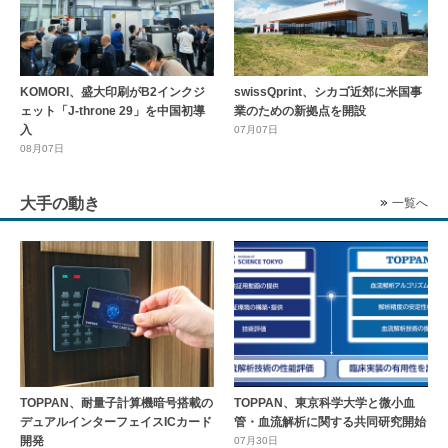
KOMORI、盛大印刷がB2インクジ
swissQprint、シカゴ近郊に⽶国事
ェット「J-throne 29」を中国初導
業のための新拠点を開設
入
07月07日
08月07日
大手の動き
一覧へ
TOPPAN、耐量子計算機暗号搭載の
TOPPAN、東京科学大学と微小血
デュアルインターフェイスICカード
管・血流解析に関する共同研究開始
開発
07月30日