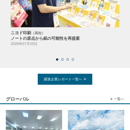
ニヨド印刷
サン
（高知）
ノートの原点から紙の可能性を再提案
特色か
導入
2026年07月25日
2026
躍進企業レポート一覧へ
グローバル
一覧へ