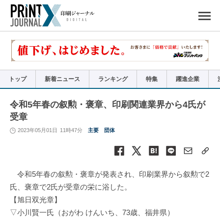
ペ
ー
ジ
の
先
頭
で
す
コ
ン
テ
ン
ツ
エ
リ
ア
トップ
新着ニュース
ランキング
特集
躍進企業
へ
ナ
ビ
ゲ
ー
令和5年春の叙勲・褒章、印刷関連業界から4氏が
シ
ョ
受章
ン
へ
2023年05月01日
11時47分
主要
団体
令和5年春の叙勲・褒章が発表され、印刷業界から叙勲で2
氏、褒章で2氏が受章の栄に浴した。
【旭日双光章】
▽小川賢一氏（おがわ けんいち、73歳、福井県）