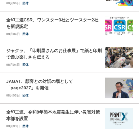
08月06日
団体
全印工連CSR、ワンスター3社とツースター2社
を新規認定
08月04日
団体
ジャグラ、「印刷屋さんのお仕事展」で紙と印刷
で遊ぶ楽しさを伝える
08月04日
団体
JAGAT、顧客との対話の場として
「page2027」を開催
08月03日
団体
全印工連、令和8年熊本地震発生に伴い災害対策
本部を設置
08月03日
団体