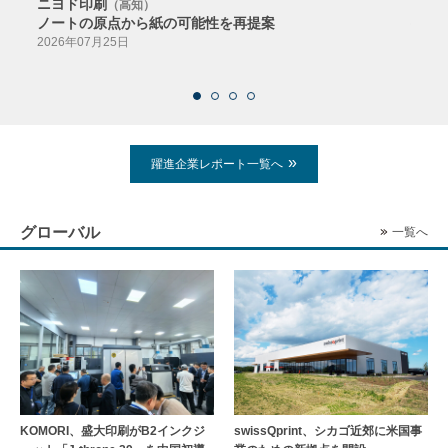
ニヨド印刷
サン
（高知）
ノートの原点から紙の可能性を再提案
特色か
導入
2026年07月25日
2026
躍進企業レポート一覧へ
グローバル
一覧へ
KOMORI、盛大印刷がB2インクジ
swissQprint、シカゴ近郊に⽶国事