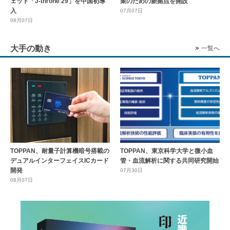
ェット「J-throne 29」を中国初導
業のための新拠点を開設
入
07月07日
08月07日
大手の動き
一覧へ
TOPPAN、耐量子計算機暗号搭載の
TOPPAN、東京科学大学と微小血
デュアルインターフェイスICカード
管・血流解析に関する共同研究開始
開発
07月30日
08月07日