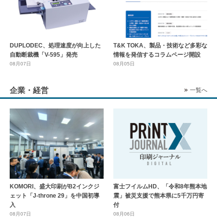
DUPLODEC、処理速度が向上した
T&K TOKA、製品・技術など多彩な
自動断裁機「V-595」発売
情報を発信するコラムページ開設
08月07日
08月05日
企業・経営
一覧へ
KOMORI、盛大印刷がB2インクジ
富士フイルムHD、「令和8年熊本地
ェット「J-throne 29」を中国初導
震」被災支援で熊本県に5千万円寄
入
付
08月07日
08月06日