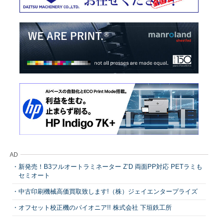
AD
新発売！B3フルオートラミネーター Z’D 両面PP対応 PETラミも
セミオート
中古印刷機械高価買取致します!（株）ジェイエンタープライズ
オフセット校正機のパイオニア!! 株式会社 下垣鉄工所