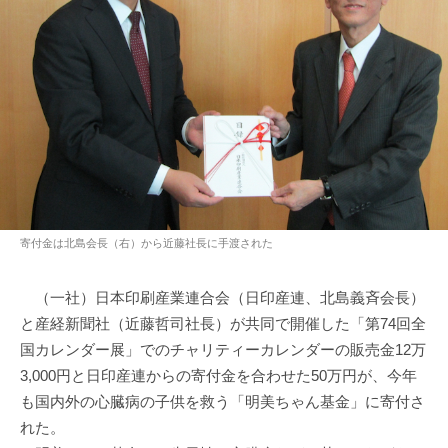
寄付金は北島会長（右）から近藤社長に手渡された
（一社）日本印刷産業連合会（日印産連、北島義斉会長）
と産経新聞社（近藤哲司社長）が共同で開催した「第74回全
国カレンダー展」でのチャリティーカレンダーの販売金12万
3,000円と日印産連からの寄付金を合わせた50万円が、今年
も国内外の心臓病の子供を救う「明美ちゃん基金」に寄付さ
れた。