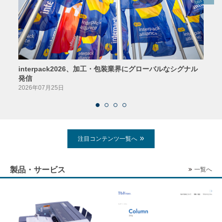
interpack2026、加工・包装業界にグローバルなシグナル
京印
発信
2026
2026年07月25日
注目コンテンツ一覧へ
製品・サービス
一覧へ