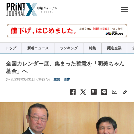
ペ
ー
ジ
の
先
頭
で
す
コ
ン
テ
ン
ツ
エ
リ
ア
トップ
新着ニュース
ランキング
特集
躍進企業
へ
ナ
ビ
ゲ
ー
全国カレンダー展、集まった善意を「明美ちゃん
シ
ョ
基金」へ
ン
へ
2023年03月31日
09時27分
主要
団体