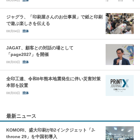
08月04日
団体
ジャグラ、「印刷屋さんのお仕事展」で紙と印刷
で遊ぶ楽しさを伝える
08月04日
団体
JAGAT、顧客との対話の場として
「page2027」を開催
08月03日
団体
全印工連、令和8年熊本地震発生に伴い災害対策
本部を設置
08月03日
団体
最新ニュース
KOMORI、盛大印刷がB2インクジェット「J-
throne 29」を中国初導入