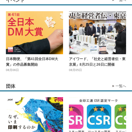
イベント
一覧へ
日本郵便、「第41回全日本DM大
アイワード、「社史と経営者伝・東
賞」の作品募集開始
京展」8月25日と26日に開催
08月06日
08月05日
団体
一覧へ