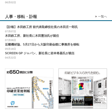
06月02日
人事・移転・訃報
一覧へ
【訃報】木田鉄工所 前代表取締役社長の木田庄一郎氏
07月07日
木田鉄工所、新社長に木田憲治氏が就任
07月06日
近畿機材協、5月27日から大阪印刷会館に事務所を移転
05月19日
SCREEN GP ジャパン、新社長に岩本将基氏が就任
04月22日