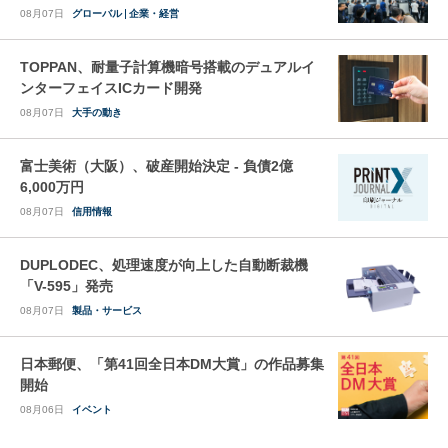
08月07日
グローバル
企業・経営
TOPPAN、耐量子計算機暗号搭載のデュアルイ
ンターフェイスICカード開発
08月07日
大手の動き
富士美術（大阪）、破産開始決定 - 負債2億
6,000万円
08月07日
信用情報
DUPLODEC、処理速度が向上した自動断裁機
「V-595」発売
08月07日
製品・サービス
日本郵便、「第41回全日本DM大賞」の作品募集
開始
08月06日
イベント