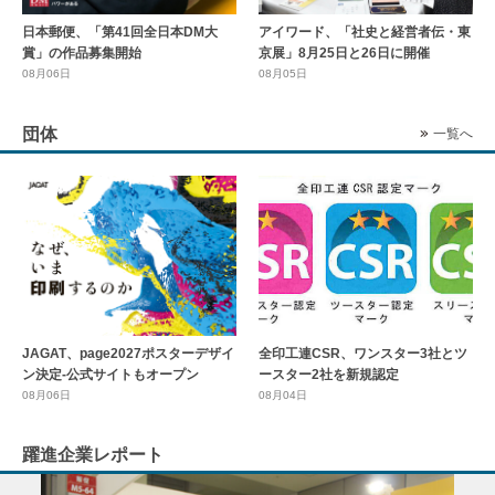
日本郵便、「第41回全日本DM大
アイワード、「社史と経営者伝・東
賞」の作品募集開始
京展」8月25日と26日に開催
08月06日
08月05日
団体
一覧へ
全印工連CSR、ワンスター3社とツ
JAGAT、page2027ポスターデザイ
ースター2社を新規認定
ン決定-公式サイトもオープン
08月04日
08月06日
躍進企業レポート