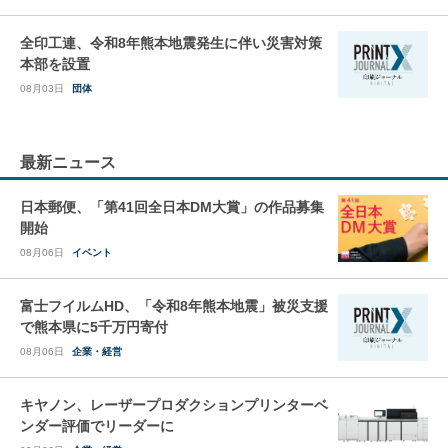
全印工連、令和8年熊本地震発生に伴い災害対策
本部を設置
08月03日
団体
最新ニュース
日本郵便、「第41回全日本DM大賞」の作品募集
開始
08月06日
イベント
富士フイルムHD、「令和8年熊本地震」被災支援
で熊本県に5千万円寄付
08月06日
企業・経営
キヤノン、レーザープロダクションプリンターベ
ンダー評価でリーダーに