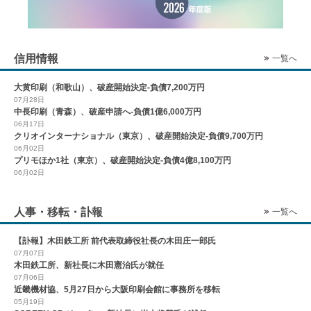
信用情報
一覧へ
大黄印刷（和歌山）、破産開始決定-負債7,200万円
07月28日
中長印刷（青森）、破産申請へ-負債1億6,000万円
06月17日
クリオインターナショナル（東京）、破産開始決定-負債9,700万円
06月02日
プリモほか1社（東京）、破産開始決定-負債4億8,100万円
06月02日
人事・移転・訃報
一覧へ
【訃報】木田鉄工所 前代表取締役社長の木田庄一郎氏
07月07日
木田鉄工所、新社長に木田憲治氏が就任
07月06日
近畿機材協、5月27日から大阪印刷会館に事務所を移転
05月19日