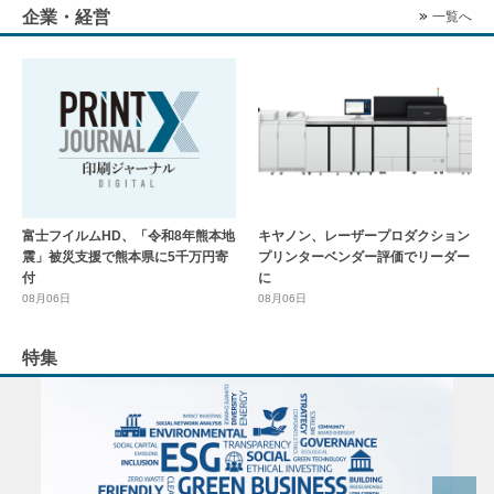
企業・経営
一覧へ
富士フイルムHD、「令和8年熊本地
キヤノン、レーザープロダクション
震」被災支援で熊本県に5千万円寄
プリンターベンダー評価でリーダー
付
に
08月06日
08月06日
特集