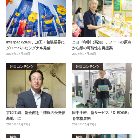
interpack2026、加工・包装業界に
ニヨド印刷（高知）、ノートの原点
グローバルなシグナル発信
から紙の可能性を再提案
2026年07月25日
2026年07月25日
注目コンテンツ
注目コンテンツ
京印工組、新会館を「情報の受発信
田中手帳、新サービス「D-EDGE」
基地」に
を本格展開
2026年07月25日
2026年07月25日
特集
特集