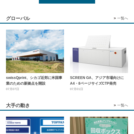
グローバル
一覧へ
swissQprint、シカゴ近郊に⽶国事
SCREEN GA、アジア市場向けに
業のための新拠点を開設
A4・8ページサイズCTP発売
07月07日
07月01日
大手の動き
一覧へ