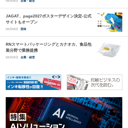
08月06日
企業・経営
JAGAT、page2027ポスターデザイン決定-公式
サイトもオープン
08月06日
団体
RNスマートパッケージングとカナオカ、食品包
装分野で業務提携
08月05日
企業・経営