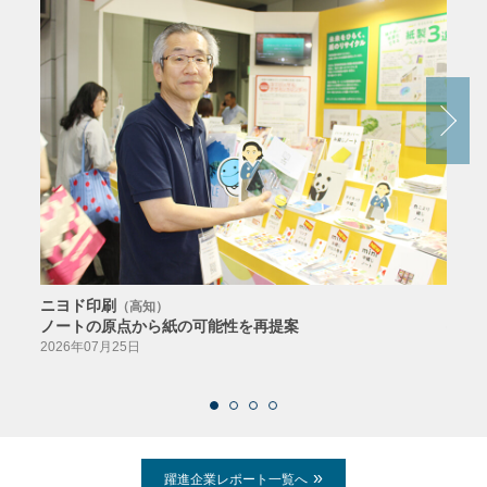
ニヨド印刷
サン
（高知）
ノートの原点から紙の可能性を再提案
特色か
導入
2026年07月25日
2026
躍進企業レポート一覧へ