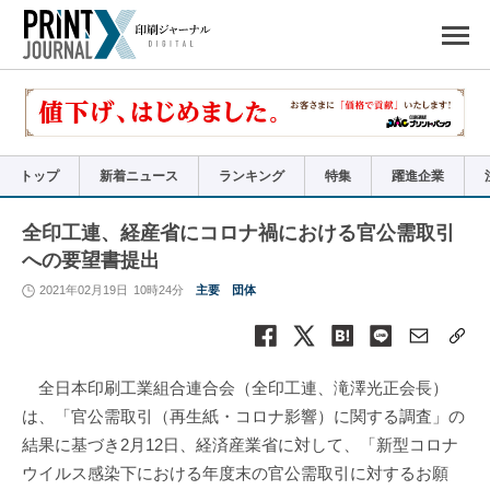
ペ
ー
ジ
の
先
頭
で
す
コ
ン
テ
ン
ツ
エ
リ
ア
トップ
新着ニュース
ランキング
特集
躍進企業
へ
ナ
ビ
ゲ
ー
全印工連、経産省にコロナ禍における官公需取引
シ
ョ
への要望書提出
ン
へ
2021年02月19日
10時24分
主要
団体
全日本印刷工業組合連合会（全印工連、滝澤光正会長）
は、「官公需取引（再生紙・コロナ影響）に関する調査」の
結果に基づき2月12日、経済産業省に対して、「新型コロナ
ウイルス感染下における年度末の官公需取引に対するお願