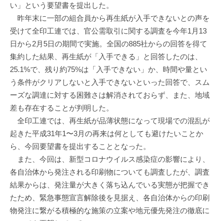
い」という要望書を提出した。
昨年末に一部の組合員から再生紙が入手できないとの声を
受けて全印工連では、官公需取引に関する調査を今年1月13
日から2月5日の期間で実施。全国の885社からの回答を得て
集約した結果、再生紙が「入手できる」と回答したのは、
25.1%で、残り約75%は「入手できない」か、時間や量とい
う条件がクリアしないと入手できないといった回答で、スム
ーズな調達に対する困難さは解消されておらず、また、地域
差も存在することが判明した。
全印工連では、再生紙が品薄状態になって現場での混乱が
起きた平成31年1〜3月の再来は何としても避けたいことか
ら、今回要望書を提出することとなった。
また、今回は、新型コロナウイルス感染症の影響により、
各自治体から発注される印刷物についても調査したが、調査
結果からは、発注量が大きく落ち込んでいる実態が把握でき
たため、緊急事態宣言解除後を見据え、各自治体からの印刷
物発注に繋がる積極的な施策の立案や地元優先発注の徹底に