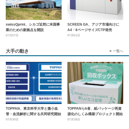
swissQprint、シカゴ近郊に⽶国事
SCREEN GA、アジア市場向けに
業のための新拠点を開設
A4・8ページサイズCTP発売
07月07日
07月01日
大手の動き
一覧へ
TOPPAN、東京科学大学と微小血
TOPPANら6者、紙パッケージ再資
管・血流解析に関する共同研究開始
源化のしくみ構築プロジェクト開始
07月30日
07月28日