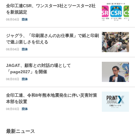
全印工連CSR、ワンスター3社とツースター2社
を新規認定
08月04日
団体
ジャグラ、「印刷屋さんのお仕事展」で紙と印刷
で遊ぶ楽しさを伝える
08月04日
団体
JAGAT、顧客との対話の場として
「page2027」を開催
08月03日
団体
全印工連、令和8年熊本地震発生に伴い災害対策
本部を設置
08月03日
団体
最新ニュース