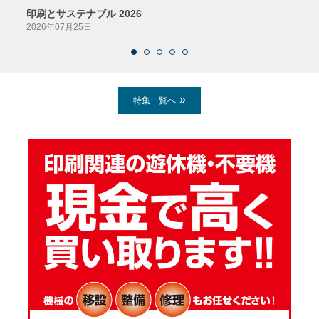
印刷とサステナブル 2026
パッ
2026年07月25日
2026
特集一覧へ