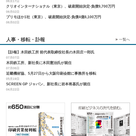
06月17日
クリオインターナショナル（東京）、破産開始決定-負債9,700万円
06月02日
プリモほか1社（東京）、破産開始決定-負債4億8,100万円
06月02日
人事・移転・訃報
一覧へ
【訃報】木田鉄工所 前代表取締役社長の木田庄一郎氏
07月07日
木田鉄工所、新社長に木田憲治氏が就任
07月06日
近畿機材協、5月27日から大阪印刷会館に事務所を移転
05月19日
SCREEN GP ジャパン、新社長に岩本将基氏が就任
04月22日