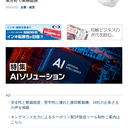
装分野で業務提携
08月05日
企業・経営
AD
安全性と断裁精度、堅牢性に優れた勝田断裁機、14社のお客さま
の声を掲載
オンデマンド出力によるターポリン製SP販促ツール制作ご案内は
こちら