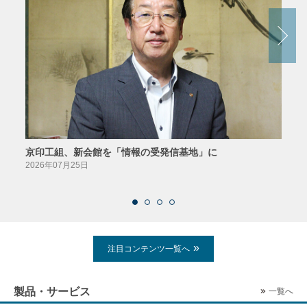
京印工組、新会館を「情報の受発信基地」に
田中
2026年07月25日
2026
注目コンテンツ一覧へ
製品・サービス
一覧へ