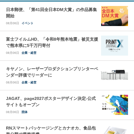
日本郵便、「第41回全日本DM大賞」の作品募集
開始
08月06日
イベント
富士フイルムHD、「令和8年熊本地震」被災支援
で熊本県に5千万円寄付
08月06日
企業・経営
キヤノン、レーザープロダクションプリンターベ
ンダー評価でリーダーに
08月06日
企業・経営
JAGAT、page2027ポスターデザイン決定-公式
サイトもオープン
08月06日
団体
RNスマートパッケージングとカナオカ、食品包