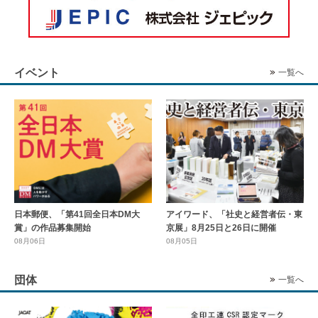
イベント
一覧へ
日本郵便、「第41回全日本DM大
アイワード、「社史と経営者伝・東
賞」の作品募集開始
京展」8月25日と26日に開催
08月06日
08月05日
団体
一覧へ