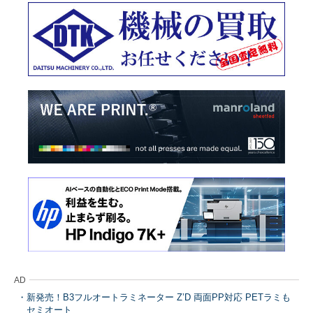
AD
新発売！B3フルオートラミネーター Z’D 両面PP対応 PETラミも
セミオート