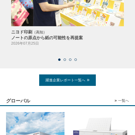
ニヨド印刷
サン
（高知）
ノートの原点から紙の可能性を再提案
特色か
導入
2026年07月25日
2026
躍進企業レポート一覧へ
グローバル
一覧へ