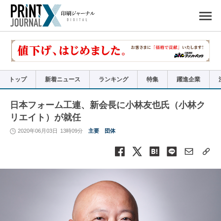
ペ
ー
ジ
の
先
頭
で
す
コ
ン
テ
ン
ツ
エ
リ
ア
トップ
新着ニュース
ランキング
特集
躍進企業
へ
ナ
ビ
ゲ
ー
日本フォーム工連、新会長に小林友也氏（小林ク
シ
ョ
リエイト）が就任
ン
へ
2020年06月03日
13時09分
主要
団体