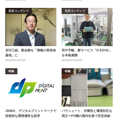
注目コンテンツ
注目コンテンツ
京印工組、新会館を「情報の受発信
田中手帳、新サービス「D-EDGE」
基地」に
を本格展開
2026年07月25日
2026年07月25日
特集
特集
JBMIA、デジタルプリントマークで
パラシュート、作業性と環境対応を
技術的な環境適性を訴求
両立〜PO糊の国内生産で安定供給