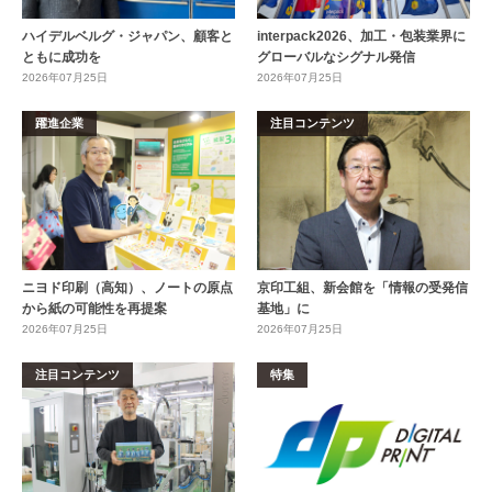
ハイデルベルグ・ジャパン、顧客と
interpack2026、加工・包装業界に
ともに成功を
グローバルなシグナル発信
2026年07月25日
2026年07月25日
躍進企業
注目コンテンツ
ニヨド印刷（高知）、ノートの原点
京印工組、新会館を「情報の受発信
から紙の可能性を再提案
基地」に
2026年07月25日
2026年07月25日
注目コンテンツ
特集