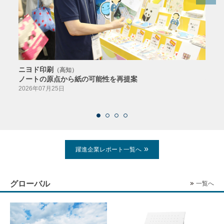
ニヨド印刷
サン
（高知）
ノートの原点から紙の可能性を再提案
特色か
導入
2026年07月25日
2026
躍進企業レポート一覧へ
グローバル
一覧へ