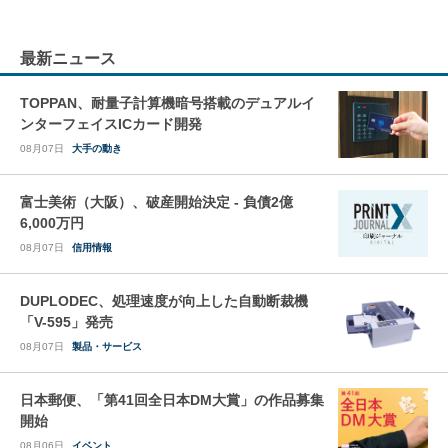
最新ニュース
TOPPAN、耐量子計算機暗号搭載のデュアルイ
ンターフェイスICカード開発
08月07日
大手の動き
富士美術（大阪）、破産開始決定 - 負債2億
6,000万円
08月07日
信用情報
DUPLODEC、処理速度が向上した自動断裁機
「V-595」発売
08月07日
製品・サービス
日本郵便、「第41回全日本DM大賞」の作品募集
開始
08月06日
イベント