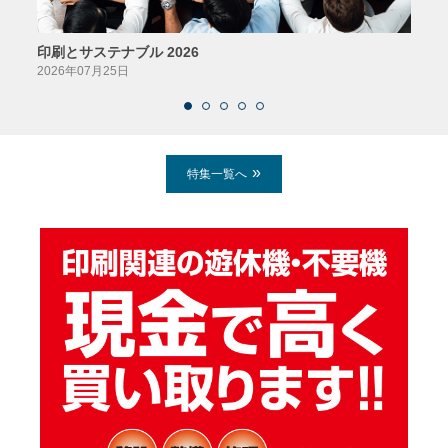
印刷とサステナブル 2026
パッ
2026年07月25日
2026
特集一覧へ