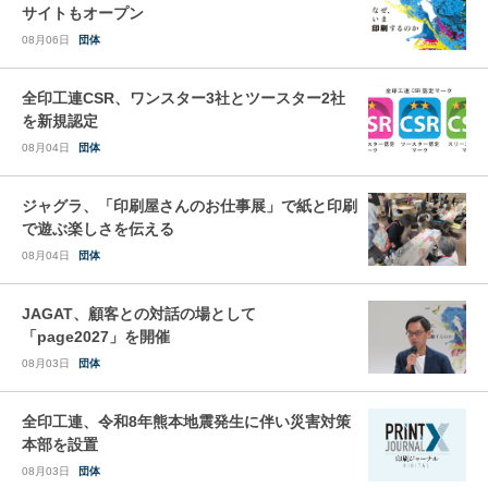
サイトもオープン
08月06日
団体
全印工連CSR、ワンスター3社とツースター2社
を新規認定
08月04日
団体
ジャグラ、「印刷屋さんのお仕事展」で紙と印刷
で遊ぶ楽しさを伝える
08月04日
団体
JAGAT、顧客との対話の場として
「page2027」を開催
08月03日
団体
全印工連、令和8年熊本地震発生に伴い災害対策
本部を設置
08月03日
団体