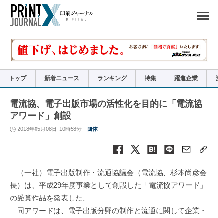
ペ
ー
ジ
の
先
頭
で
す
コ
ン
テ
ン
ツ
エ
リ
ア
トップ
新着ニュース
ランキング
特集
躍進企業
へ
ナ
ビ
ゲ
ー
電流協、電子出版市場の活性化を目的に「電流協
シ
ョ
アワード」創設
ン
へ
2018年05月08日
10時58分
団体
（一社）電子出版制作・流通協議会（電流協、杉本尚彦会
長）は、平成29年度事業として創設した「電流協アワード」
の受賞作品を発表した。
同アワードは、電子出版分野の制作と流通に関して企業・