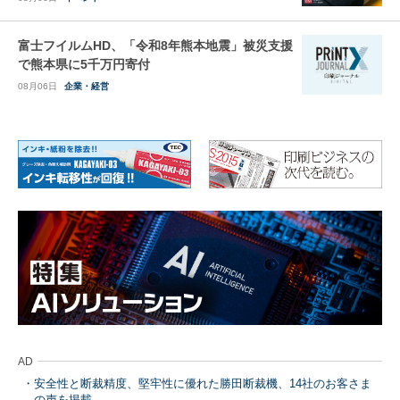
富士フイルムHD、「令和8年熊本地震」被災支援
で熊本県に5千万円寄付
08月06日
企業・経営
AD
安全性と断裁精度、堅牢性に優れた勝田断裁機、14社のお客さま
の声を掲載