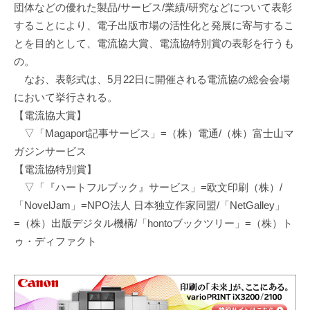
団体などの優れた製品/サービス/業績/研究などについて表彰
することにより、電子出版市場の活性化と発展に寄与するこ
とを目的として、電流協大賞、電流協特別賞の表彰を行うも
の。
なお、表彰式は、5月22日に開催される電流協の総会会場
において挙行される。
【電流協大賞】
▽「Magaport記事サービス」=（株）電通/（株）富士山マ
ガジンサービス
【電流協特別賞】
▽「『ハートフルブック』サービス」=欧文印刷（株）/
「NovelJam」=NPO法人 日本独立作家同盟/「NetGalley」
=（株）出版デジタル機構/「hontoブックツリー」=（株）ト
ゥ・ディファクト