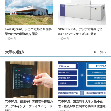
swissQprint、シカゴ近郊に⽶国事
SCREEN GA、アジア市場向けに
業のための新拠点を開設
A4・8ページサイズCTP発売
07月07日
07月01日
大手の動き
一覧へ
TOPPAN、耐量子計算機暗号搭載の
TOPPAN、東京科学大学と微小血
デュアルインターフェイスICカード
管・血流解析に関する共同研究開始
開発
07月30日