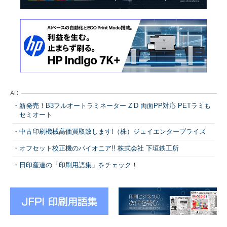
AD
新発売！B3フルオートラミネーター Z’D 両面PP対応 PETラミも
セミオート
中古印刷機械高価買取致します!（株）ジェイエンタープライズ
オフセット校正機のパイオニア!! 株式会社 下垣鉄工所
日印産連の「印刷用語集」をチェック！