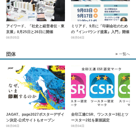
アイワード、「社史と経営者伝・東
ミリアド、9月に「印刷会社のため
京展」8月25日と26日に開催
の『インバウンド提案』入門」開催
08月05日
08月04日
団体
一覧へ
全印工連CSR、ワンスター3社とツ
JAGAT、page2027ポスターデザイ
ースター2社を新規認定
ン決定-公式サイトもオープン
08月04日
08月06日