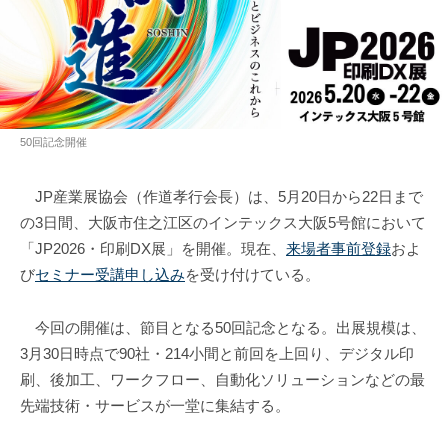
50回記念開催
JP産業展協会（作道孝行会長）は、5月20日から22日まで
の3日間、大阪市住之江区のインテックス大阪5号館において
「JP2026・印刷DX展」を開催。現在、
来場者事前登録
およ
び
セミナー受講申し込み
を受け付けている。
今回の開催は、節目となる50回記念となる。出展規模は、
3月30日時点で90社・214小間と前回を上回り、デジタル印
刷、後加工、ワークフロー、自動化ソリューションなどの最
先端技術・サービスが一堂に集結する。