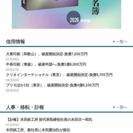
信用情報
一覧へ
大黄印刷（和歌山）、破産開始決定-負債7,200万円
07月28日
中長印刷（青森）、破産申請へ-負債1億6,000万円
06月17日
クリオインターナショナル（東京）、破産開始決定-負債9,700万円
06月02日
プリモほか1社（東京）、破産開始決定-負債4億8,100万円
06月02日
人事・移転・訃報
一覧へ
【訃報】木田鉄工所 前代表取締役社長の木田庄一郎氏
07月07日
木田鉄工所、新社長に木田憲治氏が就任