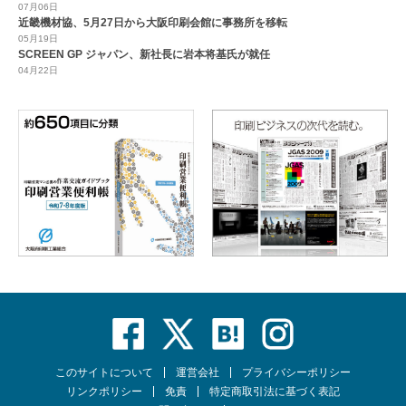
07月06日
近畿機材協、5月27日から大阪印刷会館に事務所を移転
05月19日
SCREEN GP ジャパン、新社長に岩本将基氏が就任
04月22日
このサイトについて
運営会社
プライバシーポリシー
リンクポリシー
免責
特定商取引法に基づく表記