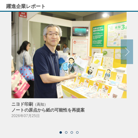
躍進企業レポート
ニヨド印刷
サン
（高知）
ノートの原点から紙の可能性を再提案
特色か
導入
2026年07月25日
2026