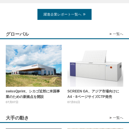
躍進企業レポート一覧へ
グローバル
一覧へ
swissQprint、シカゴ近郊に⽶国事
SCREEN GA、アジア市場向けに
業のための新拠点を開設
A4・8ページサイズCTP発売
07月07日
07月01日
大手の動き
一覧へ