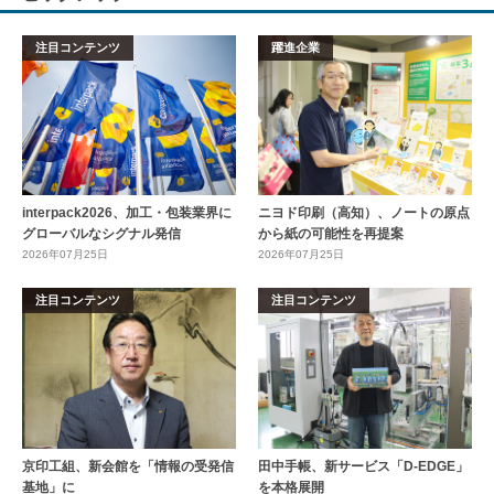
注目コンテンツ
躍進企業
interpack2026、加工・包装業界に
ニヨド印刷（高知）、ノートの原点
グローバルなシグナル発信
から紙の可能性を再提案
2026年07月25日
2026年07月25日
注目コンテンツ
注目コンテンツ
京印工組、新会館を「情報の受発信
田中手帳、新サービス「D-EDGE」
基地」に
を本格展開