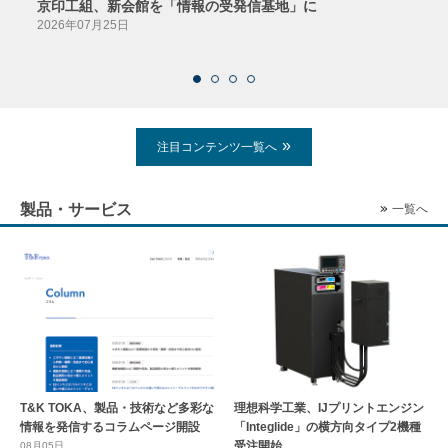
京印工組、新会館を「情報の受発信基地」に
田中
2026年07月25日
2026
注目コンテンツ一覧へ
製品・サービス
一覧へ
T&K TOKA、製品・技術など多彩な
理想科学工業、IJプリントエンジン
情報を発信するコラムページ開設
「Integlide」の横方向タイプ2機種
受注開始
08月05日