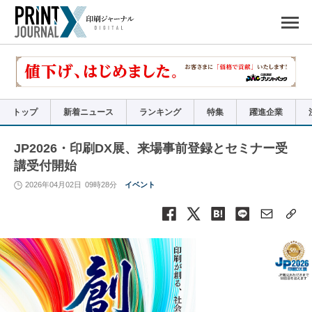
ペ
ー
ジ
の
先
頭
で
す
コ
ン
テ
ン
ツ
エ
リ
ア
トップ
新着ニュース
ランキング
特集
躍進企業
へ
ナ
ビ
ゲ
ー
JP2026・印刷DX展、来場事前登録とセミナー受
シ
ョ
講受付開始
ン
へ
2026年04月02日
09時28分
イベント