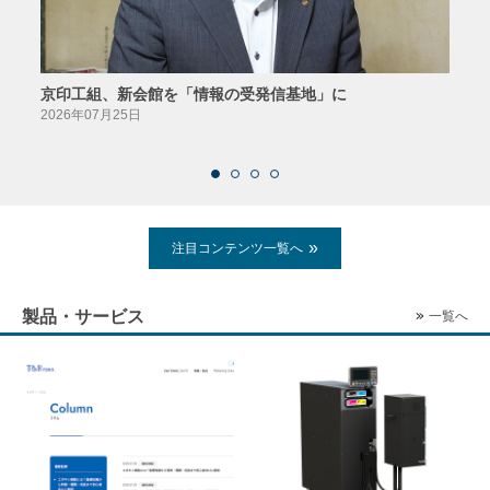
京印工組、新会館を「情報の受発信基地」に
田中
2026年07月25日
2026
注目コンテンツ一覧へ
製品・サービス
一覧へ