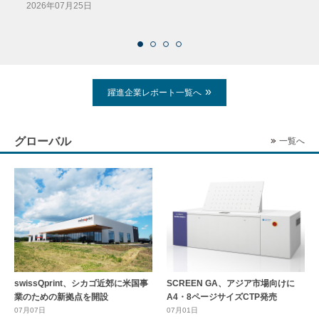
導入
2026年07月25日
2026
躍進企業レポート一覧へ
グローバル
一覧へ
swissQprint、シカゴ近郊に⽶国事
SCREEN GA、アジア市場向けに
業のための新拠点を開設
A4・8ページサイズCTP発売
07月07日
07月01日