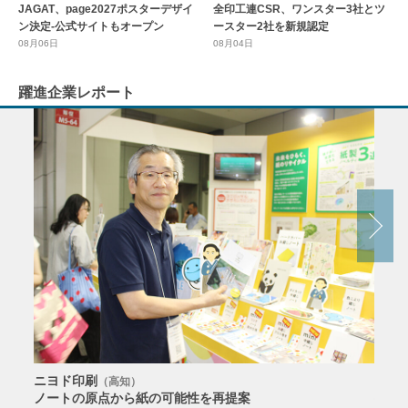
全印工連CSR、ワンスター3社とツ
JAGAT、page2027ポスターデザイ
ースター2社を新規認定
ン決定-公式サイトもオープン
08月04日
08月06日
躍進企業レポート
ニヨド印刷
サン
（高知）
ノートの原点から紙の可能性を再提案
特色か