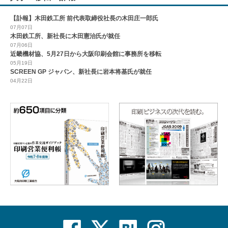
【訃報】木田鉄工所 前代表取締役社長の木田庄一郎氏
07月07日
木田鉄工所、新社長に木田憲治氏が就任
07月06日
近畿機材協、5月27日から大阪印刷会館に事務所を移転
05月19日
SCREEN GP ジャパン、新社長に岩本将基氏が就任
04月22日