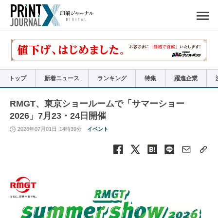
ペ
ー
ジ
の
先
頭
で
す
コ
ン
テ
ン
ツ
エ
リ
ア
トップ
新着ニュース
ランキング
特集
躍進企業
へ
ナ
ビ
ゲ
ー
RMGT、東京ショールームで「サマーショー
シ
ョ
2026」7月23・24日開催
ン
へ
2026年07月01日
14時39分
イベント