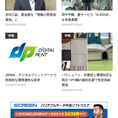
京印工組、新会館を「情報の受発信
田中手帳、新サービス「D-EDGE」
基地」に
を本格展開
2026年07月25日
2026年07月25日
特集
特集
JBMIA、デジタルプリントマークで
パラシュート、作業性と環境対応を
技術的な環境適性を訴求
両立〜PO糊の国内生産で安定供給
実現
2026年07月25日
2026年07月25日