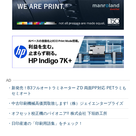
AD
新発売！B3フルオートラミネーター Z’D 両面PP対応 PETラミも
セミオート
中古印刷機械高価買取致します!（株）ジェイエンタープライズ
オフセット校正機のパイオニア!! 株式会社 下垣鉄工所
日印産連の「印刷用語集」をチェック！