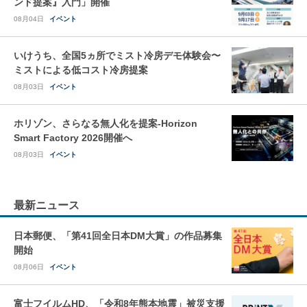
ンド提案』入門」開催
08月04日
イベント
いけうち、全国5ヵ所でミスト冷房デモ体験会〜
ミストによる低コスト冷房提案
08月03日
イベント
ホリゾン、さらなる無人化を提案-Horizon
Smart Factory 2026開催へ
08月03日
イベント
最新ニュース
日本郵便、「第41回全日本DM大賞」の作品募集
開始
08月06日
イベント
富士フイルムHD、「令和8年熊本地震」被災支援