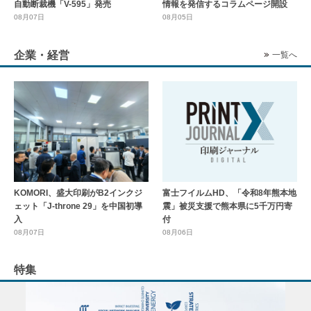
自動断裁機「V-595」発売
情報を発信するコラムページ開設
08月07日
08月05日
企業・経営
一覧へ
KOMORI、盛大印刷がB2インクジ
富士フイルムHD、「令和8年熊本地
ェット「J-throne 29」を中国初導
震」被災支援で熊本県に5千万円寄
入
付
08月07日
08月06日
特集