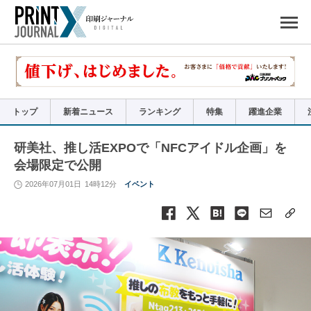
ペ
ー
ジ
の
先
頭
で
す
コ
ン
テ
ン
ツ
エ
リ
ア
トップ
新着ニュース
ランキング
特集
躍進企業
へ
ナ
ビ
ゲ
ー
研美社、推し活EXPOで「NFCアイドル企画」を
シ
ョ
会場限定で公開
ン
へ
2026年07月01日
14時12分
イベント