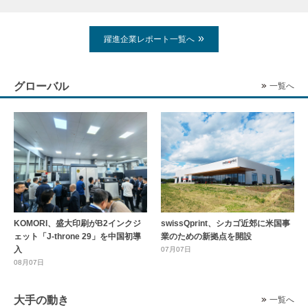
躍進企業レポート一覧へ
グローバル
一覧へ
KOMORI、盛大印刷がB2インクジ
swissQprint、シカゴ近郊に⽶国事
ェット「J-throne 29」を中国初導
業のための新拠点を開設
入
07月07日
08月07日
大手の動き
一覧へ