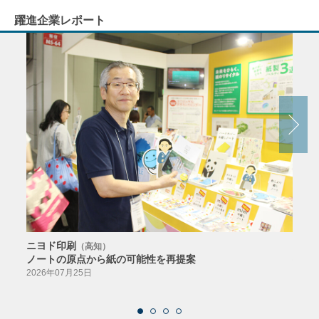
躍進企業レポート
ニヨド印刷
サン
（高知）
ノートの原点から紙の可能性を再提案
特色か
導入
2026年07月25日
2026