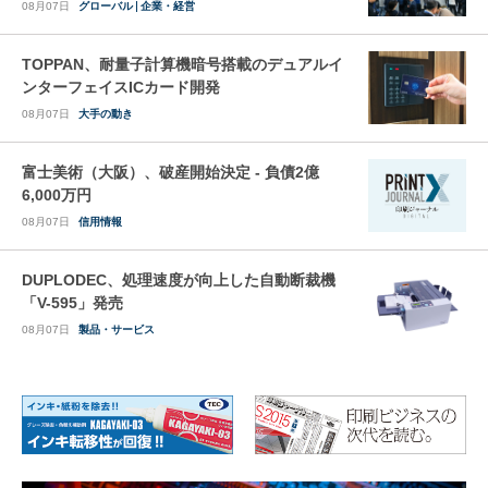
08月07日
グローバル
企業・経営
TOPPAN、耐量子計算機暗号搭載のデュアルイ
ンターフェイスICカード開発
08月07日
大手の動き
富士美術（大阪）、破産開始決定 - 負債2億
6,000万円
08月07日
信用情報
DUPLODEC、処理速度が向上した自動断裁機
「V-595」発売
08月07日
製品・サービス