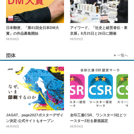
日本郵便、「第41回全日本DM大
アイワード、「社史と経営者伝・東
賞」の作品募集開始
京展」8月25日と26日に開催
08月06日
08月05日
団体
一覧へ
全印工連CSR、ワンスター3社とツ
JAGAT、page2027ポスターデザイ
ースター2社を新規認定
ン決定-公式サイトもオープン
08月04日
08月06日