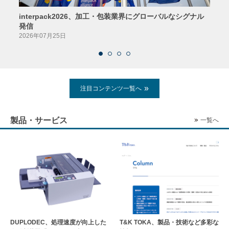
interpack2026、加工・包装業界にグローバルなシグナル
京印
発信
2026
2026年07月25日
注目コンテンツ一覧へ
製品・サービス
一覧へ
DUPLODEC、処理速度が向上した
T&K TOKA、製品・技術など多彩な