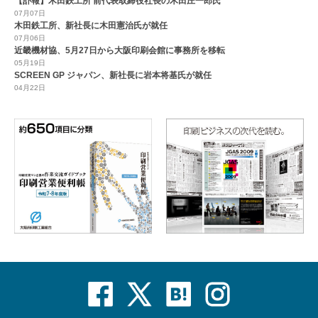
【訃報】木田鉄工所 前代表取締役社長の木田庄一郎氏
07月07日
木田鉄工所、新社長に木田憲治氏が就任
07月06日
近畿機材協、5月27日から大阪印刷会館に事務所を移転
05月19日
SCREEN GP ジャパン、新社長に岩本将基氏が就任
04月22日