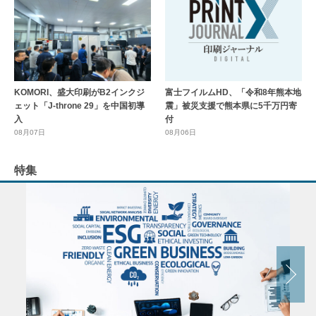
KOMORI、盛大印刷がB2インクジ
富士フイルムHD、「令和8年熊本地
ェット「J-throne 29」を中国初導
震」被災支援で熊本県に5千万円寄
入
付
08月07日
08月06日
特集