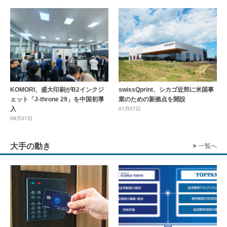
KOMORI、盛大印刷がB2インクジ
swissQprint、シカゴ近郊に⽶国事
ェット「J-throne 29」を中国初導
業のための新拠点を開設
入
07月07日
08月07日
大手の動き
一覧へ