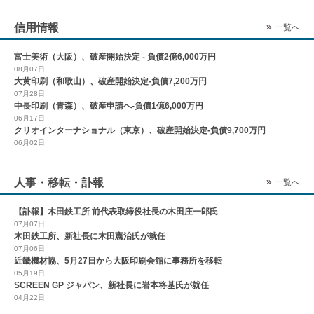
信用情報
一覧へ
富士美術（大阪）、破産開始決定 - 負債2億6,000万円
08月07日
大黄印刷（和歌山）、破産開始決定-負債7,200万円
07月28日
中長印刷（青森）、破産申請へ-負債1億6,000万円
06月17日
クリオインターナショナル（東京）、破産開始決定-負債9,700万円
06月02日
人事・移転・訃報
一覧へ
【訃報】木田鉄工所 前代表取締役社長の木田庄一郎氏
07月07日
木田鉄工所、新社長に木田憲治氏が就任
07月06日
近畿機材協、5月27日から大阪印刷会館に事務所を移転
05月19日
SCREEN GP ジャパン、新社長に岩本将基氏が就任
04月22日