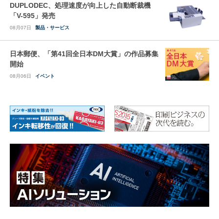
DUPLODEC、処理速度が向上した自動断裁機
「V-595」発売
08月07日
製品・サービス
日本郵便、「第41回全日本DM大賞」の作品募集
開始
08月06日
イベント