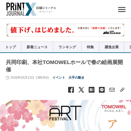
ペ
ー
ジ
の
先
頭
で
す
コ
ン
テ
ン
ツ
エ
リ
ア
トップ
新着ニュース
ランキング
特集
躍進企業
へ
ナ
ビ
ゲ
ー
共同印刷、本社TOMOWELホールで春の絵画展開
シ
ョ
催
ン
へ
2026年03月12日
13時35分
イベント
大手の動き