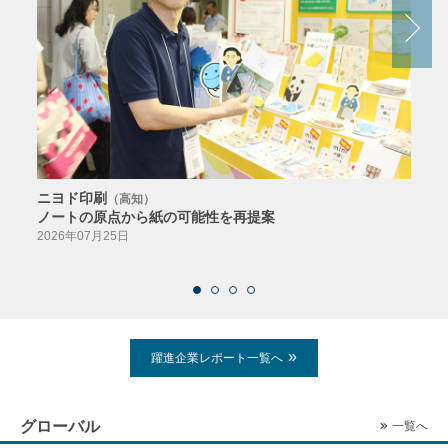
ニヨド印刷
サン
（高知）
ノートの原点から紙の可能性を再提案
特色か
導入
2026年07月25日
2026
躍進企業レポート一覧へ
グローバル
一覧へ