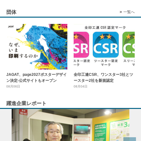
団体
一覧へ
全印工連CSR、ワンスター3社とツ
JAGAT、page2027ポスターデザイ
ースター2社を新規認定
ン決定-公式サイトもオープン
08月04日
08月06日
躍進企業レポート