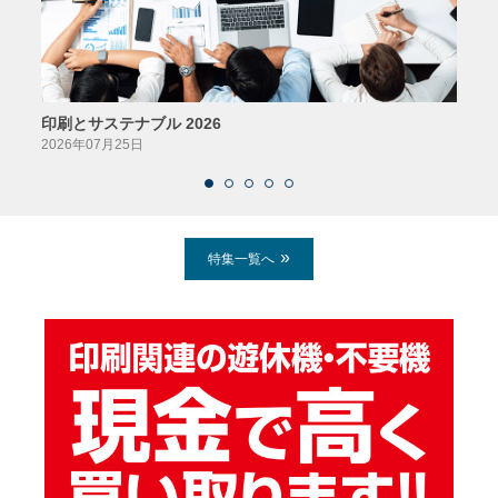
印刷とサステナブル 2026
パッ
2026年07月25日
2026
特集一覧へ