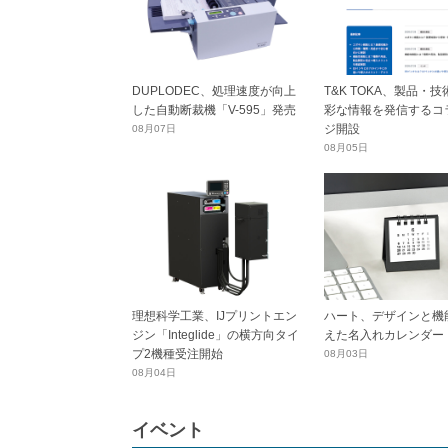
DUPLODEC、処理速度が向上
T&K TOKA、製品・
した自動断裁機「V-595」発売
彩な情報を発信するコ
ジ開設
08月07日
08月05日
理想科学工業、IJプリントエン
ハート、デザインと機
ジン「Integlide」の横方向タイ
えた名入れカレンダー
プ2機種受注開始
08月03日
08月04日
イベント