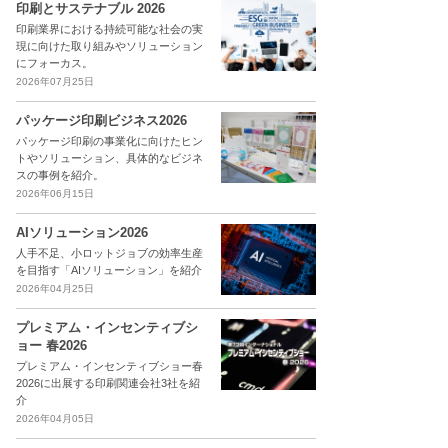
印刷とサステナブル 2026
印刷業界における持続可能な社会の実
現に向けた取り組みやソリューション
にフォーカス。
2026年07月25日
パッケージ印刷ビジネス2026
パッケージ印刷の事業化に向けたヒン
トやソリューション、具体的なビジネ
スの事例を紹介。
2026年06月15日
AIソリューション2026
人手不足、小ロットジョブの効率生産
を目指す「AIソリューション」を紹介
2026年04月25日
プレミアム・インセンティブシ
ョー 春2026
プレミアム・インセンティブショー春
2026に出展する印刷関連会社3社を紹
介
2026年04月05日