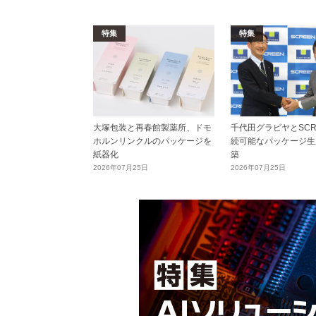
特集
特集
大塚包装と再春館製薬所、ドモ
千代田グラビヤとSCR
ホルンリンクルのパッケージを
続可能なパッケージ生
紙器化
築
2026年07月25日
2026年07月25日