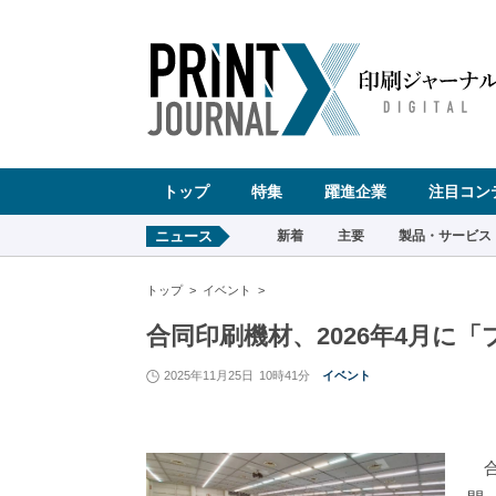
ペ
ー
ジ
の
先
頭
で
す
コ
ン
テ
ン
ツ
エ
リ
ア
へ
トップ
特集
躍進企業
注目コン
ナ
ビ
ゲ
ー
ニュース
新着
主要
製品・サービス
シ
ョ
ン
へ
トップ
イベント
合同印刷機材、2026年4月に
2025年11月25日
10時41分
イベント
合