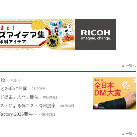
。
一覧へ
開始
08月06日
と26日に開催
08月05日
ンド提案』入門」開催
08月04日
ミストによる低コスト冷房提案
08月03日
ctory 2026開催へ
08月03日
一覧へ