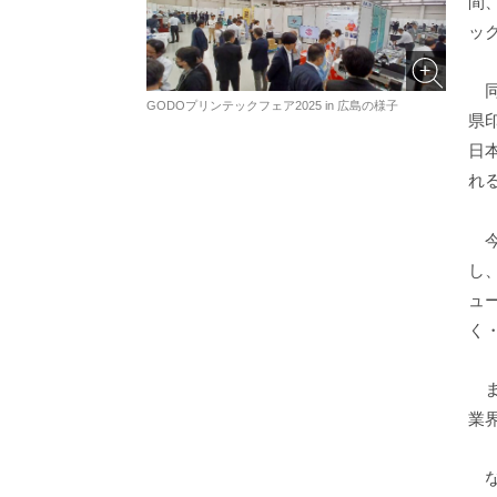
間
ッ
同
GODOプリンテックフェア2025 in 広島の様子
県
日
れ
今
し
ュ
く
ま
業
な