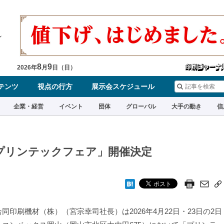
8
9
2026
年
月
日（
日
）
テンツ
視点の行方
展示会スケジュール
企業・経営
イベント
団体
グローバル
大手の動き
信
「プリンテックフェア」開催決定
同印刷機材（株）（宮宗幸司社長）は2026年4月22日・23日の2日