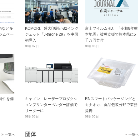
技術など多
KOMORI、盛大印刷がB2インク
富士フイルムHD、「令和8年熊
ラムペー
ジェット「J-throne 29」を中国
本地震」被災支援で熊本県に5
初導入
千万円寄付
08月07日
08月06日
能性を備
キヤノン、レーザープロダクシ
RNスマートパッケージングと
ョンプリンターベンダー評価で
カナオカ、食品包装分野で業務
リーダーに
提携
08月06日
08月05日
団体
一覧へ
一覧へ