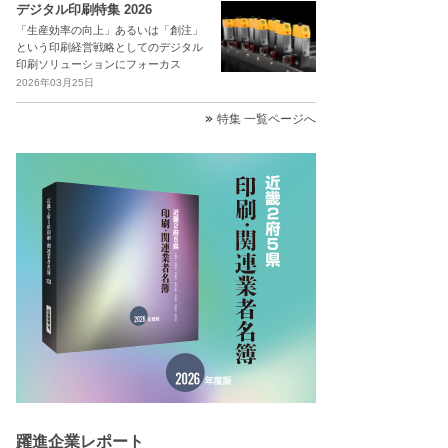
デジタル印刷特集 2026
「生産効率の向上」あるいは「創注」
という印刷経営戦略としてのデジタル
印刷ソリューションにフォーカス
2026年03月25日
特集 一覧ページへ
躍進企業レポート