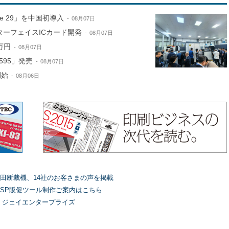
ne 29」を中国初導入
08月07日
ターフェイスICカード開発
08月07日
万円
08月07日
595」発売
08月07日
開始
08月06日
田断裁機、14社のお客さまの声を掲載
SP販促ツール制作ご案内はこちら
）ジェイエンタープライズ