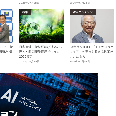
2026年07月25日
2026年07月25日
特集
注目コンテンツ
EEN、持
日印産連、持続可能な社会の実
23年目を迎えた「モトヤコラボ
産体制構
現へ〜印刷産業環境ビジョン
フェア」〜期待を超える提案が
2050策定
ここにある
2026年07月25日
2026年07月03日