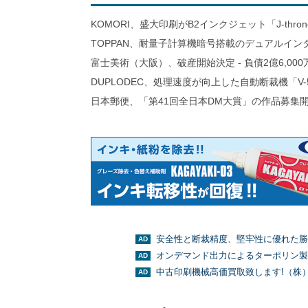
KOMORI、盛大印刷がB2インクジェット「J-thro
TOPPAN、耐量子計算機暗号搭載のデュアルイン
富士美術（大阪）、破産開始決定 - 負債2億6,000
DUPLODEC、処理速度が向上した自動断裁機「V-
日本郵便、「第41回全日本DM大賞」の作品募集
安全性と断裁精度、堅牢性に優れた勝
オンデマンド出力によるターポリン製
中古印刷機械高価買取致します!（株