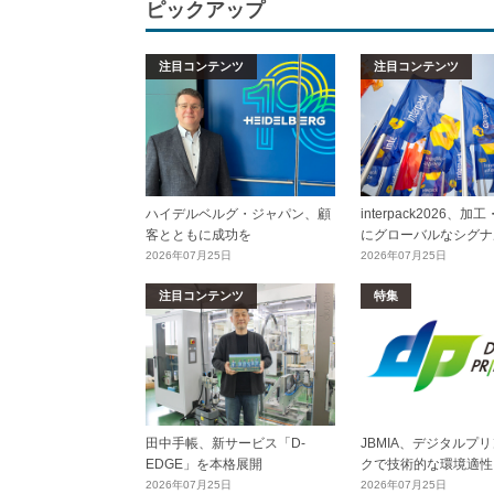
ピックアップ
注目コンテンツ
注目コンテンツ
ハイデルベルグ・ジャパン、顧
interpack2026、
客とともに成功を
にグローバルなシグナ
2026年07月25日
2026年07月25日
注目コンテンツ
特集
田中手帳、新サービス「D-
JBMIA、デジタルプ
EDGE」を本格展開
クで技術的な環境適性
2026年07月25日
2026年07月25日