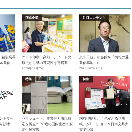
躍進企業
注目コンテンツ
加工・包装業界
ニヨド印刷（高知）、ノートの
京印工組、新会館を「情報の受
ル発信
原点から紙の可能性を再提案
発信基地」に
2026年07月25日
2026年07月25日
特集
特集
リントマー
パラシュート、作業性と環境対
国府印刷社、「色変わるメモ
を訴求
応を両立〜PO糊の国内生産で安
帳」がP・Iショー＆日本文具大
定供給実現
賞で受賞