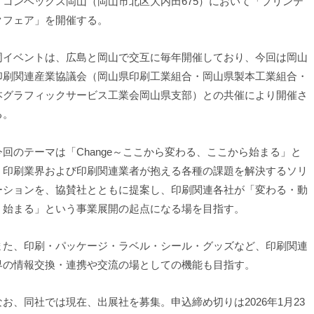
、コンベックス岡山（岡山市北区大内田675）において「プリンテ
クフェア」を開催する。
イベントは、広島と岡山で交互に毎年開催しており、今回は岡山
印刷関連産業協議会（岡山県印刷工業組合・岡山県製本工業組合・
本グラフィックサービス工業会岡山県支部）との共催により開催さ
る。
回のテーマは「Change～ここから変わる、ここから始まる」と
、印刷業界および印刷関連業者が抱える各種の課題を解決するソリ
ーションを、協賛社とともに提案し、印刷関連各社が「変わる・動
・始まる」という事業展開の起点になる場を目指す。
た、印刷・パッケージ・ラベル・シール・グッズなど、印刷関連
界の情報交換・連携や交流の場としての機能も目指す。
お、同社では現在、出展社を募集。申込締め切りは2026年1月23