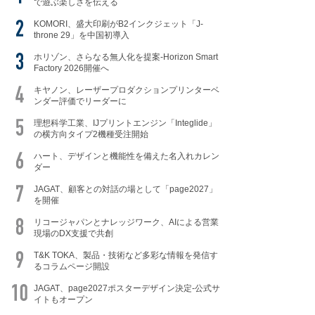
で遊ぶ楽しさを伝える
KOMORI、盛大印刷がB2インクジェット「J-
throne 29」を中国初導入
ホリゾン、さらなる無人化を提案-Horizon Smart
Factory 2026開催へ
キヤノン、レーザープロダクションプリンターベ
ンダー評価でリーダーに
理想科学工業、IJプリントエンジン「Integlide」
の横方向タイプ2機種受注開始
ハート、デザインと機能性を備えた名入れカレン
ダー
JAGAT、顧客との対話の場として「page2027」
を開催
リコージャパンとナレッジワーク、AIによる営業
現場のDX支援で共創
T&K TOKA、製品・技術など多彩な情報を発信す
るコラムページ開設
JAGAT、page2027ポスターデザイン決定-公式サ
イトもオープン