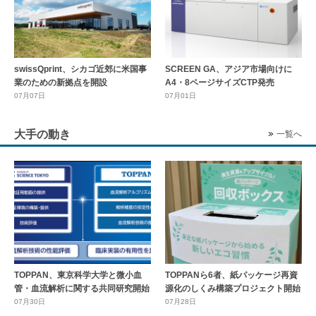
swissQprint、シカゴ近郊に⽶国事
SCREEN GA、アジア市場向けに
業のための新拠点を開設
A4・8ページサイズCTP発売
07月07日
07月01日
大手の動き
一覧へ
TOPPAN、東京科学大学と微小血
TOPPANら6者、紙パッケージ再資
管・血流解析に関する共同研究開始
源化のしくみ構築プロジェクト開始
07月30日
07月28日