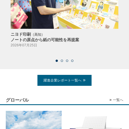
ニヨド印刷
サン
（高知）
ノートの原点から紙の可能性を再提案
特色か
導入
2026年07月25日
2026
躍進企業レポート一覧へ
グローバル
一覧へ