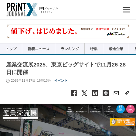
ペ
ー
ジ
の
先
頭
で
す
コ
ン
テ
ン
ツ
エ
リ
ア
トップ
新着ニュース
ランキング
特集
躍進企業
へ
ナ
ビ
ゲ
ー
産業交流展2025、東京ビッグサイトで11月26-28
シ
ョ
日に開催
ン
へ
2025年11月17日
16時13分
イベント