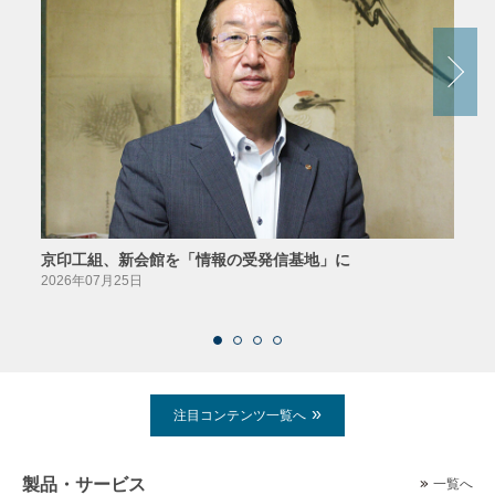
京印工組、新会館を「情報の受発信基地」に
田中
2026年07月25日
2026
注目コンテンツ一覧へ
製品・サービス
一覧へ