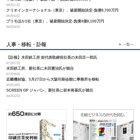
06月17日
クリオインターナショナル（東京）、破産開始決定-負債9,700万円
06月02日
プリモほか1社（東京）、破産開始決定-負債4億8,100万円
06月02日
人事・移転・訃報
一覧へ
【訃報】木田鉄工所 前代表取締役社長の木田庄一郎氏
07月07日
木田鉄工所、新社長に木田憲治氏が就任
07月06日
近畿機材協、5月27日から大阪印刷会館に事務所を移転
05月19日
SCREEN GP ジャパン、新社長に岩本将基氏が就任
04月22日