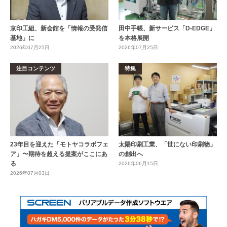
京印工組、新会館を「情報の受発信
田中手帳、新サービス「D-EDGE」
基地」に
を本格展開
2026年07月25日
2026年07月25日
注目コンテンツ
特集
23年目を迎えた「モトヤコラボフェ
太陽印刷工業、「世にない印刷物」
ア」〜期待を超える提案がここにあ
の創出へ
る
2026年06月15日
2026年07月03日