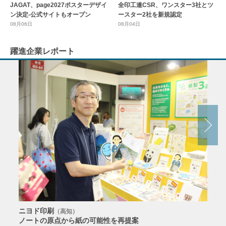
全印工連CSR、ワンスター3社とツ
JAGAT、page2027ポスターデザイ
ースター2社を新規認定
ン決定-公式サイトもオープン
08月04日
08月06日
躍進企業レポート
ニヨド印刷
サン
（高知）
ノートの原点から紙の可能性を再提案
特色か