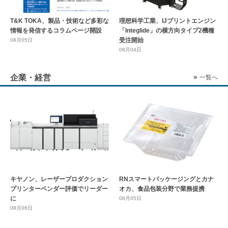
T&K TOKA、製品・技術など多彩な
理想科学工業、IJプリントエンジン
情報を発信するコラムページ開設
「Integlide」の横方向タイプ2機種
受注開始
08月05日
08月04日
企業・経営
一覧へ
キヤノン、レーザープロダクション
RNスマートパッケージングとカナ
プリンターベンダー評価でリーダー
オカ、食品包装分野で業務提携
に
08月05日
08月06日