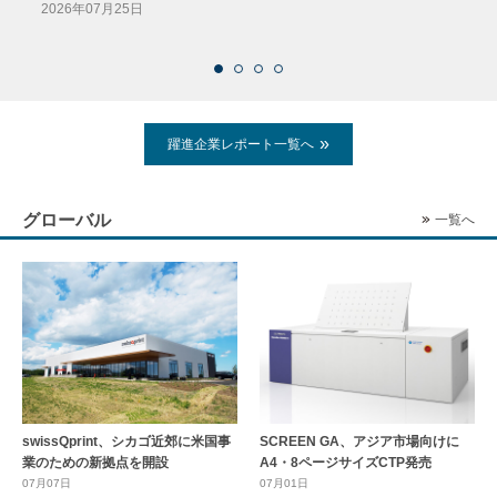
導入
2026年07月25日
2026
躍進企業レポート一覧へ
グローバル
一覧へ
swissQprint、シカゴ近郊に⽶国事
SCREEN GA、アジア市場向けに
業のための新拠点を開設
A4・8ページサイズCTP発売
07月07日
07月01日