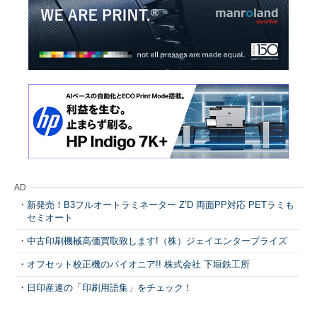
AD
新発売！B3フルオートラミネーター Z’D 両面PP対応 PETラミも
セミオート
中古印刷機械高価買取致します!（株）ジェイエンタープライズ
オフセット校正機のパイオニア!! 株式会社 下垣鉄工所
日印産連の「印刷用語集」をチェック！