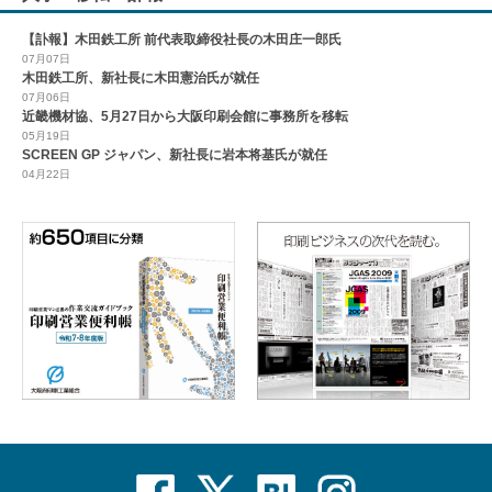
【訃報】木田鉄工所 前代表取締役社長の木田庄一郎氏
07月07日
木田鉄工所、新社長に木田憲治氏が就任
07月06日
近畿機材協、5月27日から大阪印刷会館に事務所を移転
05月19日
SCREEN GP ジャパン、新社長に岩本将基氏が就任
04月22日