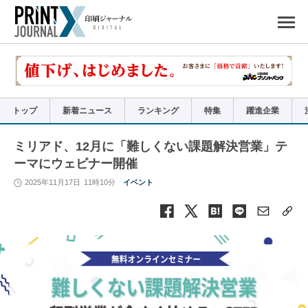
ペ
ー
ジ
の
先
頭
で
す
コ
ン
テ
ン
ツ
エ
リ
ア
トップ
新着ニュース
ランキング
特集
躍進企業
へ
ナ
ビ
ゲ
ー
ミリアド、12月に「難しくない課題解決営業」テ
シ
ョ
ーマにウェビナー開催
ン
へ
2025年11月17日
11時10分
イベント