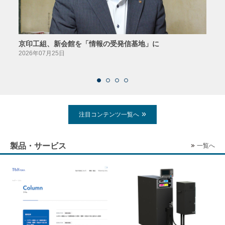
京印工組、新会館を「情報の受発信基地」に
田中
2026年07月25日
2026
注目コンテンツ一覧へ
製品・サービス
一覧へ