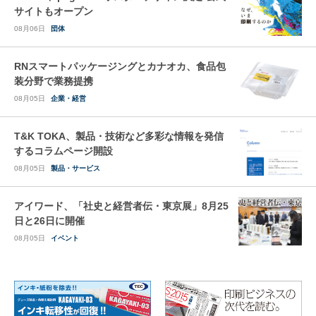
サイトもオープン
08月06日
団体
RNスマートパッケージングとカナオカ、食品包
装分野で業務提携
08月05日
企業・経営
T&K TOKA、製品・技術など多彩な情報を発信
するコラムページ開設
08月05日
製品・サービス
アイワード、「社史と経営者伝・東京展」8月25
日と26日に開催
08月05日
イベント