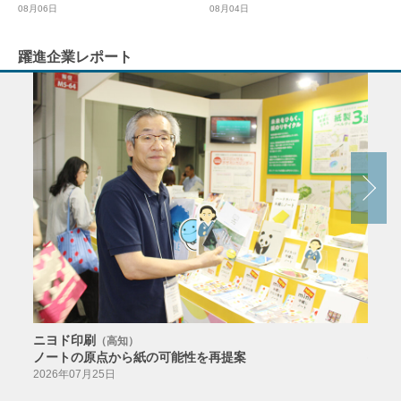
08月04日
08月06日
躍進企業レポート
ニヨド印刷
サン
（高知）
ノートの原点から紙の可能性を再提案
特色か
導入
2026年07月25日
2026