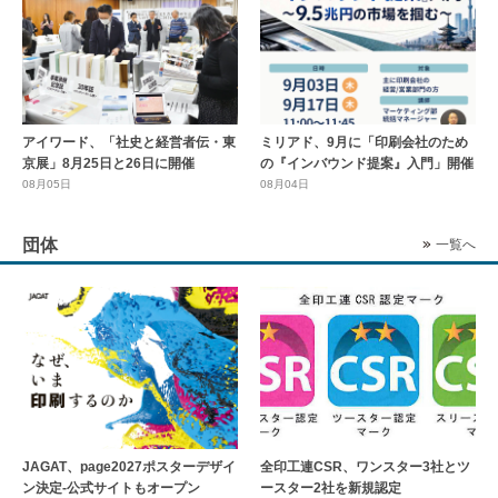
アイワード、「社史と経営者伝・東
ミリアド、9月に「印刷会社のため
京展」8月25日と26日に開催
の『インバウンド提案』入門」開催
08月05日
08月04日
団体
一覧へ
全印工連CSR、ワンスター3社とツ
JAGAT、page2027ポスターデザイ
ースター2社を新規認定
ン決定-公式サイトもオープン