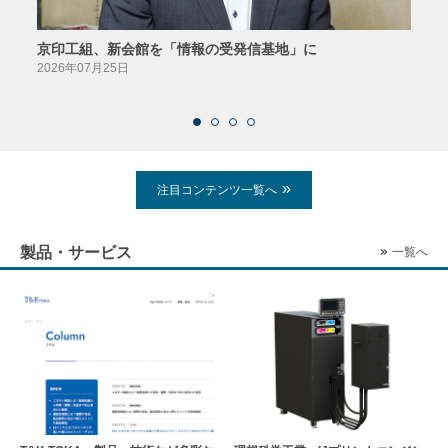
京印工組、新会館を「情報の受発信基地」に
田中
2026年07月25日
2026
注目コンテンツ一覧へ
製品・サービス
一覧へ