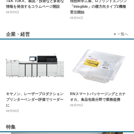
T&K TOKA、製品・技術など多彩な
理想科学工業、IJプリントエンジン
情報を発信するコラムページ開設
「Integlide」の横方向タイプ2機種
受注開始
08月05日
08月04日
企業・経営
一覧へ
キヤノン、レーザープロダクション
RNスマートパッケージングとカナ
プリンターベンダー評価でリーダー
オカ、食品包装分野で業務提携
に
08月05日
08月06日
特集