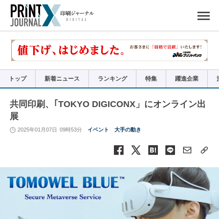
ペ
ー
ジ
の
先
頭
で
す
コ
ン
テ
ン
ツ
エ
リ
ア
トップ
新着ニュース
ランキング
特集
躍進企業
へ
ナ
ビ
ゲ
ー
共同印刷、｢TOKYO DIGICONX」にオンライン出
シ
ョ
展
ン
へ
2025年01月07日
09時53分
イベント
大手の動き