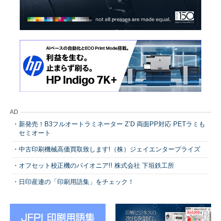
AD
新発売！B3フルオートラミネーター Z’D 両面PP対応 PETラミも
セミオート
中古印刷機械高価買取致します!（株）ジェイエンタープライズ
オフセット校正機のパイオニア!! 株式会社 下垣鉄工所
日印産連の「印刷用語集」をチェック！