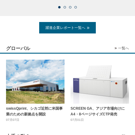
躍進企業レポート一覧へ
グローバル
一覧へ
swissQprint、シカゴ近郊に⽶国事
SCREEN GA、アジア市場向けに
業のための新拠点を開設
A4・8ページサイズCTP発売
07月07日
07月01日