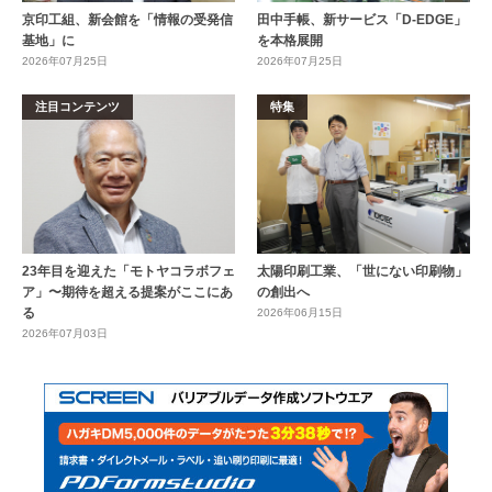
京印工組、新会館を「情報の受発信
田中手帳、新サービス「D-EDGE」
基地」に
を本格展開
2026年07月25日
2026年07月25日
注目コンテンツ
特集
23年目を迎えた「モトヤコラボフェ
太陽印刷工業、「世にない印刷物」
ア」〜期待を超える提案がここにあ
の創出へ
る
2026年06月15日
2026年07月03日