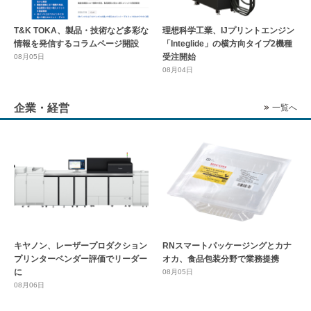
T&K TOKA、製品・技術など多彩な
理想科学工業、IJプリントエンジン
情報を発信するコラムページ開設
「Integlide」の横方向タイプ2機種
受注開始
08月05日
08月04日
企業・経営
一覧へ
キヤノン、レーザープロダクション
RNスマートパッケージングとカナ
プリンターベンダー評価でリーダー
オカ、食品包装分野で業務提携
に
08月05日
08月06日