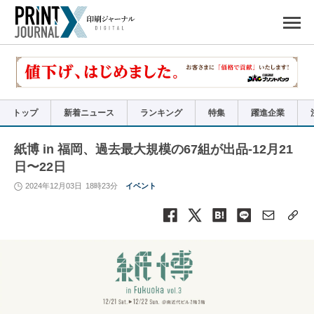
ペ
ー
ジ
の
先
頭
で
す
コ
ン
テ
ン
ツ
エ
リ
ア
トップ
新着ニュース
ランキング
特集
躍進企業
へ
ナ
ビ
ゲ
ー
紙博 in 福岡、過去最大規模の67組が出品-12月21
シ
ョ
日〜22日
ン
へ
2024年12月03日
18時23分
イベント