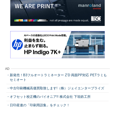
AD
新発売！B3フルオートラミネーター Z’D 両面PP対応 PETラミも
セミオート
中古印刷機械高価買取致します!（株）ジェイエンタープライズ
オフセット校正機のパイオニア!! 株式会社 下垣鉄工所
日印産連の「印刷用語集」をチェック！