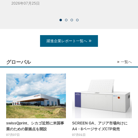
導入
2026年07月25日
2026
躍進企業レポート一覧へ
グローバル
一覧へ
swissQprint、シカゴ近郊に⽶国事
SCREEN GA、アジア市場向けに
業のための新拠点を開設
A4・8ページサイズCTP発売
07月07日
07月01日