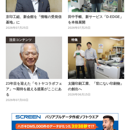
京印工組、新会館を「情報の受発信
田中手帳、新サービス「D-EDGE」
基地」に
を本格展開
2026年07月25日
2026年07月25日
注目コンテンツ
特集
23年目を迎えた「モトヤコラボフェ
太陽印刷工業、「世にない印刷物」
ア」〜期待を超える提案がここにあ
の創出へ
る
2026年06月15日
2026年07月03日