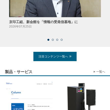
京印工組、新会館を「情報の受発信基地」に
田中
2026年07月25日
2026
注目コンテンツ一覧へ
製品・サービス
一覧へ