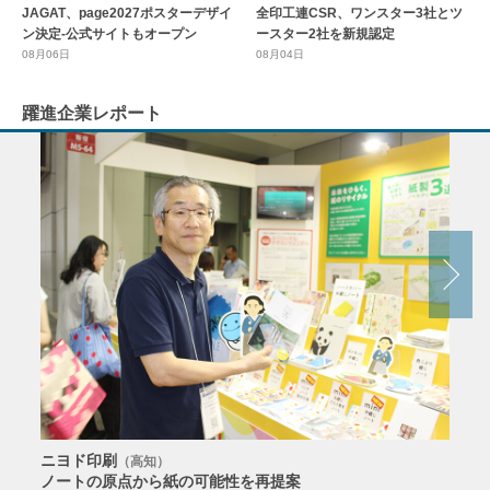
全印工連CSR、ワンスター3社とツ
JAGAT、page2027ポスターデザイ
ースター2社を新規認定
ン決定-公式サイトもオープン
08月04日
08月06日
躍進企業レポート
ニヨド印刷
サン
（高知）
ノートの原点から紙の可能性を再提案
特色か