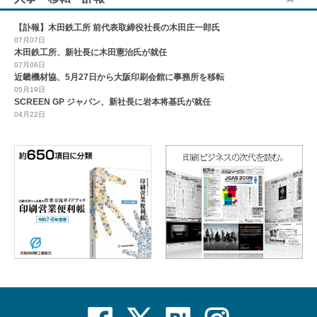
【訃報】木田鉄工所 前代表取締役社長の木田庄一郎氏
07月07日
木田鉄工所、新社長に木田憲治氏が就任
07月06日
近畿機材協、5月27日から大阪印刷会館に事務所を移転
05月19日
SCREEN GP ジャパン、新社長に岩本将基氏が就任
04月22日