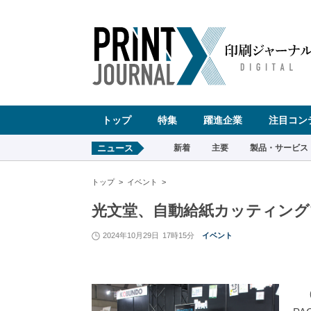
ペ
ー
ジ
の
先
頭
で
す
コ
ン
テ
ン
ツ
エ
リ
ア
へ
トップ
特集
躍進企業
注目コン
ナ
ビ
ゲ
ー
ニュース
新着
主要
製品・サービス
シ
ョ
ン
へ
トップ
イベント
光文堂、自動給紙カッティン
2024年10月29日
17時15分
イベント
（