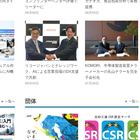
横方向タイ
ョンプリンターベンダー評価で
カナオカ、食品包装分野で業務
リーダーに
提携
08月06日
08月05日
ュアル作
リコージャパンとナレッジワー
KOMORI、半導体製造装置チラ
にAI機
ク、AIによる営業現場のDX支援
ーメーカーの丸山チラーを完全
で共創
子会社化
08月05日
07月30日
団体
一覧へ
一覧へ