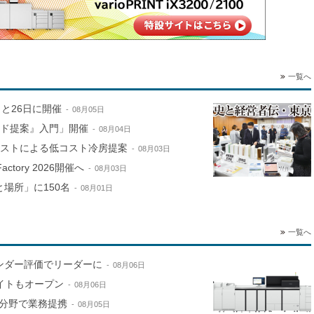
一覧へ
と26日に開催
08月05日
ンド提案』入門」開催
08月04日
ミストによる低コスト冷房提案
08月03日
ctory 2026開催へ
08月03日
場所」に150名
08月01日
一覧へ
ンダー評価でリーダーに
08月06日
サイトもオープン
08月06日
分野で業務提携
08月05日