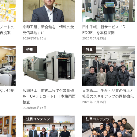
ノートの
京印工組、新会館を「情報の受
田中手帳、新サービス「D-
再提案
発信基地」に
EDGE」を本格展開
2026年07月25日
2026年07月25日
特集
特集
ない印刷
広瀬鉄工、前後工程で付加価値
日本紙工、生産・品質の向上と
を［UVラミコート］［本格両面
社員のスキルアップの両軸強化
検査］
2026年06月15日
2026年06月15日
注目コンテンツ
注目コンテンツ