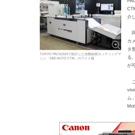
PA
C
介
同
カ
タ形
TOKYO PACK2024で紹介した自動給紙カッティングマ
る
シン「KBD AUTO CTM」のワイド版
が
こ
vi
ム
Mo