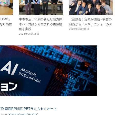
XPO」
中本本店、印刷の新たな魅力探
［座談会］近畿が団結 - 叡智の
な可能性
求へ〜対話から生まれる価値協
台所から「未来」にフォーカス
創を実践
2026年06月05日
2026年06月15日
’D 両面PP対応 PETラミもセミオート
）ジェイエンタープライズ