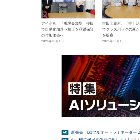
アイ企画、「現場参加型」検版
吉田印刷所、「推し活E
で自動化加速〜校正を品質保証
でグラスパックの新た
の付加価値へ
を提案
2026年06月15日
2026年06月15日
新発売！B3フルオートラミネーター Z
中古印刷機械高価買取致します!（株