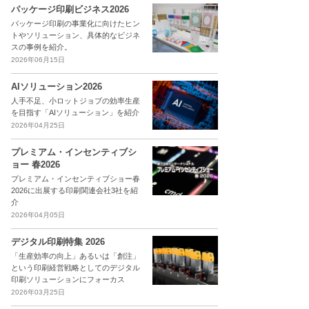
パッケージ印刷ビジネス2026
パッケージ印刷の事業化に向けたヒン
トやソリューション、具体的なビジネ
スの事例を紹介。
2026年06月15日
AIソリューション2026
人手不足、小ロットジョブの効率生産
を目指す「AIソリューション」を紹介
2026年04月25日
プレミアム・インセンティブシ
ョー 春2026
プレミアム・インセンティブショー春
2026に出展する印刷関連会社3社を紹
介
2026年04月05日
デジタル印刷特集 2026
「生産効率の向上」あるいは「創注」
という印刷経営戦略としてのデジタル
印刷ソリューションにフォーカス
2026年03月25日