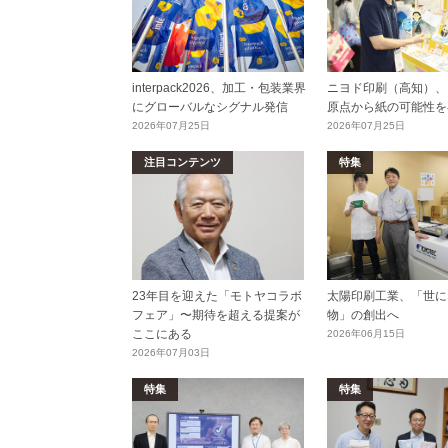
interpack2026、加工・包装業界
ニヨド印刷（高知）、
にグローバルなシグナル発信
原点から紙の可能性を
2026年07月25日
2026年07月25日
注目コンテンツ
特集
23年目を迎えた「モトヤコラボ
太陽印刷工業、「世に
フェア」〜期待を超える提案が
物」の創出へ
ここにある
2026年06月15日
2026年07月03日
特集
特集