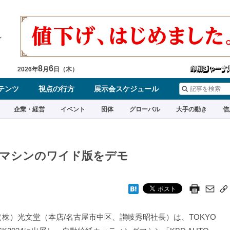
8
6
2026
年
月
日（
木
）
テンツ
視点の行方
展示会スケジュール
企業・経営
イベント
団体
グローバル
大手の動き
信
グマシンのワイド版をデモ
株）光文堂（本店/名古屋市中区、讃岐秀昭社長）は、TOKYO