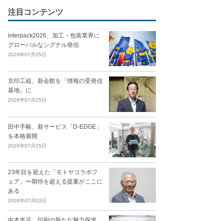
注目コンテンツ
interpack2026、加工・包装業界に
グローバルなシグナル発信
2026年07月25日
京印工組、新会館を「情報の受発信
基地」に
2026年07月25日
田中手帳、新サービス「D-EDGE」
を本格展開
2026年07月25日
23年目を迎えた「モトヤコラボフ
ェア」〜期待を超える提案がここに
ある
2026年07月03日
中本本店、印刷の新たな魅力探求