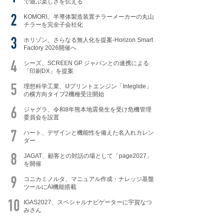
で遊ぶ楽しさを伝える
KOMORI、半導体製造装置チラーメーカーの丸山
チラーを完全子会社化
ホリゾン、さらなる無人化を提案-Horizon Smart
Factory 2026開催へ
シーズ、SCREEN GP ジャパンとの連携による
「印刷DX」を提案
理想科学工業、IJプリントエンジン「Integlide」
の横方向タイプ2機種受注開始
ジャグラ、令和8年熊本地震発生を受け危機管理
委員会を設置
ハート、デザインと機能性を備えた名入れカレン
ダー
JAGAT、顧客との対話の場として「page2027」
を開催
コニカミノルタ、マニュアル作成・ナレッジ基盤
ツールにAI機能搭載
IGAS2027、スペシャルナビゲーターに宇賀なつ
みさん