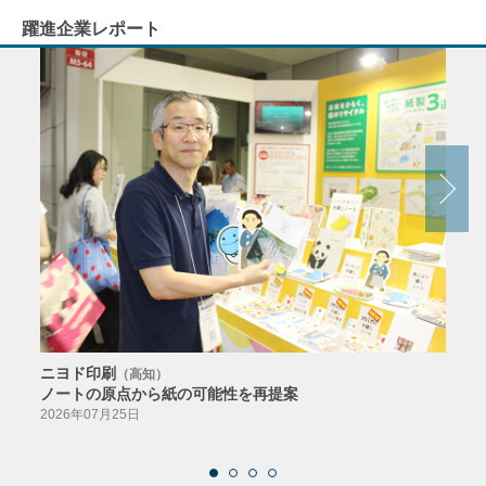
躍進企業レポート
ニヨド印刷
サン
（高知）
ノートの原点から紙の可能性を再提案
特色か
導入
2026年07月25日
2026