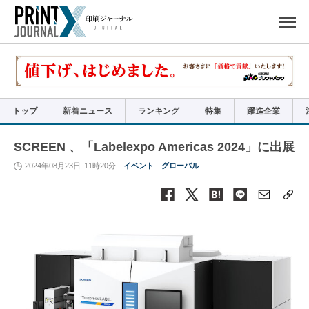
ペ
ー
ジ
の
先
頭
で
す
コ
ン
テ
ン
ツ
エ
リ
ア
トップ
新着ニュース
ランキング
特集
躍進企業
へ
ナ
ビ
ゲ
ー
SCREEN 、「Labelexpo Americas 2024」に出展
シ
ョ
ン
2024年08月23日
11時20分
イベント
グローバル
へ