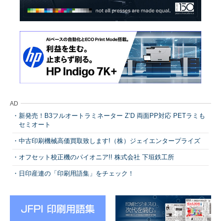
AD
新発売！B3フルオートラミネーター Z’D 両面PP対応 PETラミも
セミオート
中古印刷機械高価買取致します!（株）ジェイエンタープライズ
オフセット校正機のパイオニア!! 株式会社 下垣鉄工所
日印産連の「印刷用語集」をチェック！