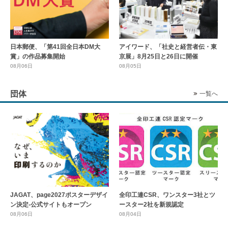
日本郵便、「第41回全日本DM大
アイワード、「社史と経営者伝・東
賞」の作品募集開始
京展」8月25日と26日に開催
08月06日
08月05日
団体
一覧へ
全印工連CSR、ワンスター3社とツ
JAGAT、page2027ポスターデザイ
ースター2社を新規認定
ン決定-公式サイトもオープン
08月04日
08月06日