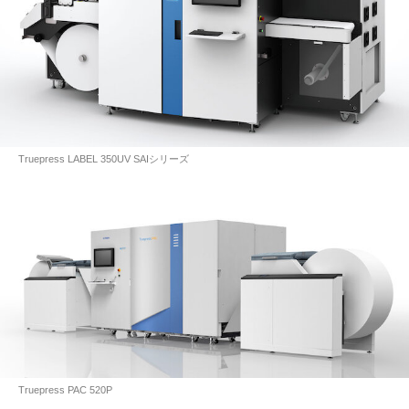
Truepress LABEL 350UV SAIシリーズ
Truepress PAC 520P