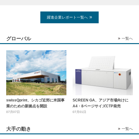
躍進企業レポート一覧へ
グローバル
一覧へ
swissQprint、シカゴ近郊に⽶国事
SCREEN GA、アジア市場向けに
業のための新拠点を開設
A4・8ページサイズCTP発売
07月07日
07月01日
大手の動き
一覧へ