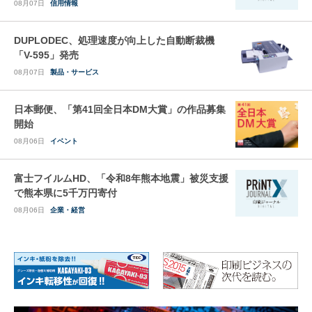
08月07日
信用情報
DUPLODEC、処理速度が向上した自動断裁機
「V-595」発売
08月07日
製品・サービス
日本郵便、「第41回全日本DM大賞」の作品募集
開始
08月06日
イベント
富士フイルムHD、「令和8年熊本地震」被災支援
で熊本県に5千万円寄付
08月06日
企業・経営