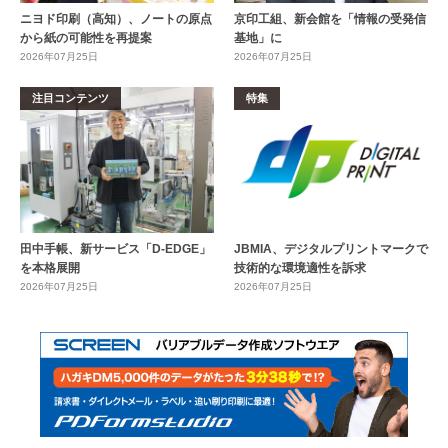
ニヨド印刷（高知）、ノートの原点
京印工組、新会館を「情報の受発信
から紙の可能性を再提案
基地」に
2026年07月25日
2026年07月25日
注目コンテンツ
特集
田中手帳、新サービス「D-EDGE」
JBMIA、デジタルプリントマークで
を本格展開
技術的な環境適性を訴求
2026年07月25日
2026年07月25日