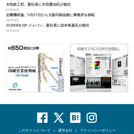
木田鉄工所、新社長に木田憲治氏が就任
07月06日
近畿機材協、5月27日から大阪印刷会館に事務所を移転
05月19日
SCREEN GP ジャパン、新社長に岩本将基氏が就任
04月22日
このサイトについて
運営会社
プライバシーポリシー