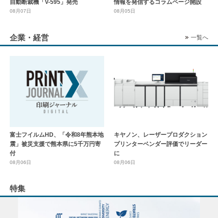
自動断裁機「V-595」発売
情報を発信するコラムページ開設
08月07日
08月05日
企業・経営
一覧へ
富士フイルムHD、「令和8年熊本地
キヤノン、レーザープロダクション
震」被災支援で熊本県に5千万円寄
プリンターベンダー評価でリーダー
付
に
08月06日
08月06日
特集