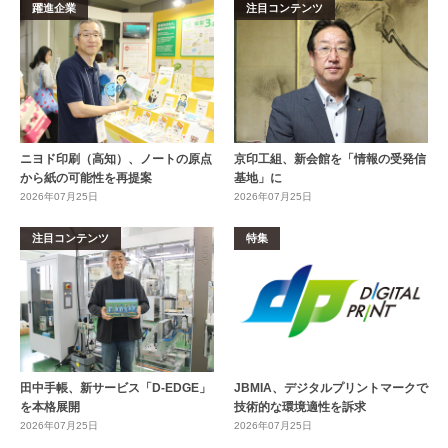
躍進企業
注目コンテンツ
ニヨド印刷（高知）、ノートの原点
京印工組、新会館を「情報の受発信
から紙の可能性を再提案
基地」に
2026年07月25日
2026年07月25日
注目コンテンツ
特集
田中手帳、新サービス「D-EDGE」
JBMIA、デジタルプリントマークで
を本格展開
技術的な環境適性を訴求
2026年07月25日
2026年07月25日