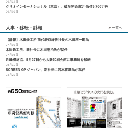
06月17日
クリオインターナショナル（東京）、破産開始決定-負債9,700万円
06月02日
人事・移転・訃報
一覧へ
【訃報】木田鉄工所 前代表取締役社長の木田庄一郎氏
07月07日
木田鉄工所、新社長に木田憲治氏が就任
07月06日
近畿機材協、5月27日から大阪印刷会館に事務所を移転
05月19日
SCREEN GP ジャパン、新社長に岩本将基氏が就任
04月22日