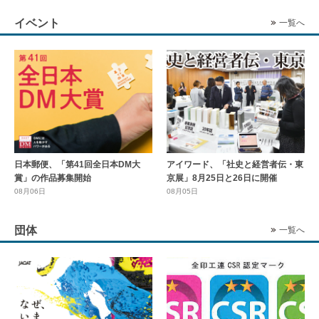
イベント
一覧へ
日本郵便、「第41回全日本DM大
アイワード、「社史と経営者伝・東
賞」の作品募集開始
京展」8月25日と26日に開催
08月06日
08月05日
団体
一覧へ