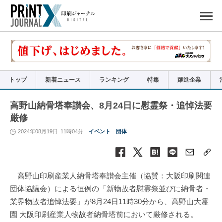
ペ
ー
ジ
の
先
頭
で
す
コ
ン
テ
ン
ツ
エ
リ
ア
トップ
新着ニュース
ランキング
特集
躍進企業
へ
ナ
ビ
ゲ
ー
高野山納骨塔奉讃会、8月24日に慰霊祭・追悼法要
シ
ョ
厳修
ン
へ
2024年08月19日
11時04分
イベント
団体
高野山印刷産業人納骨塔奉讃会主催（協賛：大阪印刷関連
団体協議会）による恒例の「新物故者慰霊祭並びに納骨者・
業界物故者追悼法要」が8月24日11時30分から、高野山大霊
園 大阪印刷産業人物故者納骨塔前において厳修される。