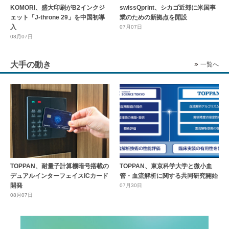
KOMORI、盛大印刷がB2インクジ
swissQprint、シカゴ近郊に⽶国事
ェット「J-throne 29」を中国初導
業のための新拠点を開設
入
07月07日
08月07日
大手の動き
一覧へ
TOPPAN、耐量子計算機暗号搭載の
TOPPAN、東京科学大学と微小血
デュアルインターフェイスICカード
管・血流解析に関する共同研究開始
開発
07月30日
08月07日