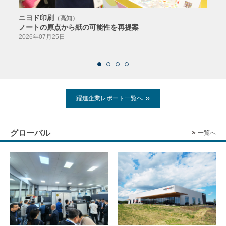
ニヨド印刷
サン
（高知）
ノートの原点から紙の可能性を再提案
特色か
導入
2026年07月25日
2026
躍進企業レポート一覧へ
グローバル
一覧へ