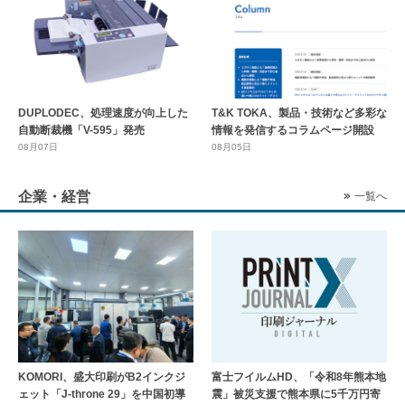
DUPLODEC、処理速度が向上した
T&K TOKA、製品・技術など多彩な
自動断裁機「V-595」発売
情報を発信するコラムページ開設
08月07日
08月05日
企業・経営
一覧へ
KOMORI、盛大印刷がB2インクジ
富士フイルムHD、「令和8年熊本地
ェット「J-throne 29」を中国初導
震」被災支援で熊本県に5千万円寄