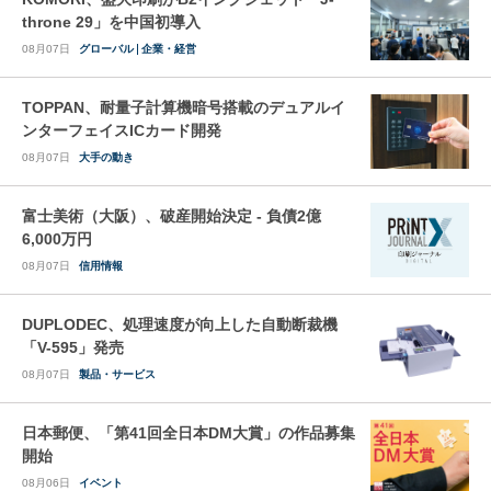
throne 29」を中国初導入
08月07日
グローバル
企業・経営
TOPPAN、耐量子計算機暗号搭載のデュアルイ
ンターフェイスICカード開発
08月07日
大手の動き
富士美術（大阪）、破産開始決定 - 負債2億
6,000万円
08月07日
信用情報
DUPLODEC、処理速度が向上した自動断裁機
「V-595」発売
08月07日
製品・サービス
日本郵便、「第41回全日本DM大賞」の作品募集
開始
08月06日
イベント