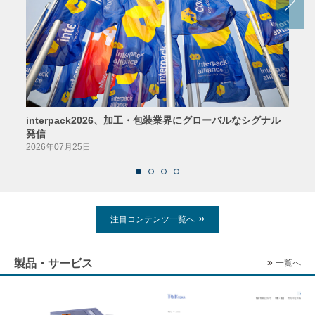
interpack2026、加工・包装業界にグローバルなシグナル
京印
発信
2026
2026年07月25日
注目コンテンツ一覧へ
製品・サービス
一覧へ