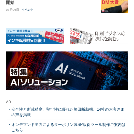
開始
08月06日
イベント
AD
安全性と断裁精度、堅牢性に優れた勝田断裁機、14社のお客さま
の声を掲載
オンデマンド出力によるターポリン製SP販促ツール制作ご案内は
こちら