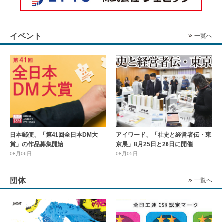
イベント
一覧へ
日本郵便、「第41回全日本DM大
アイワード、「社史と経営者伝・東
賞」の作品募集開始
京展」8月25日と26日に開催
08月06日
08月05日
団体
一覧へ