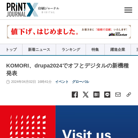
ペ
ー
ジ
の
先
頭
で
す
コ
ン
テ
ン
ツ
エ
リ
ア
トップ
新着ニュース
ランキング
特集
躍進企業
へ
ナ
ビ
ゲ
ー
KOMORI、drupa2024でオフとデジタルの新機種
シ
ョ
発表
ン
へ
2024年04月02日
16時41分
イベント
グローバル