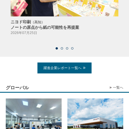
ニヨド印刷
サン
（高知）
ノートの原点から紙の可能性を再提案
特色か
導入
2026年07月25日
2026
躍進企業レポート一覧へ
グローバル
一覧へ