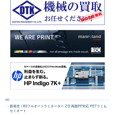
AD
新発売！B3フルオートラミネーター Z’D 両面PP対応 PETラミも
セミオート