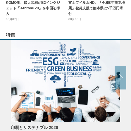
KOMORI、盛大印刷がB2インクジ
富士フイルムHD、「令和8年熊本地
ェット「J-throne 29」を中国初導
震」被災支援で熊本県に5千万円寄
入
付
08月07日
08月06日
特集
印刷とサステナブル 2026
パッ