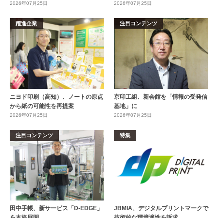
2026年07月25日
2026年07月25日
躍進企業
注目コンテンツ
ニヨド印刷（高知）、ノートの原点
京印工組、新会館を「情報の受発信
から紙の可能性を再提案
基地」に
2026年07月25日
2026年07月25日
注目コンテンツ
特集
田中手帳、新サービス「D-EDGE」
JBMIA、デジタルプリントマークで
を本格展開
技術的な環境適性を訴求