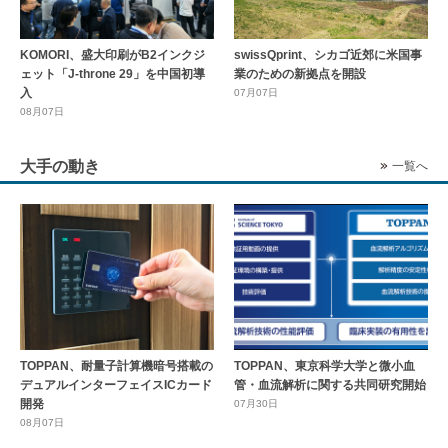
KOMORI、盛大印刷がB2インクジ
swissQprint、シカゴ近郊に⽶国事
ェット「J-throne 29」を中国初導
業のための新拠点を開設
入
07月07日
08月07日
大手の動き
一覧へ
TOPPAN、耐量子計算機暗号搭載の
TOPPAN、東京科学大学と微小血
デュアルインターフェイスICカード
管・血流解析に関する共同研究開始
開発
07月30日
08月07日