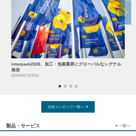
interpack2026、加工・包装業界にグローバルなシグナル
京印
発信
2026
2026年07月25日
注目コンテンツ一覧へ
製品・サービス
一覧へ