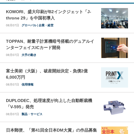
KOMORI、盛大印刷がB2インクジェット「J-
throne 29」を中国初導入
08月07日
グローバル
企業・経営
TOPPAN、耐量子計算機暗号搭載のデュアルイ
ンターフェイスICカード開発
08月07日
大手の動き
富士美術（大阪）、破産開始決定 - 負債2億
6,000万円
08月07日
信用情報
DUPLODEC、処理速度が向上した自動断裁機
「V-595」発売
08月07日
製品・サービス
日本郵便、「第41回全日本DM大賞」の作品募集