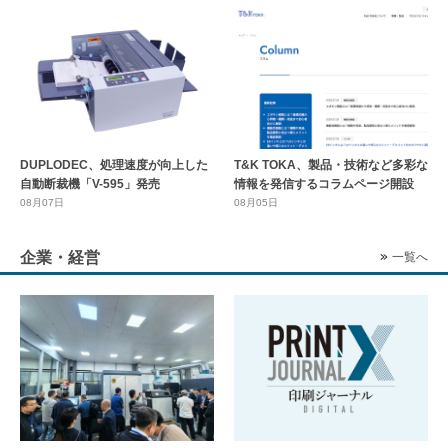
DUPLODEC、処理速度が向上した
T&K TOKA、製品・技術など多彩な
自動断裁機「V-595」発売
情報を発信するコラムページ開設
08月07日
08月05日
企業・経営
一覧へ