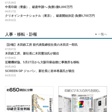
07月28日
中長印刷（青森）、破産申請へ-負債1億6,000万円
06月17日
クリオインターナショナル（東京）、破産開始決定-負債9,700万円
06月02日
人事・移転・訃報
一覧へ
【訃報】木田鉄工所 前代表取締役社長の木田庄一郎氏
07月07日
木田鉄工所、新社長に木田憲治氏が就任
07月06日
近畿機材協、5月27日から大阪印刷会館に事務所を移転
05月19日
SCREEN GP ジャパン、新社長に岩本将基氏が就任
04月22日