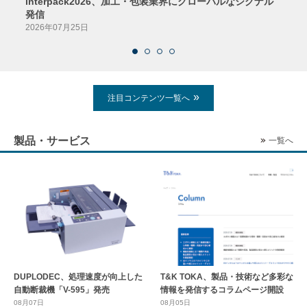
interpack2026、加工・包装業界にグローバルなシグナル
京印
発信
2026
2026年07月25日
注目コンテンツ一覧へ
製品・サービス
一覧へ
DUPLODEC、処理速度が向上した
T&K TOKA、製品・技術など多彩な
自動断裁機「V-595」発売
情報を発信するコラムページ開設
08月07日
08月05日