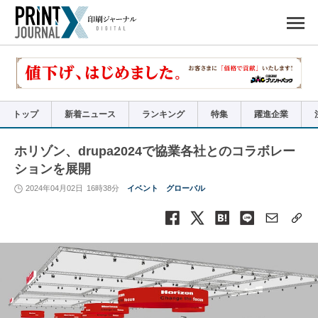
ペ
ー
ジ
の
先
頭
で
す
コ
ン
テ
ン
ツ
エ
リ
ア
トップ
新着ニュース
ランキング
特集
躍進企業
へ
ナ
ビ
ゲ
ー
ホリゾン、drupa2024で協業各社とのコラボレー
シ
ョ
ションを展開
ン
へ
2024年04月02日
16時38分
イベント
グローバル