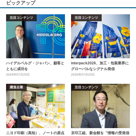
ピックアップ
注目コンテンツ
注目コンテンツ
ハイデルベルグ・ジャパン、顧客と
interpack2026、加工・包装業界に
ともに成功を
グローバルなシグナル発信
2026年07月25日
2026年07月25日
躍進企業
注目コンテンツ
ニヨド印刷（高知）、ノートの原点
京印工組、新会館を「情報の受発信