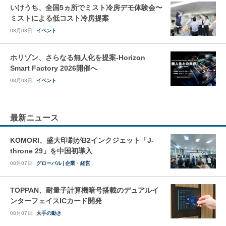
いけうち、全国5ヵ所でミスト冷房デモ体験会〜
ミストによる低コスト冷房提案
08月03日
イベント
ホリゾン、さらなる無人化を提案-Horizon
Smart Factory 2026開催へ
08月03日
イベント
最新ニュース
KOMORI、盛大印刷がB2インクジェット「J-
throne 29」を中国初導入
08月07日
グローバル
企業・経営
TOPPAN、耐量子計算機暗号搭載のデュアルイ
ンターフェイスICカード開発
08月07日
大手の動き