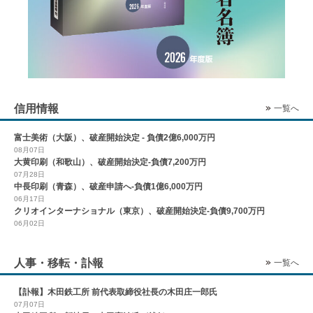
信用情報
一覧へ
富士美術（大阪）、破産開始決定 - 負債2億6,000万円
08月07日
大黄印刷（和歌山）、破産開始決定-負債7,200万円
07月28日
中長印刷（青森）、破産申請へ-負債1億6,000万円
06月17日
クリオインターナショナル（東京）、破産開始決定-負債9,700万円
06月02日
人事・移転・訃報
一覧へ
【訃報】木田鉄工所 前代表取締役社長の木田庄一郎氏
07月07日