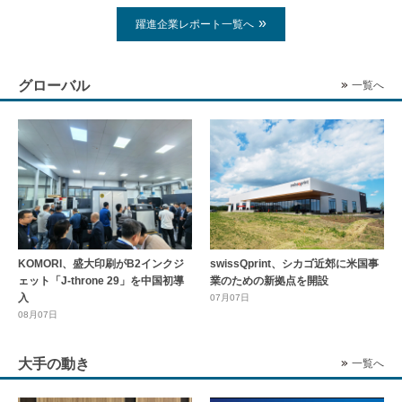
躍進企業レポート一覧へ
グローバル
一覧へ
KOMORI、盛大印刷がB2インクジ
swissQprint、シカゴ近郊に⽶国事
ェット「J-throne 29」を中国初導
業のための新拠点を開設
入
07月07日
08月07日
大手の動き
一覧へ