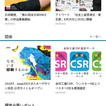
日本郵便、「第41回全日本DM大
アイワード、「社史と経営者伝・東
賞」の作品募集開始
京展」8月25日と26日に開催
08月06日
08月05日
団体
一覧へ
全印工連CSR、ワンスター3社とツ
JAGAT、page2027ポスターデザイ
ースター2社を新規認定
ン決定-公式サイトもオープン
08月04日
08月06日
躍進企業レポート