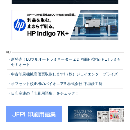
AD
新発売！B3フルオートラミネーター Z’D 両面PP対応 PETラミも
セミオート
中古印刷機械高価買取致します!（株）ジェイエンタープライズ
オフセット校正機のパイオニア!! 株式会社 下垣鉄工所
日印産連の「印刷用語集」をチェック！