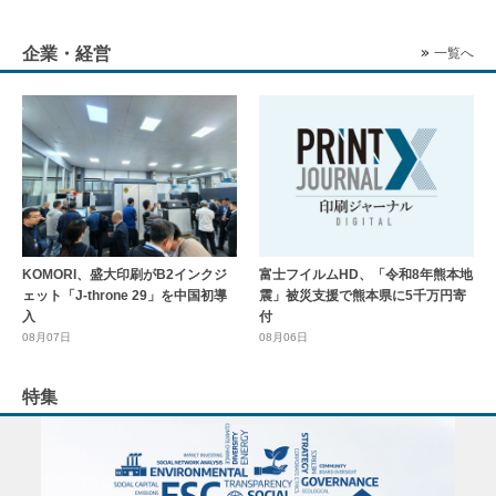
企業・経営
一覧へ
KOMORI、盛大印刷がB2インクジ
富士フイルムHD、「令和8年熊本地
ェット「J-throne 29」を中国初導
震」被災支援で熊本県に5千万円寄
入
付
08月07日
08月06日
特集