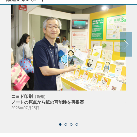
ニヨド印刷
サン
（高知）
ノートの原点から紙の可能性を再提案
特色か
導入
2026年07月25日
2026