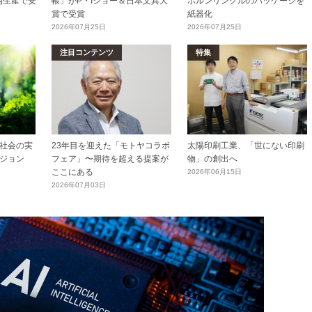
内生産で安
帳」がP・Iショー＆日本文具大
ホルンリンクルのパッケージを
賞で受賞
紙器化
2026年07月25日
2026年07月25日
注目コンテンツ
特集
社会の実
23年目を迎えた「モトヤコラボ
太陽印刷工業、「世にない印刷
ジョン
フェア」〜期待を超える提案が
物」の創出へ
ここにある
2026年06月15日
2026年07月03日