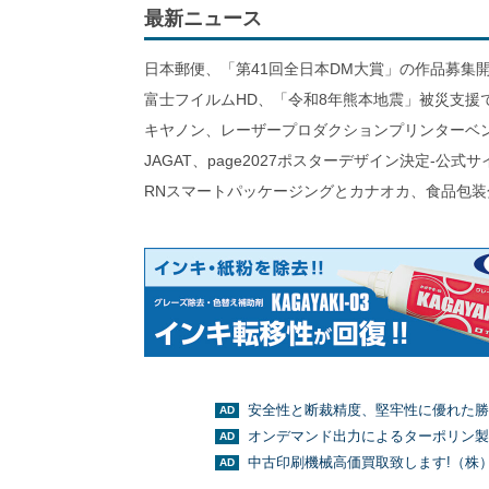
最新ニュース
日本郵便、「第41回全日本DM大賞」の作品募集
富士フイルムHD、「令和8年熊本地震」被災支援
キヤノン、レーザープロダクションプリンターベ
JAGAT、page2027ポスターデザイン決定-公式
RNスマートパッケージングとカナオカ、食品包装
安全性と断裁精度、堅牢性に優れた勝
オンデマンド出力によるターポリン製
中古印刷機械高価買取致します!（株