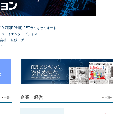
’D 両面PP対応 PETラミもセミオート
）ジェイエンタープライズ
式会社 下垣鉄工所
！
企業・経営
一覧へ
一覧へ