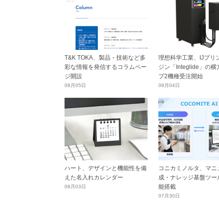
T&K TOKA、製品・技術など多
理想科学工業、IJプリ
彩な情報を発信するコラムペー
ジン「Integlide」の
ジ開設
プ2機種受注開始
08月05日
08月04日
ハート、デザインと機能性を備
コニカミノルタ、マニ
えた名入れカレンダー
成・ナレッジ基盤ツール
能搭載
08月03日
07月30日