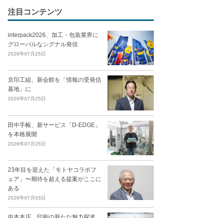
注目コンテンツ
interpack2026、加工・包装業界に
グローバルなシグナル発信
2026年07月25日
京印工組、新会館を「情報の受発信
基地」に
2026年07月25日
田中手帳、新サービス「D-EDGE」
を本格展開
2026年07月25日
23年目を迎えた「モトヤコラボフ
ェア」〜期待を超える提案がここに
ある
2026年07月03日
中本本店、印刷の新たな魅力探求