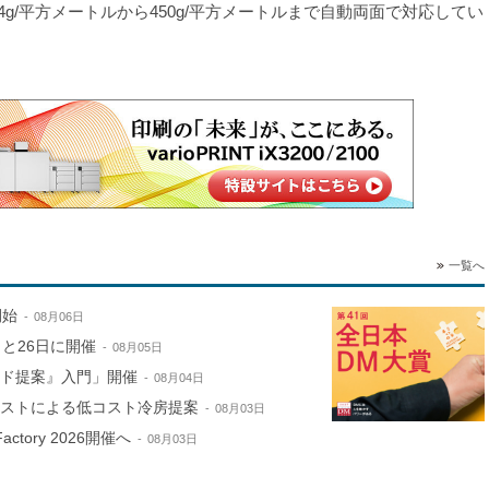
64g/平方メートルから450g/平方メートルまで自動両面で対応してい
。
一覧へ
開始
08月06日
と26日に開催
08月05日
ンド提案』入門」開催
08月04日
ミストによる低コスト冷房提案
08月03日
ctory 2026開催へ
08月03日