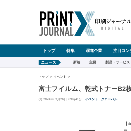
ペ
ー
ジ
の
先
頭
で
す
コ
ン
テ
ン
ツ
エ
リ
ア
へ
トップ
特集
躍進企業
注目コン
ナ
ビ
ゲ
ー
ニュース
新着
主要
製品・サービス
シ
ョ
ン
へ
トップ
イベント
富士フイルム、乾式トナーB2
2024年03月26日
09時41分
イベント
グローバル
【d