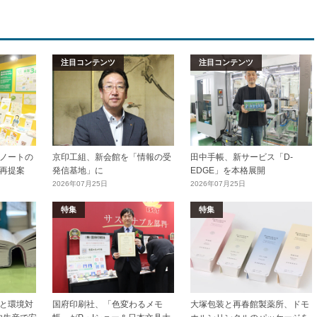
注目コンテンツ
注目コンテンツ
ノートの
京印工組、新会館を「情報の受
田中手帳、新サービス「D-
再提案
発信基地」に
EDGE」を本格展開
2026年07月25日
2026年07月25日
特集
特集
と環境対
国府印刷社、「色変わるメモ
大塚包装と再春館製薬所、ドモ