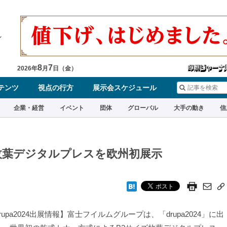
8
7
2026
年
月
日（
金
）
テンツ
視点の行方
展示会スケジュール
企業・経営
イベント
団体
グローバル
大手の動き
信
枚葉デジタルプレスを欧州初展示
rupa2024出展情報】富士フイルムグループは、「drupa2024」に出