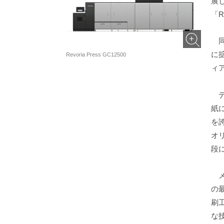
展
「R
同
に
Revoria Press GC12500
ィ
デ
紙
を
オ
段
メ
の
刷
な