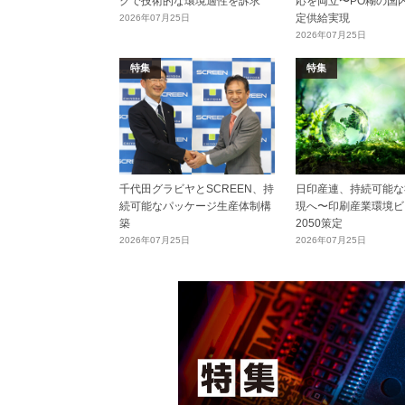
クで技術的な環境適性を訴求
応を両立〜PO糊の国
定供給実現
2026年07月25日
2026年07月25日
特集
特集
千代田グラビヤとSCREEN、持
日印産連、持続可能な
続可能なパッケージ生産体制構
現へ〜印刷産業環境ビ
築
2050策定
2026年07月25日
2026年07月25日