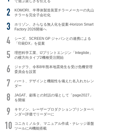
で遊ぶ楽しさを伝える
KOMORI、半導体製造装置チラーメーカーの丸山
チラーを完全子会社化
ホリゾン、さらなる無人化を提案-Horizon Smart
Factory 2026開催へ
シーズ、SCREEN GP ジャパンとの連携による
「印刷DX」を提案
理想科学工業、IJプリントエンジン「Integlide」
の横方向タイプ2機種受注開始
ジャグラ、令和8年熊本地震発生を受け危機管理
委員会を設置
ハート、デザインと機能性を備えた名入れカレン
ダー
JAGAT、顧客との対話の場として「page2027」
を開催
キヤノン、レーザープロダクションプリンターベ
ンダー評価でリーダーに
コニカミノルタ、マニュアル作成・ナレッジ基盤
ツールにAI機能搭載