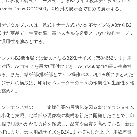
し、世界初の乾式トナー方式によるB2サイズ枚葉デジタルプレス
evoria Press GC12500」を欧州の展示会で初めて展示する。
デジタルプレスは、乾式トナー方式での対応サイズをA3からB2
拡げた商品で、生産効率、高いスキルを必要としない操作性、メデ
ア汎用性を強みとする。
ジタルB2機市場では最大となるB2XLサイズ（750×662ミリ）用
に対応。A4サイズを最大6面付けでき、A4で250ppmの高い生産性
誇る。また、給紙部/排紙部とマシン操作パネルを1ヵ所にまとめた
リジナルの構成は、印刷オペレーターの日々の作業性や生産性を格
に高める。
ンテナンス性の向上、定期作業の最適化を図る事でダウンタイム
最小化も実現。定着部や現像機の機構を新たに開発したことで、印
工程で用紙へかかる負荷を軽減し、品質や画質を高めている。新た
技術により、最大用紙サイズをB2XLまで拡大した上で、用紙坪量