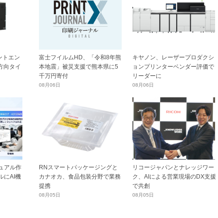
ントエン
富士フイルムHD、「令和8年熊
キヤノン、レーザープロダクシ
横方向タイ
本地震」被災支援で熊本県に5
ョンプリンターベンダー評価で
千万円寄付
リーダーに
08月06日
08月06日
ュアル作
RNスマートパッケージングと
リコージャパンとナレッジワー
にAI機
カナオカ、食品包装分野で業務
ク、AIによる営業現場のDX支援
提携
で共創
08月05日
08月05日