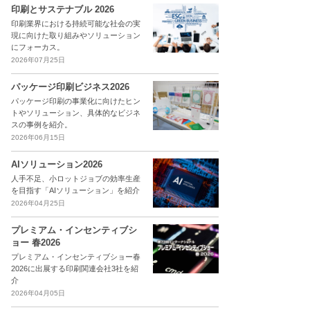
印刷とサステナブル 2026
印刷業界における持続可能な社会の実
現に向けた取り組みやソリューション
にフォーカス。
2026年07月25日
パッケージ印刷ビジネス2026
パッケージ印刷の事業化に向けたヒン
トやソリューション、具体的なビジネ
スの事例を紹介。
2026年06月15日
AIソリューション2026
人手不足、小ロットジョブの効率生産
を目指す「AIソリューション」を紹介
2026年04月25日
プレミアム・インセンティブシ
ョー 春2026
プレミアム・インセンティブショー春
2026に出展する印刷関連会社3社を紹
介
2026年04月05日