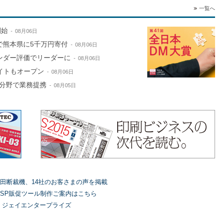
一覧へ
開始
08月06日
で熊本県に5千万円寄付
08月06日
ンダー評価でリーダーに
08月06日
サイトもオープン
08月06日
分野で業務提携
08月05日
田断裁機、14社のお客さまの声を掲載
SP販促ツール制作ご案内はこちら
）ジェイエンタープライズ