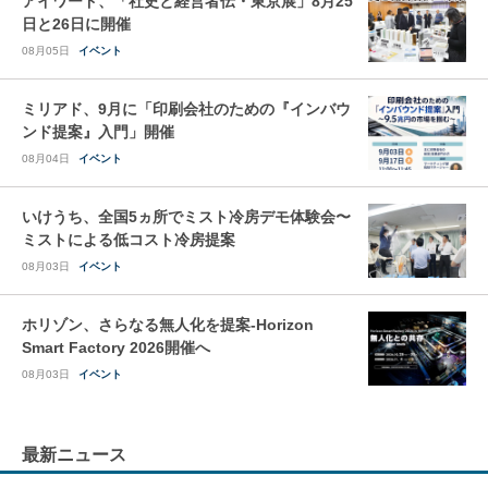
アイワード、「社史と経営者伝・東京展」8月25
日と26日に開催
08月05日
イベント
ミリアド、9月に「印刷会社のための『インバウ
ンド提案』入門」開催
08月04日
イベント
いけうち、全国5ヵ所でミスト冷房デモ体験会〜
ミストによる低コスト冷房提案
08月03日
イベント
ホリゾン、さらなる無人化を提案-Horizon
Smart Factory 2026開催へ
08月03日
イベント
最新ニュース