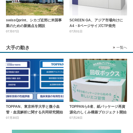
swissQprint、シカゴ近郊に⽶国事
SCREEN GA、アジア市場向けに
業のための新拠点を開設
A4・8ページサイズCTP発売
07月07日
07月01日
大手の動き
一覧へ
TOPPAN、東京科学大学と微小血
TOPPANら6者、紙パッケージ再資
管・血流解析に関する共同研究開始
源化のしくみ構築プロジェクト開始
07月30日
07月28日