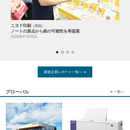
ニヨド印刷
サン
（高知）
ノートの原点から紙の可能性を再提案
特色か
導入
2026年07月25日
2026
躍進企業レポート一覧へ
グローバル
一覧へ