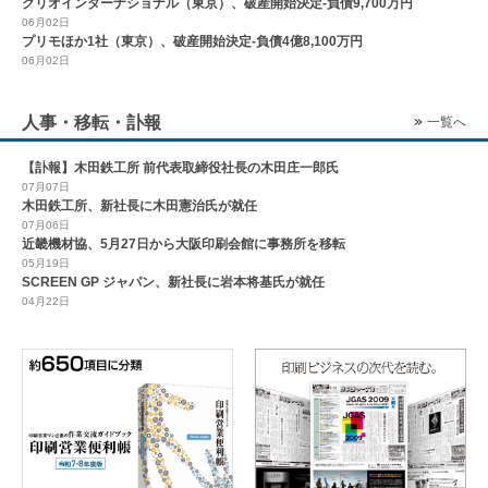
クリオインターナショナル（東京）、破産開始決定-負債9,700万円
06月02日
プリモほか1社（東京）、破産開始決定-負債4億8,100万円
06月02日
人事・移転・訃報
一覧へ
【訃報】木田鉄工所 前代表取締役社長の木田庄一郎氏
07月07日
木田鉄工所、新社長に木田憲治氏が就任
07月06日
近畿機材協、5月27日から大阪印刷会館に事務所を移転
05月19日
SCREEN GP ジャパン、新社長に岩本将基氏が就任
04月22日