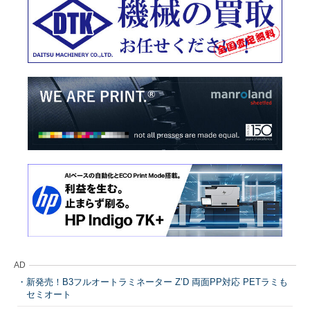
AD
新発売！B3フルオートラミネーター Z’D 両面PP対応 PETラミも
セミオート