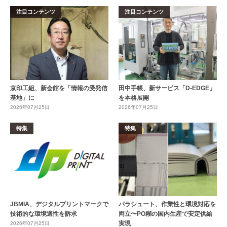
注目コンテンツ
注目コンテンツ
京印工組、新会館を「情報の受発信
田中手帳、新サービス「D-EDGE」
基地」に
を本格展開
2026年07月25日
2026年07月25日
特集
特集
JBMIA、デジタルプリントマークで
パラシュート、作業性と環境対応を
技術的な環境適性を訴求
両立〜PO糊の国内生産で安定供給
実現
2026年07月25日