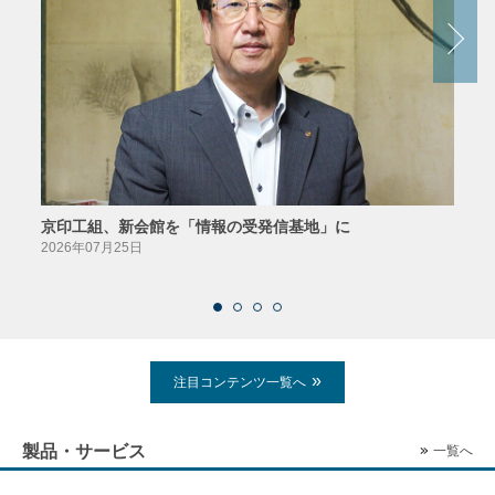
京印工組、新会館を「情報の受発信基地」に
田中
2026年07月25日
2026
注目コンテンツ一覧へ
製品・サービス
一覧へ