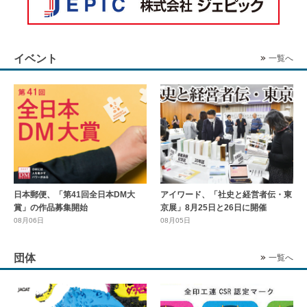
イベント
一覧へ
日本郵便、「第41回全日本DM大
アイワード、「社史と経営者伝・東
賞」の作品募集開始
京展」8月25日と26日に開催
08月06日
08月05日
団体
一覧へ