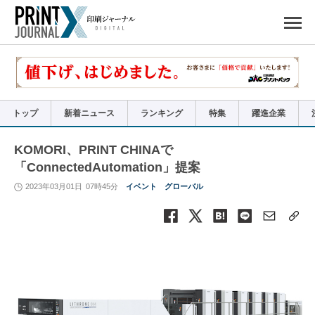
ペ
ー
ジ
の
先
頭
で
す
コ
ン
テ
ン
ツ
エ
リ
ア
トップ
新着ニュース
ランキング
特集
躍進企業
へ
ナ
ビ
ゲ
ー
KOMORI、PRINT CHINAで
シ
ョ
「ConnectedAutomation」提案
ン
へ
2023年03月01日
07時45分
イベント
グローバル