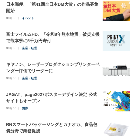
日本郵便、「第41回全日本DM大賞」の作品募集
開始
08月06日
イベント
富士フイルムHD、「令和8年熊本地震」被災支援
で熊本県に5千万円寄付
08月06日
企業・経営
キヤノン、レーザープロダクションプリンターベ
ンダー評価でリーダーに
08月06日
企業・経営
JAGAT、page2027ポスターデザイン決定-公式
サイトもオープン
08月06日
団体
RNスマートパッケージングとカナオカ、食品包
装分野で業務提携