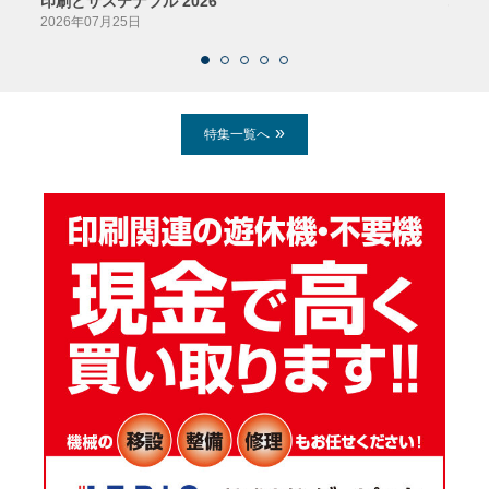
印刷とサステナブル 2026
パッ
2026年07月25日
2026
特集一覧へ