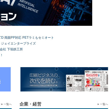
’D 両面PP対応 PETラミもセミオート
）ジェイエンタープライズ
式会社 下垣鉄工所
！
企業・経営
一覧へ
一覧へ