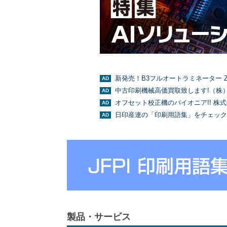
新発売！B3フルオートラミネーター Z
中古印刷機械高価買取致します!（株
オフセット校正機のパイオニア!! 株
日印産連の「印刷用語集」をチェック
製品・サービス