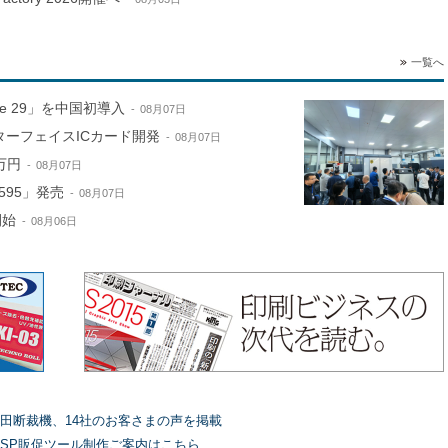
一覧へ
ne 29」を中国初導入
08月07日
ターフェイスICカード開発
08月07日
万円
08月07日
595」発売
08月07日
開始
08月06日
田断裁機、14社のお客さまの声を掲載
SP販促ツール制作ご案内はこちら