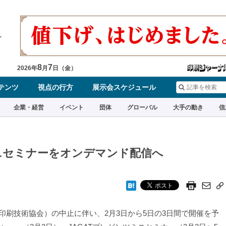
8
7
2026
年
月
日（
金
）
テンツ
視点の行方
展示会スケジュール
企業・経営
イベント
団体
グローバル
大手の動き
信
場ミニセミナーをオンデマンド配信へ
本印刷技術協会）の中止に伴い、2月3日から5日の3日間で開催を予