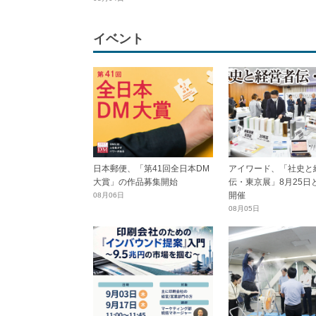
イベント
日本郵便、「第41回全日本DM
アイワード、「社史と
大賞」の作品募集開始
伝・東京展」8月25日
開催
08月06日
08月05日