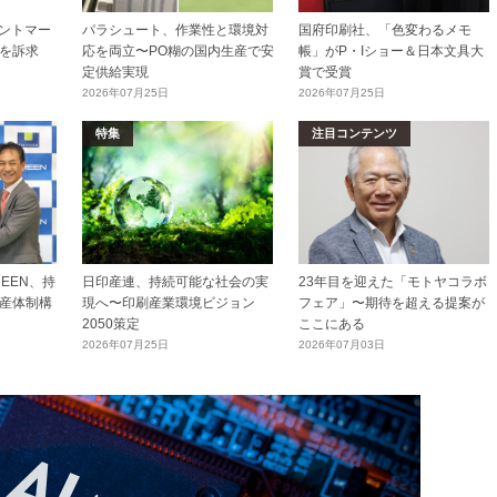
リントマー
パラシュート、作業性と環境対
国府印刷社、「色変わるメモ
を訴求
応を両立〜PO糊の国内生産で安
帳」がP・Iショー＆日本文具大
定供給実現
賞で受賞
2026年07月25日
2026年07月25日
特集
注目コンテンツ
EEN、持
日印産連、持続可能な社会の実
23年目を迎えた「モトヤコラボ
産体制構
現へ〜印刷産業環境ビジョン
フェア」〜期待を超える提案が
2050策定
ここにある
2026年07月25日
2026年07月03日