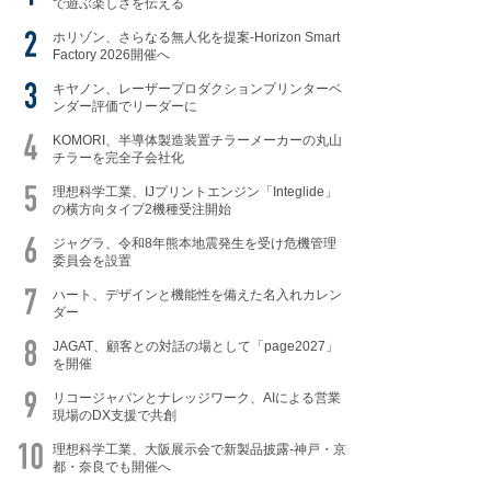
で遊ぶ楽しさを伝える
ホリゾン、さらなる無人化を提案-Horizon Smart
Factory 2026開催へ
キヤノン、レーザープロダクションプリンターベ
ンダー評価でリーダーに
KOMORI、半導体製造装置チラーメーカーの丸山
チラーを完全子会社化
理想科学工業、IJプリントエンジン「Integlide」
の横方向タイプ2機種受注開始
ジャグラ、令和8年熊本地震発生を受け危機管理
委員会を設置
ハート、デザインと機能性を備えた名入れカレン
ダー
JAGAT、顧客との対話の場として「page2027」
を開催
リコージャパンとナレッジワーク、AIによる営業
現場のDX支援で共創
理想科学工業、大阪展示会で新製品披露-神戸・京
都・奈良でも開催へ