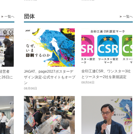
団体
一覧へ
一覧へ
全印工連CSR、ワンスター3社
経営者
JAGAT、page2027ポスターデ
とツースター2社を新規認定
と26日に
ザイン決定-公式サイトもオープ
ン
08月04日
08月06日