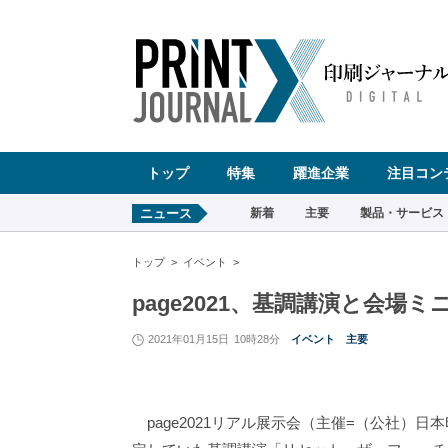
ペ
ー
ジ
の
先
頭
で
す
コ
ン
テ
ン
ツ
エ
リ
ア
へ
トップ
特集
躍進企業
注目コン
ナ
ビ
ゲ
ー
ニュース
新着
主要
製品・サービス
シ
ョ
ン
へ
トップ
イベント
page2021、基調講演と会
2021年01月15日
10時28分
イベント
主要
page2021リアル展示会（主催=（公社）日