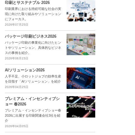
印刷とサステナブル 2026
印刷業界における持続可能な社会の実
現に向けた取り組みやソリューション
にフォーカス。
2026年07月25日
パッケージ印刷ビジネス2026
パッケージ印刷の事業化に向けたヒン
トやソリューション、具体的なビジネ
スの事例を紹介。
2026年06月15日
AIソリューション2026
人手不足、小ロットジョブの効率生産
を目指す「AIソリューション」を紹介
2026年04月25日
プレミアム・インセンティブシ
ョー 春2026
プレミアム・インセンティブショー春
2026に出展する印刷関連会社3社を紹
介
2026年04月05日