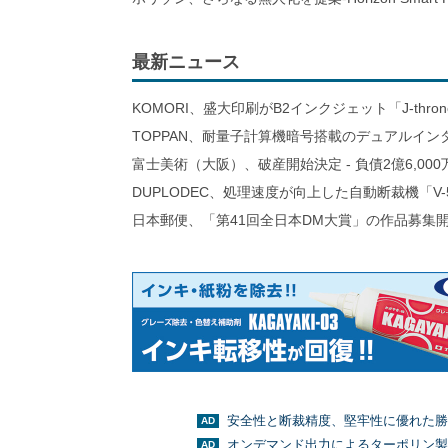
最新ニュース
KOMORI、盛大印刷がB2インクジェット「J-thro
TOPPAN、耐量子計算機暗号搭載のデュアルイン
富士美術（大阪）、破産開始決定 - 負債2億6,000
DUPLODEC、処理速度が向上した自動断裁機「V-
日本郵便、「第41回全日本DM大賞」の作品募集
安全性と断裁精度、堅牢性に優れた勝
オンデマンド出力によるターポリン製