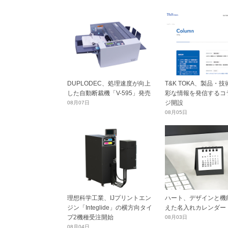
DUPLODEC、処理速度が向上
T&K TOKA、製品・
した自動断裁機「V-595」発売
彩な情報を発信するコ
ジ開設
08月07日
08月05日
理想科学工業、IJプリントエン
ハート、デザインと機
ジン「Integlide」の横方向タイ
えた名入れカレンダー
プ2機種受注開始
08月03日
08月04日