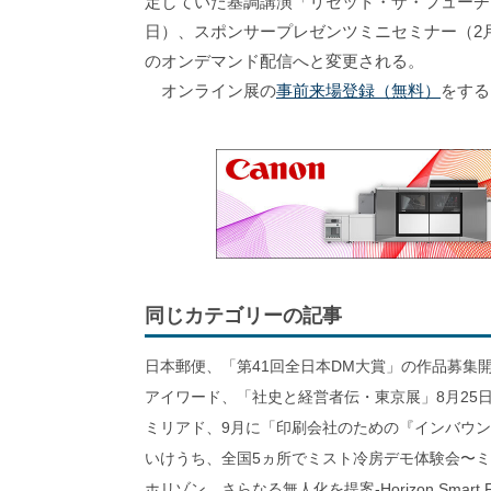
定していた基調講演「リセット・ザ・フューチャ
日）、スポンサープレゼンツミニセミナー（2月3
のオンデマンド配信へと変更される。
オンライン展の
事前来場登録（無料）
をする
同じカテゴリーの記事
日本郵便、「第41回全日本DM大賞」の作品募集
アイワード、「社史と経営者伝・東京展」8月25日
ミリアド、9月に「印刷会社のための『インバウ
いけうち、全国5ヵ所でミスト冷房デモ体験会〜
ホリゾン、さらなる無人化を提案-Horizon Smart Fa