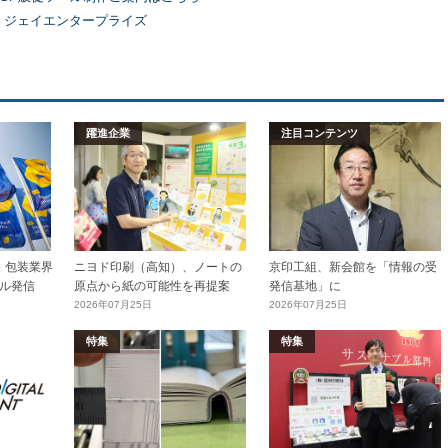
）ジェイエンタープライズ
躍進企業
注目コンテンツ
加工・包装業界
ニヨド印刷（高知）、ノートの
京印工組、新会館を「情報の受
ル発信
原点から紙の可能性を再提案
発信基地」に
2026年07月25日
2026年07月25日
特集
特集