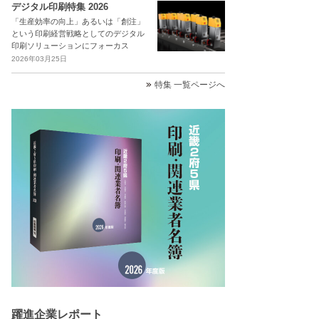
デジタル印刷特集 2026
「生産効率の向上」あるいは「創注」
という印刷経営戦略としてのデジタル
印刷ソリューションにフォーカス
2026年03月25日
特集 一覧ページへ
躍進企業レポート