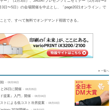
ー」（2月3日）、JAGATプレゼンツミニセミナー（2月3日〜5
日〜5日）の会場開催を中止とし、「page2021オンライン」で
ことで、すべて無料でオンデマンド視聴できる。
一覧へ
開始
08月06日
と26日に開催
08月05日
ンド提案』入門」開催
08月04日
ミストによる低コスト冷房提案
08月03日
ctory 2026開催へ
08月03日