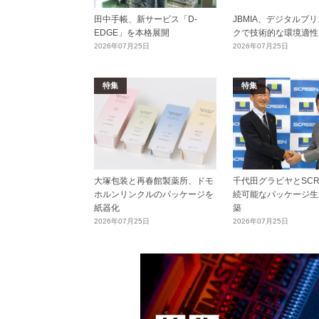
田中手帳、新サービス「D-
JBMIA、デジタルプ
EDGE」を本格展開
クで技術的な環境適性
2026年07月25日
2026年07月25日
特集
特集
大塚包装と再春館製薬所、ドモ
千代田グラビヤとSCR
ホルンリンクルのパッケージを
続可能なパッケージ生
紙器化
築
2026年07月25日
2026年07月25日