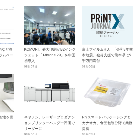
技術など多
KOMORI、盛大印刷がB2インク
富士フイルムHD、「令和8年熊
ラムペー
ジェット「J-throne 29」を中国
本地震」被災支援で熊本県に5
初導入
千万円寄付
08月07日
08月06日
能性を備
キヤノン、レーザープロダクシ
RNスマートパッケージングと
ョンプリンターベンダー評価で
カナオカ、食品包装分野で業務
リーダーに
提携
08月06日
08月05日