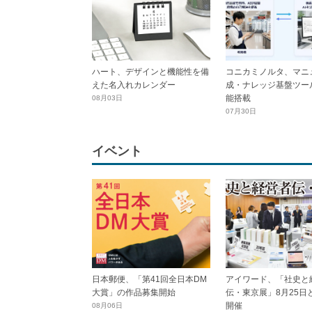
ハート、デザインと機能性を備
コニカミノルタ、マニ
えた名入れカレンダー
成・ナレッジ基盤ツール
能搭載
08月03日
07月30日
イベント
日本郵便、「第41回全日本DM
アイワード、「社史と
大賞」の作品募集開始
伝・東京展」8月25日
開催
08月06日