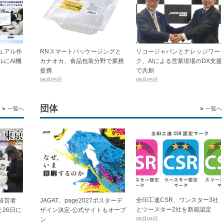
ュアル作
RNスマートパッケージングと
リコージャパンとナレッジワー
にAI機
カナオカ、食品包装分野で業務
ク、AIによる営業現場のDX支援
提携
で共創
08月05日
08月05日
団体
一覧へ
一覧へ
全印工連CSR、ワンスター3社
経営者
JAGAT、page2027ポスターデ
とツースター2社を新規認定
と26日に
ザイン決定-公式サイトもオープ
ン
08月04日