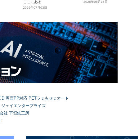
ここにある
2026年06月15日
2026年07月03日
’D 両面PP対応 PETラミもセミオート
）ジェイエンタープライズ
式会社 下垣鉄工所
！