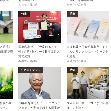
再提案
発信基地」に
EDGE」を本格展開
2026年07月25日
2026年07月25日
特集
特集
と環境対
国府印刷社、「色変わるメモ
大塚包装と再春館製薬所、ドモ
内生産で安
帳」がP・Iショー＆日本文具大
ホルンリンクルのパッケージを
賞で受賞
紙器化
2026年07月25日
2026年07月25日
注目コンテンツ
特集
社会の実
23年目を迎えた「モトヤコラボ
太陽印刷工業、「世にない印刷
ジョン
フェア」〜期待を超える提案が
物」の創出へ