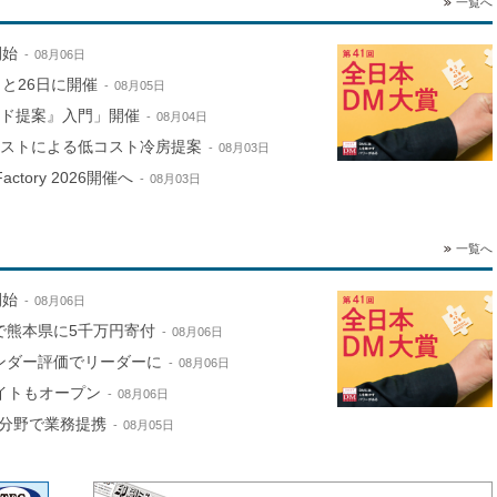
一覧へ
開始
08月06日
と26日に開催
08月05日
ンド提案』入門」開催
08月04日
ミストによる低コスト冷房提案
08月03日
ctory 2026開催へ
08月03日
一覧へ
開始
08月06日
で熊本県に5千万円寄付
08月06日
ンダー評価でリーダーに
08月06日
サイトもオープン
08月06日
分野で業務提携
08月05日