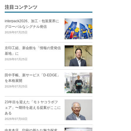
注目コンテンツ
interpack2026、加工・包装業界に
グローバルなシグナル発信
2026年07月25日
京印工組、新会館を「情報の受発信
基地」に
2026年07月25日
田中手帳、新サービス「D-EDGE」
を本格展開
2026年07月25日
23年目を迎えた「モトヤコラボフ
ェア」〜期待を超える提案がここに
ある
2026年07月03日
中本本店、印刷の新たな魅力探求