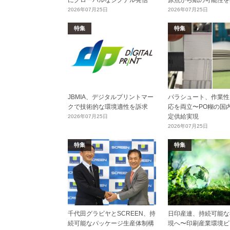
にグローバルなシグナル発信
原点から紙の可能性を
2026年07月25日
2026年07月25日
特集
特集
JBMIA、デジタルプリントマー
パラシュート、作業性
クで技術的な環境適性を訴求
応を両立〜PO糊の国
定供給実現
2026年07月25日
2026年07月25日
特集
特集
千代田グラビヤとSCREEN、持
日印産連、持続可能な
続可能なパッケージ生産体制構
現へ〜印刷産業環境ビ