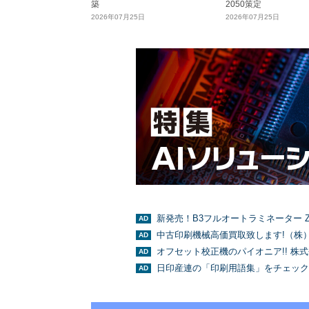
築
2050策定
2026年07月25日
2026年07月25日
新発売！B3フルオートラミネーター Z
中古印刷機械高価買取致します!（株
オフセット校正機のパイオニア!! 株
日印産連の「印刷用語集」をチェック