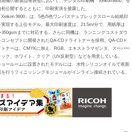
日開催の新製品発表会において、デジタル印刷機「Xeikon9800」を
内初公開するとともに、印刷実演を披露した。
eikon 9800」は、5色/5色ワンパスデュプレックスロール給紙印
を実現する上位モデル。最大印刷速度は、21.5m/分で、用紙厚は
0〜350gsmまでに対応する。さらに同機は、ランニングコストダウ
をコンセプトに開発されたQA-CDドライトナーを採用。QA-CDド
イトナーは、CMYKに加え、RGB、エキストラマゼンタ、スーパー
ラック、ホワイト、クリア（UV反射型）などを用意している。
ョールームに設置されたモデルには、水性シリコンオイルで表面
護を行うフィニッシングモジュールがインライン接続されている。