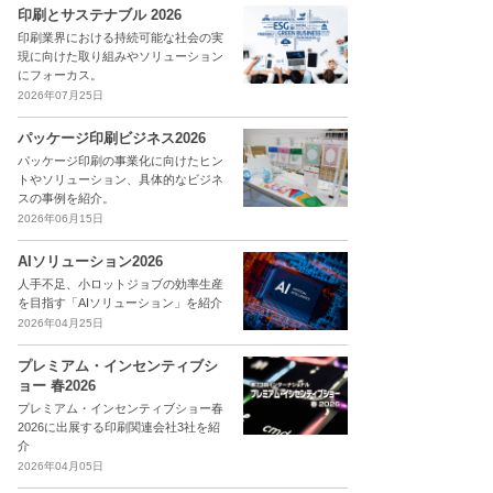
印刷とサステナブル 2026
印刷業界における持続可能な社会の実
現に向けた取り組みやソリューション
にフォーカス。
2026年07月25日
パッケージ印刷ビジネス2026
パッケージ印刷の事業化に向けたヒン
トやソリューション、具体的なビジネ
スの事例を紹介。
2026年06月15日
AIソリューション2026
人手不足、小ロットジョブの効率生産
を目指す「AIソリューション」を紹介
2026年04月25日
プレミアム・インセンティブシ
ョー 春2026
プレミアム・インセンティブショー春
2026に出展する印刷関連会社3社を紹
介
2026年04月05日