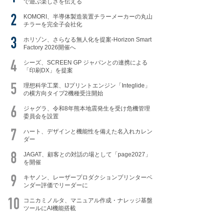
で遊ぶ楽しさを伝える
KOMORI、半導体製造装置チラーメーカーの丸山
チラーを完全子会社化
ホリゾン、さらなる無人化を提案-Horizon Smart
Factory 2026開催へ
シーズ、SCREEN GP ジャパンとの連携による
「印刷DX」を提案
理想科学工業、IJプリントエンジン「Integlide」
の横方向タイプ2機種受注開始
ジャグラ、令和8年熊本地震発生を受け危機管理
委員会を設置
ハート、デザインと機能性を備えた名入れカレン
ダー
JAGAT、顧客との対話の場として「page2027」
を開催
キヤノン、レーザープロダクションプリンターベ
ンダー評価でリーダーに
コニカミノルタ、マニュアル作成・ナレッジ基盤
ツールにAI機能搭載