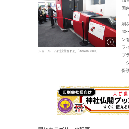
19
国
「X
刷
4
ン
ラ
ショールームに設置された「Xeikon9800」
ブ
シ
保