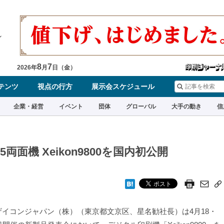
8
7
2026
年
月
日（
金
）
テンツ
視点の行方
展示会スケジュール
企業・経営
イベント
団体
グローバル
大手の動き
信
面機 Xeikon9800を国内初公開
イコンジャパン（株）（東京都文京区、星名勧社長）は4月18・