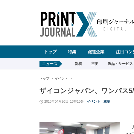
ペ
ー
ジ
の
先
頭
で
す
コ
ン
テ
ン
ツ
エ
リ
ア
へ
トップ
特集
躍進企業
注目コン
ナ
ビ
ゲ
ー
ニュース
新着
主要
製品・サービス
シ
ョ
ン
へ
トップ
イベント
ザイコンジャパン、ワンパス5/5両
2018年04月20日
13時15分
イベント
主要
ザ