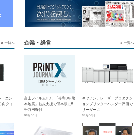
企業・経営
一覧へ
一覧へ
ントエン
富士フイルムHD、「令和8年熊
キヤノン、レーザープロダクシ
横方向タイ
本地震」被災支援で熊本県に5
ョンプリンターベンダー評価で
千万円寄付
リーダーに
08月06日
08月06日