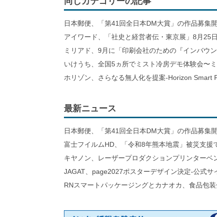
同じカテゴリーの記事
日本郵便、「第41回全日本DM大賞」の作品募集
アイワード、「社史と経営者伝・東京展」8月25日
ミリアド、9月に「印刷会社のための『インバウ
いけうち、全国5ヵ所でミスト冷房デモ体験会〜
ホリゾン、さらなる無人化を提案-Horizon Smart Fa
最新ニュース
日本郵便、「第41回全日本DM大賞」の作品募集
富士フイルムHD、「令和8年熊本地震」被災支援
キヤノン、レーザープロダクションプリンターベ
JAGAT、page2027ポスターデザイン決定-公式
RNスマートパッケージングとカナオカ、食品包装