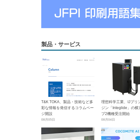
製品・サービス
T&K TOKA、製品・技術など多
理想科学工業、IJプリ
彩な情報を発信するコラムペー
ジン「Integlide」の
ジ開設
プ2機種受注開始
08月05日
08月04日