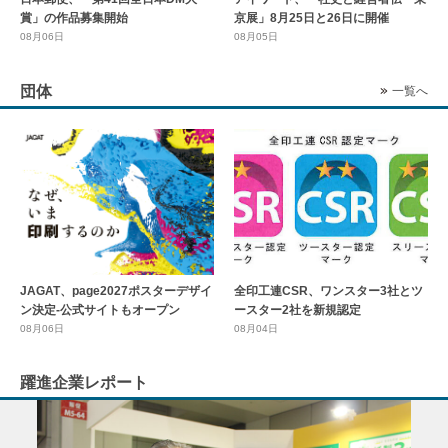
賞」の作品募集開始
京展」8月25日と26日に開催
08月06日
08月05日
団体
一覧へ
全印工連CSR、ワンスター3社とツ
JAGAT、page2027ポスターデザイ
ースター2社を新規認定
ン決定-公式サイトもオープン
08月04日
08月06日
躍進企業レポート