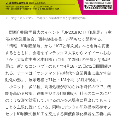
テーマは「オンデマンドの時代〜企業再生に生かす自動化の形」
関西印刷業界最大のイベント「JP2018 ICTと印刷展」（主
催/JP産業展協会、西井幾雄会長）が間もなく開幕する。
「情報・印刷産業展」から「ICTと印刷展」へと名称を変更
するとともに、会場をインテックス大阪からマイドームおお
さか（大阪市中央区本町橋）に移して2回目の開催となるJP
展は、新たなコンセプトのもとで4月18・19日の2日間開催さ
れる。テーマは「オンデマンドの時代〜企業再生に生かす自
動化の形」。展示規模は71社・181小間（3月末現在）。
小ロット、多品種、高速処理が求められる時代の中で、機
能を高める枚葉、連帳デジタル印刷機が、社会のニーズにど
のような形で対応していけるのかを来場者に見出してもらう
ことを主眼に置いている。同時にデジタル印刷機や既存オフ
セット印刷機の後加工を充足する簡便自動化機器を広範に集