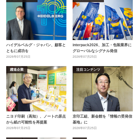
ハイデルベルグ・ジャパン、顧客と
interpack2026、加工・包装業界に
ともに成功を
グローバルなシグナル発信
2026年07月25日
2026年07月25日
躍進企業
注目コンテンツ
ニヨド印刷（高知）、ノートの原点
京印工組、新会館を「情報の受発信
から紙の可能性を再提案
基地」に
2026年07月25日
2026年07月25日