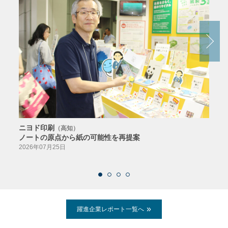
ニヨド印刷
サン
（高知）
ノートの原点から紙の可能性を再提案
特色か
導入
2026年07月25日
2026
躍進企業レポート一覧へ