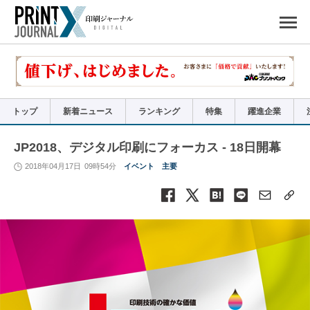
ペ
ー
ジ
の
先
頭
で
す
コ
ン
テ
ン
ツ
エ
リ
ア
トップ
新着ニュース
ランキング
特集
躍進企業
へ
ナ
ビ
ゲ
ー
JP2018、デジタル印刷にフォーカス - 18日開幕
シ
ョ
ン
2018年04月17日
09時54分
イベント
主要
へ