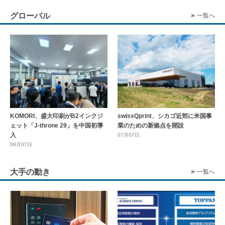
グローバル
一覧へ
KOMORI、盛大印刷がB2インクジ
swissQprint、シカゴ近郊に⽶国事
ェット「J-throne 29」を中国初導
業のための新拠点を開設
入
07月07日
08月07日
大手の動き
一覧へ