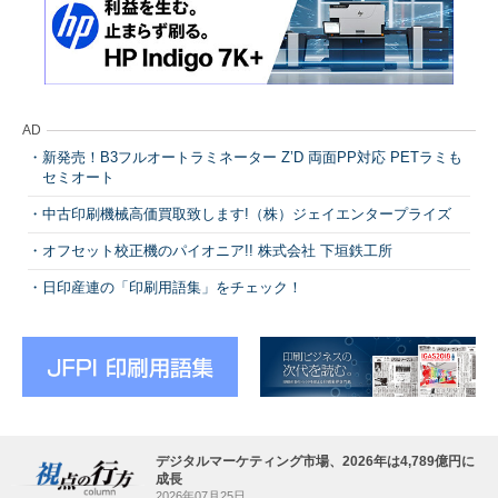
AD
新発売！B3フルオートラミネーター Z’D 両面PP対応 PETラミも
セミオート
中古印刷機械高価買取致します!（株）ジェイエンタープライズ
オフセット校正機のパイオニア!! 株式会社 下垣鉄工所
日印産連の「印刷用語集」をチェック！
デジタルマーケティング市場、2026年は4,789億円に
成長
2026年07月25日