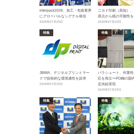
interpack2026、加工・包装業界
ニヨド印刷（高知）、
にグローバルなシグナル発信
原点から紙の可能性を
2026年07月25日
2026年07月25日
特集
特集
JBMIA、デジタルプリントマー
パラシュート、作業性
クで技術的な環境適性を訴求
応を両立〜PO糊の国
定供給実現
2026年07月25日
2026年07月25日
特集
特集