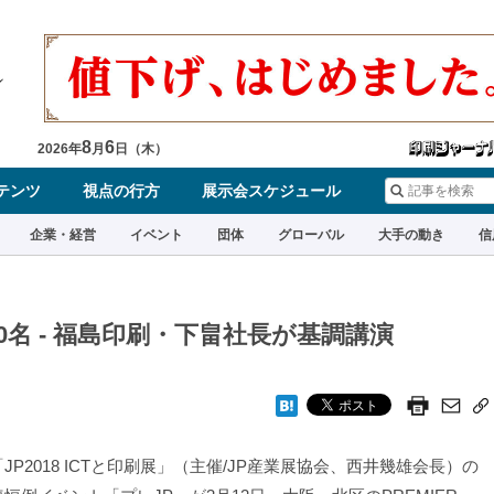
8
6
2026
年
月
日（
木
）
テンツ
視点の行方
展示会スケジュール
企業・経営
イベント
団体
グローバル
大手の動き
信
0名 - 福島印刷・下畠社長が基調講演
P2018 ICTと印刷展」（主催/JP産業展協会、西井幾雄会長）の