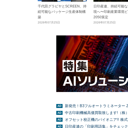
千代田グラビヤとSCREEN、持
日印産連、持続可能な
続可能なパッケージ生産体制構
現へ〜印刷産業環境ビ
築
2050策定
2026年07月25日
2026年07月25日
新発売！B3フルオートラミネーター Z
中古印刷機械高価買取致します!（株
オフセット校正機のパイオニア!! 株
日印産連の「印刷用語集」をチェック