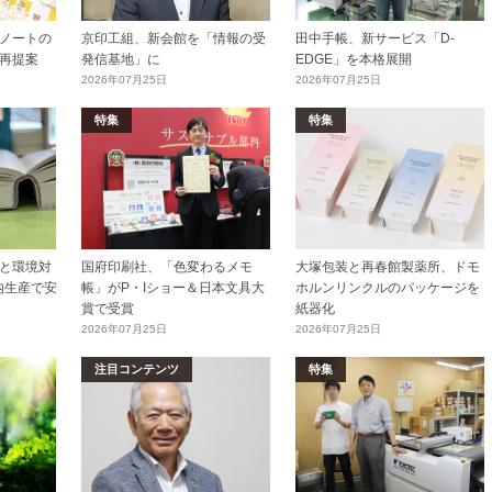
ノートの
京印工組、新会館を「情報の受
田中手帳、新サービス「D-
再提案
発信基地」に
EDGE」を本格展開
2026年07月25日
2026年07月25日
特集
特集
と環境対
国府印刷社、「色変わるメモ
大塚包装と再春館製薬所、ドモ
内生産で安
帳」がP・Iショー＆日本文具大
ホルンリンクルのパッケージを
賞で受賞
紙器化
2026年07月25日
2026年07月25日
注目コンテンツ
特集