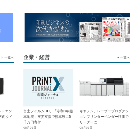
企業・経営
一覧へ
一覧へ
ントエン
富士フイルムHD、「令和8年熊
キヤノン、レーザープロダクシ
横方向タイ
本地震」被災支援で熊本県に5
ョンプリンターベンダー評価で
千万円寄付
リーダーに
08月06日
08月06日