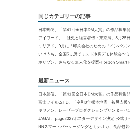
同じカテゴリーの記事
日本郵便、「第41回全日本DM大賞」の作品募集
アイワード、「社史と経営者伝・東京展」8月25日
ミリアド、9月に「印刷会社のための『インバウ
いけうち、全国5ヵ所でミスト冷房デモ体験会〜
ホリゾン、さらなる無人化を提案-Horizon Smart Fa
最新ニュース
日本郵便、「第41回全日本DM大賞」の作品募集
富士フイルムHD、「令和8年熊本地震」被災支援
キヤノン、レーザープロダクションプリンターベ
JAGAT、page2027ポスターデザイン決定-公式
RNスマートパッケージングとカナオカ、食品包装