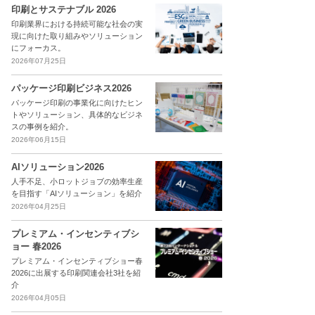
印刷とサステナブル 2026
印刷業界における持続可能な社会の実
現に向けた取り組みやソリューション
にフォーカス。
2026年07月25日
パッケージ印刷ビジネス2026
パッケージ印刷の事業化に向けたヒン
トやソリューション、具体的なビジネ
スの事例を紹介。
2026年06月15日
AIソリューション2026
人手不足、小ロットジョブの効率生産
を目指す「AIソリューション」を紹介
2026年04月25日
プレミアム・インセンティブシ
ョー 春2026
プレミアム・インセンティブショー春
2026に出展する印刷関連会社3社を紹
介
2026年04月05日