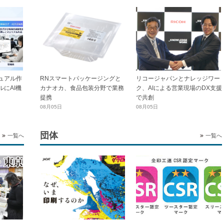
ュアル作
RNスマートパッケージングと
リコージャパンとナレッジワー
にAI機
カナオカ、食品包装分野で業務
ク、AIによる営業現場のDX支援
提携
で共創
08月05日
08月05日
団体
一覧へ
一覧へ