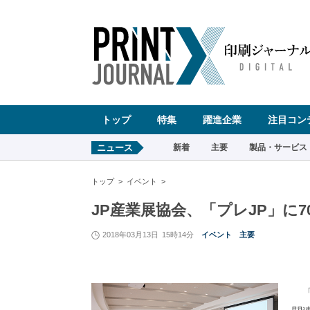
ペ
ー
ジ
の
先
頭
で
す
コ
ン
テ
ン
ツ
エ
リ
ア
へ
トップ
特集
躍進企業
注目コン
ナ
ビ
ゲ
ー
ニュース
新着
主要
製品・サービス
シ
ョ
ン
へ
トップ
イベント
JP産業展協会、「プレJP」に7
2018年03月13日
15時14分
イベント
主要
「J