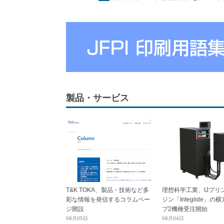
製品・サービス
T&K TOKA、製品・技術など多
理想科学工業、IJプリ
彩な情報を発信するコラムペー
ジン「Integlide」の
ジ開設
プ2機種受注開始
08月05日
08月04日