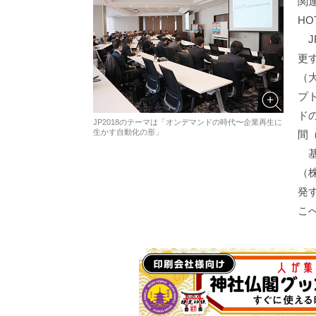
関連
HO
J
更
（
プ
ド
JP2018のテーマは「オンデマンドの時代〜企業再生に
生かす自動化の形」
間
基
（
発
こ