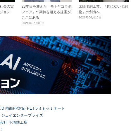
社会の実
23年目を迎えた「モトヤコラボ
太陽印刷工業、「世にない印刷
ジョン
フェア」〜期待を超える提案が
物」の創出へ
ここにある
2026年06月15日
2026年07月03日
’D 両面PP対応 PETラミもセミオート
）ジェイエンタープライズ
式会社 下垣鉄工所
！