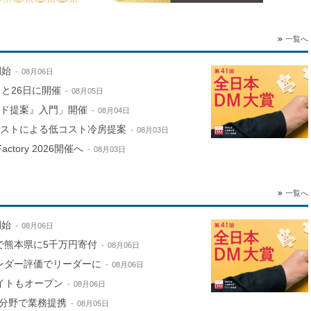
一覧へ
開始
08月06日
と26日に開催
08月05日
ンド提案』入門」開催
08月04日
ミストによる低コスト冷房提案
08月03日
ctory 2026開催へ
08月03日
一覧へ
開始
08月06日
で熊本県に5千万円寄付
08月06日
ンダー評価でリーダーに
08月06日
サイトもオープン
08月06日
分野で業務提携
08月05日