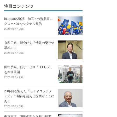
注目コンテンツ
interpack2026、加工・包装業界に
グローバルなシグナル発信
2026年07月25日
京印工組、新会館を「情報の受発信
基地」に
2026年07月25日
田中手帳、新サービス「D-EDGE」
を本格展開
2026年07月25日
23年目を迎えた「モトヤコラボフ
ェア」〜期待を超える提案がここに
ある
2026年07月03日
中本本店、印刷の新たな魅力探求