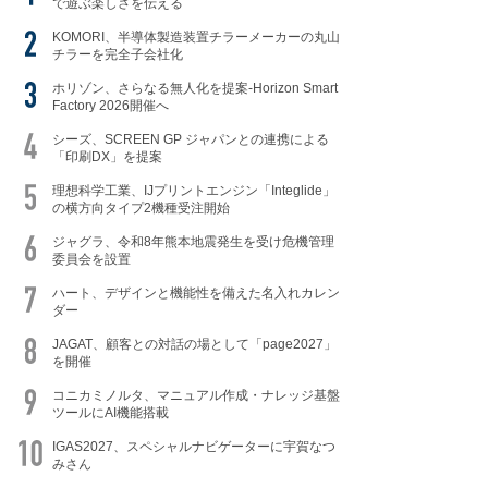
で遊ぶ楽しさを伝える
KOMORI、半導体製造装置チラーメーカーの丸山
チラーを完全子会社化
ホリゾン、さらなる無人化を提案-Horizon Smart
Factory 2026開催へ
シーズ、SCREEN GP ジャパンとの連携による
「印刷DX」を提案
理想科学工業、IJプリントエンジン「Integlide」
の横方向タイプ2機種受注開始
ジャグラ、令和8年熊本地震発生を受け危機管理
委員会を設置
ハート、デザインと機能性を備えた名入れカレン
ダー
JAGAT、顧客との対話の場として「page2027」
を開催
コニカミノルタ、マニュアル作成・ナレッジ基盤
ツールにAI機能搭載
IGAS2027、スペシャルナビゲーターに宇賀なつ
みさん