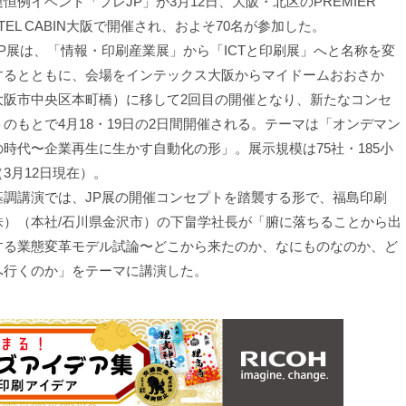
恒例イベント「プレJP」が3月12日、大阪・北区のPREMIER
TEL CABIN大阪で開催され、およそ70名が参加した。
P展は、「情報・印刷産業展」から「ICTと印刷展」へと名称を変
するとともに、会場をインテックス大阪からマイドームおおさか
大阪市中央区本町橋）に移して2回目の開催となり、新たなコンセ
トのもとで4月18・19日の2日間開催される。テーマは「オンデマン
の時代〜企業再生に生かす自動化の形」。展示規模は75社・185小
（3月12日現在）。
調講演では、JP展の開催コンセプトを踏襲する形で、福島印刷
株）（本社/石川県金沢市）の下畠学社長が「腑に落ちることから出
する業態変革モデル試論〜どこから来たのか、なにものなのか、ど
へ行くのか」をテーマに講演した。