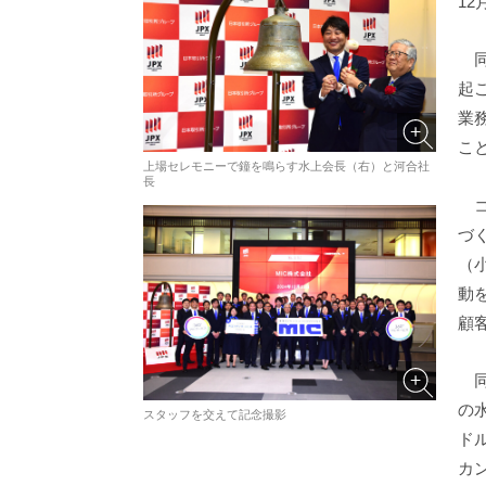
1
同
起
業
こ
上場セレモニーで鐘を鳴らす水上会長（右）と河合社
長
コ
づ
（
動
顧
同
の
スタッフを交えて記念撮影
ド
カ