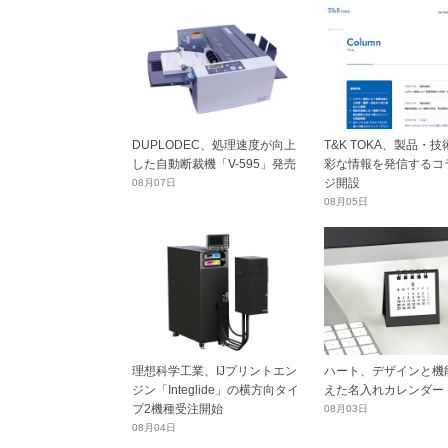
DUPLODEC、処理速度が向上
T&K TOKA、製品・
した自動断裁機「V-595」発売
彩な情報を発信するコ
ジ開設
08月07日
08月05日
理想科学工業、IJプリントエン
ハート、デザインと機
ジン「Integlide」の横方向タイ
えた名入れカレンダー
プ2機種受注開始
08月03日
08月04日