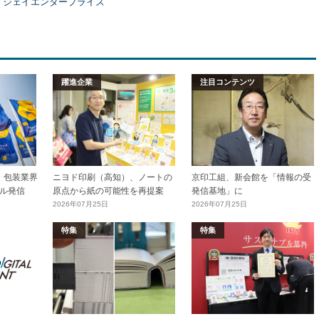
）ジェイエンタープライズ
躍進企業
注目コンテンツ
加工・包装業界
ニヨド印刷（高知）、ノートの
京印工組、新会館を「情報の受
ル発信
原点から紙の可能性を再提案
発信基地」に
2026年07月25日
2026年07月25日
特集
特集