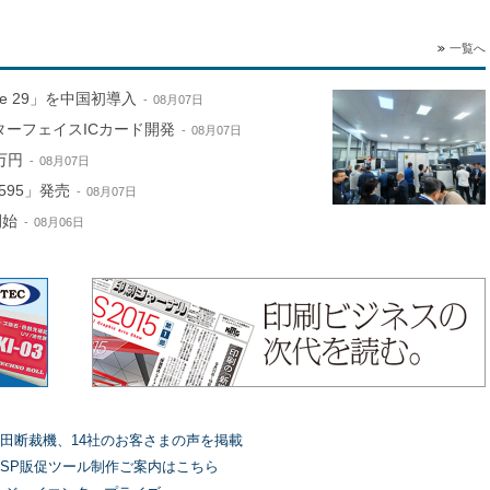
一覧へ
ne 29」を中国初導入
08月07日
ターフェイスICカード開発
08月07日
万円
08月07日
595」発売
08月07日
開始
08月06日
田断裁機、14社のお客さまの声を掲載
SP販促ツール制作ご案内はこちら