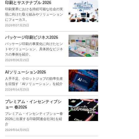
印刷とサステナブル 2026
印刷業界における持続可能な社会の実
現に向けた取り組みやソリューション
にフォーカス。
2026年07月25日
パッケージ印刷ビジネス2026
パッケージ印刷の事業化に向けたヒン
トやソリューション、具体的なビジネ
スの事例を紹介。
2026年06月15日
AIソリューション2026
人手不足、小ロットジョブの効率生産
を目指す「AIソリューション」を紹介
2026年04月25日
プレミアム・インセンティブシ
ョー 春2026
プレミアム・インセンティブショー春
2026に出展する印刷関連会社3社を紹
介
2026年04月05日