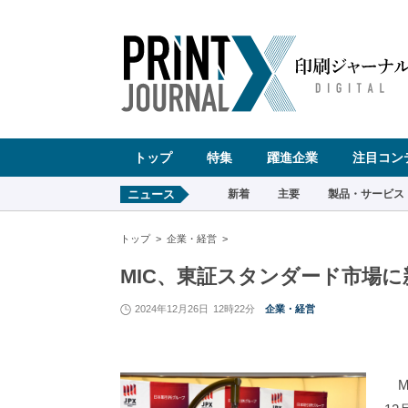
ペ
ー
ジ
の
先
頭
で
す
コ
ン
テ
ン
ツ
エ
リ
ア
へ
トップ
特集
躍進企業
注目コン
ナ
ビ
ゲ
ー
ニュース
新着
主要
製品・サービス
シ
ョ
ン
へ
トップ
企業・経営
MIC、東証スタンダード市場に
2024年12月26日
12時22分
企業・経営
M