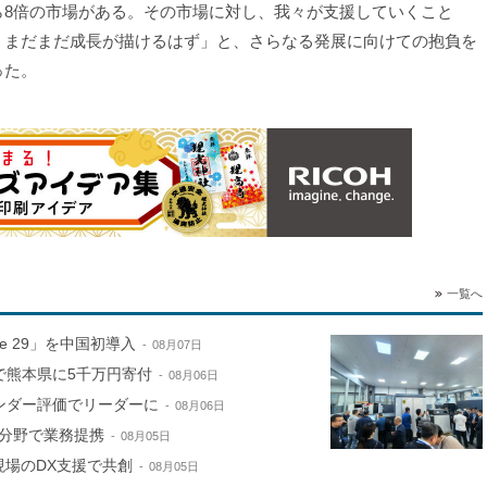
ら8倍の市場がある。その市場に対し、我々が支援していくこと
、まだまだ成長が描けるはず」と、さらなる発展に向けての抱負を
った。
一覧へ
ne 29」を中国初導入
08月07日
で熊本県に5千万円寄付
08月06日
ンダー評価でリーダーに
08月06日
分野で業務提携
08月05日
現場のDX支援で共創
08月05日