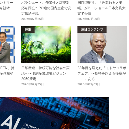
リントマー
パラシュート、作業性と環境対
国府印刷社、「色変わるメモ
を訴求
応を両立〜PO糊の国内生産で安
帳」がP・Iショー＆日本文具大
定供給実現
賞で受賞
2026年07月25日
2026年07月25日
特集
注目コンテンツ
EEN、持
日印産連、持続可能な社会の実
23年目を迎えた「モトヤコラボ
産体制構
現へ〜印刷産業環境ビジョン
フェア」〜期待を超える提案が
2050策定
ここにある
2026年07月25日
2026年07月03日