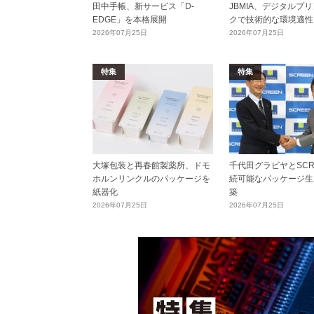
田中手帳、新サービス「D-
JBMIA、デジタルプ
EDGE」を本格展開
クで技術的な環境適性
2026年07月25日
2026年07月25日
特集
特集
大塚包装と再春館製薬所、ドモ
千代田グラビヤとSCR
ホルンリンクルのパッケージを
続可能なパッケージ生
紙器化
築
2026年07月25日
2026年07月25日