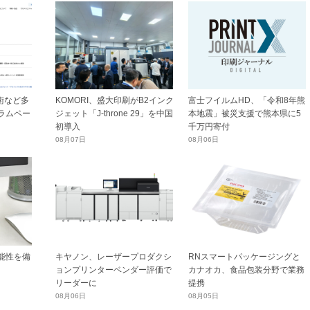
技術など多
KOMORI、盛大印刷がB2インク
富士フイルムHD、「令和8年熊
ラムペー
ジェット「J-throne 29」を中国
本地震」被災支援で熊本県に5
初導入
千万円寄付
08月07日
08月06日
能性を備
キヤノン、レーザープロダクシ
RNスマートパッケージングと
ョンプリンターベンダー評価で
カナオカ、食品包装分野で業務
リーダーに
提携
08月06日
08月05日