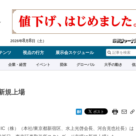
8
8
2026
年
月
日（
土
）
テンツ
視点の行方
展示会スケジュール
企業・経営
イベント
団体
グローバル
大手の動き
信
新規上場
IC（株）（本社/東京都新宿区、水上光啓会長、河合克也社長）は