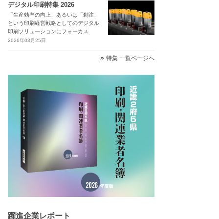
デジタル印刷特集 2026
「生産効率の向上」あるいは「創注」
という印刷経営戦略としてのデジタル
印刷ソリューションにフォーカス
2026年03月25日
特集 一覧ページへ
躍進企業レポート