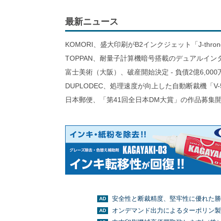
最新ニュース
KOMORI、盛大印刷がB2インクジェット「J-thro
TOPPAN、耐量子計算機暗号搭載のデュアルイン
富士美術（大阪）、破産開始決定 - 負債2億6,000
DUPLODEC、処理速度が向上した自動断裁機「V-
日本郵便、「第41回全日本DM大賞」の作品募集
安全性と断裁精度、堅牢性に優れた勝
オンデマンド出力によるターポリン製