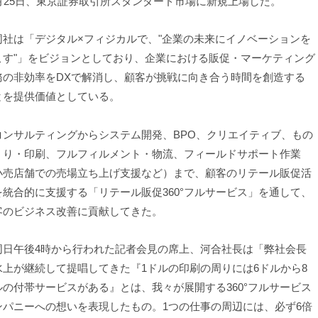
2月25日、東京証券取引所スタンダード市場に新規上場した。
社は「デジタル×フィジカルで、"企業の未来にイノベーションを
こす"」をビジョンとしており、企業における販促・マーケティング
務の非効率をDXで解消し、顧客が挑戦に向き合う時間を創造する
とを提供価値としている。
ンサルティングからシステム開発、BPO、クリエイティブ、もの
くり・印刷、フルフィルメント・物流、フィールドサポート作業
小売店舗での売場立ち上げ支援など）まで、顧客のリテール販促活
を統合的に支援する「リテール販促360°フルサービス」を通して、
客のビジネス改善に貢献してきた。
日午後4時から行われた記者会見の席上、河合社長は「弊社会長
水上が継続して提唱してきた『1ドルの印刷の周りには6ドルから8
ルの付帯サービスがある』とは、我々が展開する360°フルサービス
ンパニーへの想いを表現したもの。1つの仕事の周辺には、必ず6倍