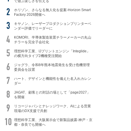
で遊ぶ楽しさを伝える
ホリゾン、さらなる無人化を提案-Horizon Smart
Factory 2026開催へ
キヤノン、レーザープロダクションプリンターベ
ンダー評価でリーダーに
KOMORI、半導体製造装置チラーメーカーの丸山
チラーを完全子会社化
理想科学工業、IJプリントエンジン「Integlide」
の横方向タイプ2機種受注開始
ジャグラ、令和8年熊本地震発生を受け危機管理
委員会を設置
ハート、デザインと機能性を備えた名入れカレン
ダー
JAGAT、顧客との対話の場として「page2027」
を開催
リコージャパンとナレッジワーク、AIによる営業
現場のDX支援で共創
理想科学工業、大阪展示会で新製品披露-神戸・京
都・奈良でも開催へ