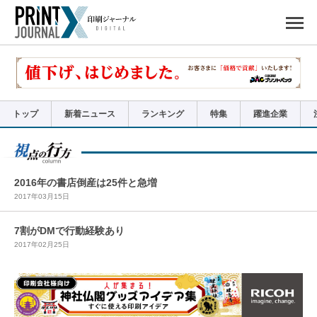
ペ
ー
ジ
の
先
頭
で
す
コ
ン
テ
ン
ツ
エ
リ
ア
トップ
新着ニュース
ランキング
特集
躍進企業
へ
ナ
ビ
ゲ
ー
シ
ョ
ン
へ
2016年の書店倒産は25件と急増
2017年03月15日
7割がDMで行動経験あり
2017年02月25日