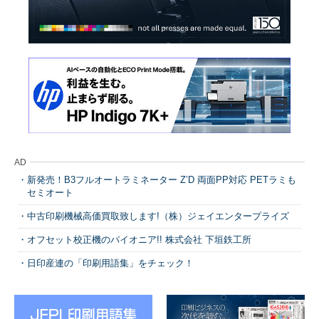
AD
新発売！B3フルオートラミネーター Z’D 両面PP対応 PETラミも
セミオート
中古印刷機械高価買取致します!（株）ジェイエンタープライズ
オフセット校正機のパイオニア!! 株式会社 下垣鉄工所
日印産連の「印刷用語集」をチェック！