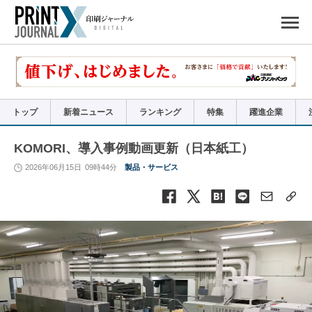
ペ
ー
ジ
の
先
頭
で
す
コ
ン
テ
ン
ツ
エ
リ
ア
トップ
新着ニュース
ランキング
特集
躍進企業
へ
ナ
ビ
ゲ
ー
KOMORI、導入事例動画更新（日本紙工）
シ
ョ
ン
2026年06月15日
09時44分
製品・サービス
へ