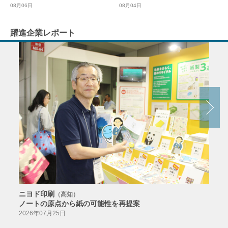
08月04日
08月06日
躍進企業レポート
ニヨド印刷
サン
（高知）
ノートの原点から紙の可能性を再提案
特色か
導入
2026年07月25日
2026