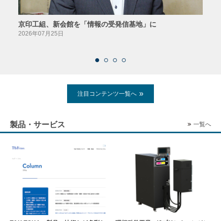
京印工組、新会館を「情報の受発信基地」に
田中
2026年07月25日
2026
注目コンテンツ一覧へ
製品・サービス
一覧へ