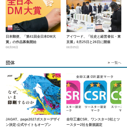
日本郵便、「第41回全日本DM大
アイワード、「社史と経営者伝・東
賞」の作品募集開始
京展」8月25日と26日に開催
08月06日
08月05日
団体
一覧へ
全印工連CSR、ワンスター3社とツ
JAGAT、page2027ポスターデザイ
ースター2社を新規認定
ン決定-公式サイトもオープン