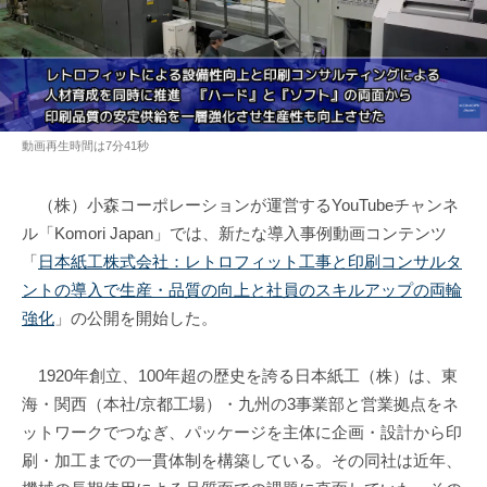
動画再生時間は7分41秒
（株）小森コーポレーションが運営するYouTubeチャンネ
ル「Komori Japan」では、新たな導入事例動画コンテンツ
「
日本紙工株式会社：レトロフィット工事と印刷コンサルタ
ントの導入で生産・品質の向上と社員のスキルアップの両輪
強化
」の公開を開始した。
1920年創立、100年超の歴史を誇る日本紙工（株）は、東
海・関西（本社/京都工場）・九州の3事業部と営業拠点をネ
ットワークでつなぎ、パッケージを主体に企画・設計から印
刷・加工までの一貫体制を構築している。その同社は近年、