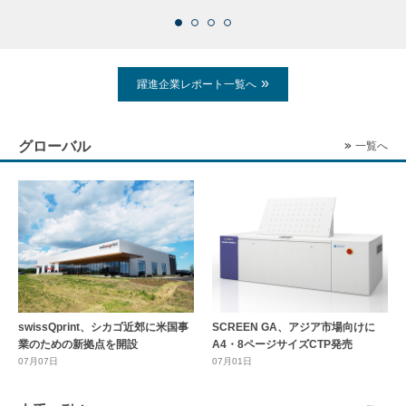
躍進企業レポート一覧へ
グローバル
一覧へ
swissQprint、シカゴ近郊に⽶国事
SCREEN GA、アジア市場向けに
業のための新拠点を開設
A4・8ページサイズCTP発売
07月07日
07月01日