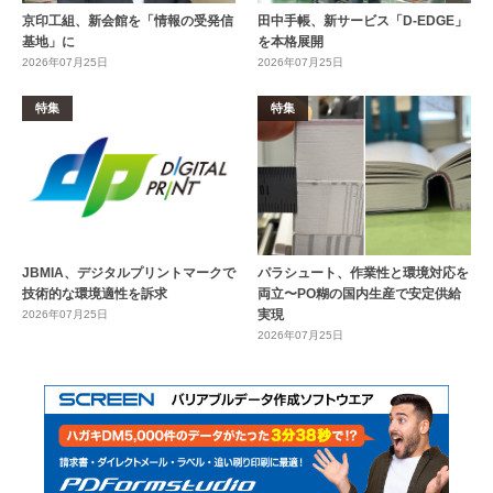
京印工組、新会館を「情報の受発信
田中手帳、新サービス「D-EDGE」
基地」に
を本格展開
2026年07月25日
2026年07月25日
特集
特集
JBMIA、デジタルプリントマークで
パラシュート、作業性と環境対応を
技術的な環境適性を訴求
両立〜PO糊の国内生産で安定供給
実現
2026年07月25日
2026年07月25日