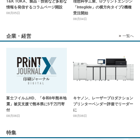
T&K TOKA、製品・技術など多彩な
理想科学工業、IJプリントエンジン
情報を発信するコラムページ開設
「Integlide」の横方向タイプ2機種
受注開始
08月05日
08月04日
企業・経営
一覧へ
富士フイルムHD、「令和8年熊本地
キヤノン、レーザープロダクション
震」被災支援で熊本県に5千万円寄
プリンターベンダー評価でリーダー
付
に
08月06日
08月06日
特集