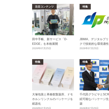
注目コンテンツ
特集
田中手帳、新サービス「D-
JBMIA、デジタルプ
EDGE」を本格展開
クで技術的な環境適性
2026年07月25日
2026年07月25日
特集
特集
大塚包装と再春館製薬所、ドモ
千代田グラビヤとSCR
ホルンリンクルのパッケージを
続可能なパッケージ生
紙器化
築
2026年07月25日
2026年07月25日