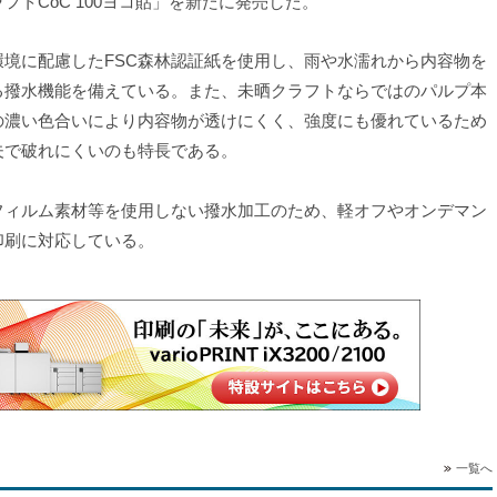
ラフトCoC 100ヨコ貼」を新たに発売した。
境に配慮したFSC森林認証紙を使用し、雨や水濡れから内容物を
る撥水機能を備えている。また、未晒クラフトならではのパルプ本
の濃い色合いにより内容物が透けにくく、強度にも優れているため
夫で破れにくいのも特長である。
ィルム素材等を使用しない撥水加工のため、軽オフやオンデマン
印刷に対応している。
一覧へ