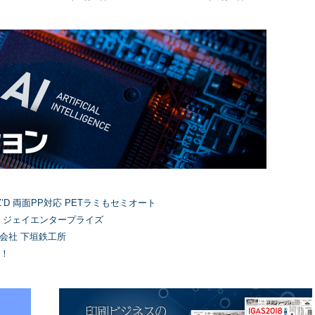
’D 両面PP対応 PETラミもセミオート
）ジェイエンタープライズ
式会社 下垣鉄工所
！