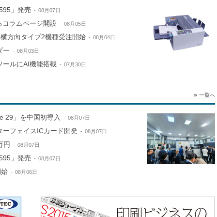
595」発売
08月07日
するコラムページ開設
08月05日
e」の横方向タイプ2機種受注開始
08月04日
ダー
08月03日
ールにAI機能搭載
07月30日
一覧へ
ne 29」を中国初導入
08月07日
ターフェイスICカード開発
08月07日
万円
08月07日
595」発売
08月07日
開始
08月06日