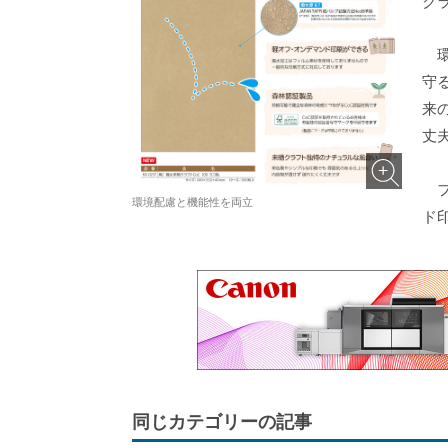
ク
環
守
来
丈
フ
環境配慮と機能性を両立
ド
同じカテゴリーの記事