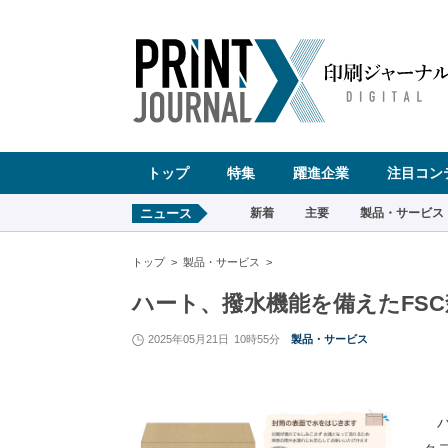
ペ
ー
ジ
の
先
頭
で
す
コ
ン
テ
ン
ツ
エ
リ
ア
へ
トップ
特集
躍進企業
注目コン
ナ
ビ
ゲ
ー
ニュース
新着
主要
製品・サービス
シ
ョ
ン
へ
トップ
製品・サービス
ハート、撥水機能を備えたFS
2025年05月21日
10時55分
製品・サービス
ハ