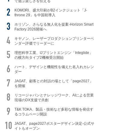
で遊ぶ楽しさを伝える
KOMORI、盛大印刷がB2インクジェット「J-
throne 29」を中国初導入
ホリゾン、さらなる無人化を提案-Horizon Smart
Factory 2026開催へ
キヤノン、レーザープロダクションプリンターベ
ンダー評価でリーダーに
理想科学工業、IJプリントエンジン「Integlide」
の横方向タイプ2機種受注開始
ハート、デザインと機能性を備えた名入れカレン
ダー
JAGAT、顧客との対話の場として「page2027」
を開催
リコージャパンとナレッジワーク、AIによる営業
現場のDX支援で共創
T&K TOKA、製品・技術など多彩な情報を発信す
るコラムページ開設
JAGAT、page2027ポスターデザイン決定-公式サ
イトもオープン