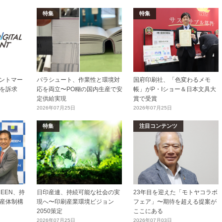
特集
特集
リントマー
パラシュート、作業性と環境対
国府印刷社、「色変わるメモ
を訴求
応を両立〜PO糊の国内生産で安
帳」がP・Iショー＆日本文具大
定供給実現
賞で受賞
2026年07月25日
2026年07月25日
特集
注目コンテンツ
EEN、持
日印産連、持続可能な社会の実
23年目を迎えた「モトヤコラボ
産体制構
現へ〜印刷産業環境ビジョン
フェア」〜期待を超える提案が
2050策定
ここにある
2026年07月25日
2026年07月03日