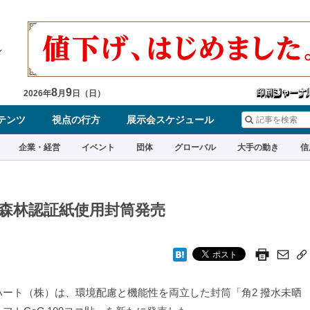
8
9
2026
年
月
日（
日
）
テンツ
視点の行方
展示会スケジュール
企業・経営
イベント
団体
グローバル
大手の動き
信
C森林認証紙使用封筒発売
ート（株）は、環境配慮と機能性を両立した封筒「角2 撥水未晒