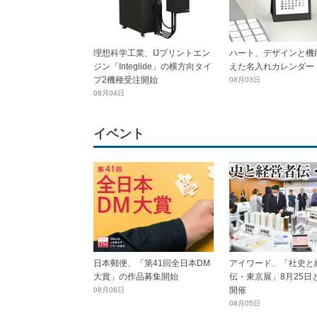
理想科学工業、IJプリントエン
ハート、デザインと機
ジン「Integlide」の横方向タイ
えた名入れカレンダー
プ2機種受注開始
08月03日
08月04日
イベント
日本郵便、「第41回全日本DM
アイワード、「社史と
大賞」の作品募集開始
伝・東京展」8月25日
開催
08月06日
08月05日