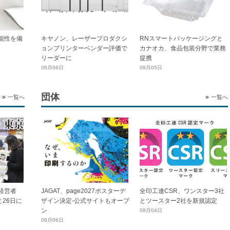
能性を備
キヤノン、レーザープロダクシ
RNスマートパッケージングと
ョンプリンターベンダー評価で
カナオカ、食品包装分野で業務
リーダーに
提携
08月06日
08月05日
団体
一覧へ
一覧へ
全印工連CSR、ワンスター3社
経営者
JAGAT、page2027ポスターデ
とツースター2社を新規認定
と26日に
ザイン決定-公式サイトもオープ
ン
08月04日
08月06日