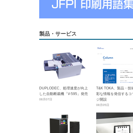
製品・サービス
DUPLODEC、処理速度が向上
T&K TOKA、製品・
した自動断裁機「V-595」発売
彩な情報を発信するコ
ジ開設
08月07日
08月05日