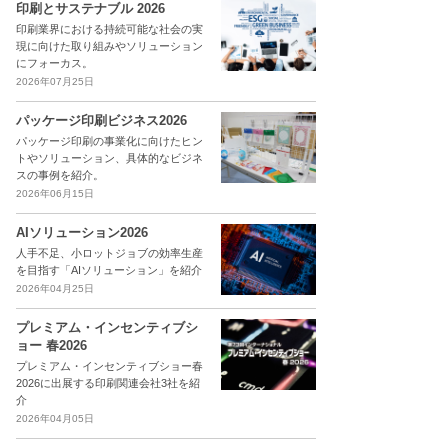
印刷とサステナブル 2026
印刷業界における持続可能な社会の実
現に向けた取り組みやソリューション
にフォーカス。
2026年07月25日
パッケージ印刷ビジネス2026
パッケージ印刷の事業化に向けたヒン
トやソリューション、具体的なビジネ
スの事例を紹介。
2026年06月15日
AIソリューション2026
人手不足、小ロットジョブの効率生産
を目指す「AIソリューション」を紹介
2026年04月25日
プレミアム・インセンティブシ
ョー 春2026
プレミアム・インセンティブショー春
2026に出展する印刷関連会社3社を紹
介
2026年04月05日