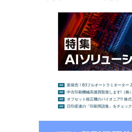
新発売！B3フルオートラミネーター Z
中古印刷機械高価買取致します!（株
オフセット校正機のパイオニア!! 株
日印産連の「印刷用語集」をチェック