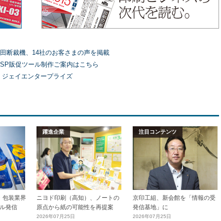
田断裁機、14社のお客さまの声を掲載
SP販促ツール制作ご案内はこちら
）ジェイエンタープライズ
躍進企業
注目コンテンツ
加工・包装業界
ニヨド印刷（高知）、ノートの
京印工組、新会館を「情報の受
ル発信
原点から紙の可能性を再提案
発信基地」に
2026年07月25日
2026年07月25日