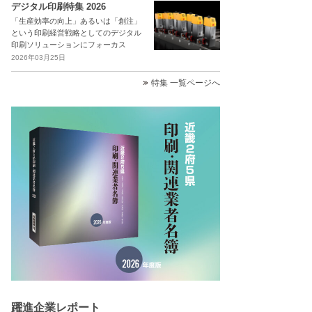
デジタル印刷特集 2026
「生産効率の向上」あるいは「創注」
という印刷経営戦略としてのデジタル
印刷ソリューションにフォーカス
2026年03月25日
特集 一覧ページへ
躍進企業レポート