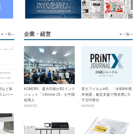
企業・経営
一覧へ
一覧へ
技術など多
KOMORI、盛大印刷がB2インク
富士フイルムHD、「令和8年熊
ラムペー
ジェット「J-throne 29」を中国
本地震」被災支援で熊本県に5
初導入
千万円寄付
08月07日
08月06日