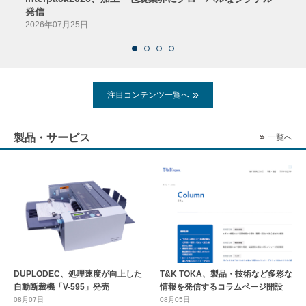
発信
2026
2026年07月25日
注目コンテンツ一覧へ
製品・サービス
一覧へ
DUPLODEC、処理速度が向上した
T&K TOKA、製品・技術など多彩な
自動断裁機「V-595」発売
情報を発信するコラムページ開設
08月07日
08月05日