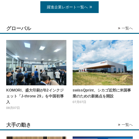
躍進企業レポート一覧へ
グローバル
一覧へ
KOMORI、盛大印刷がB2インクジ
swissQprint、シカゴ近郊に⽶国事
ェット「J-throne 29」を中国初導
業のための新拠点を開設
入
07月07日
08月07日
大手の動き
一覧へ