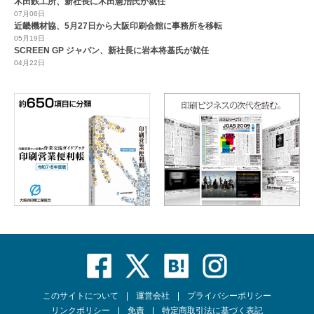
木田鉄工所、新社長に木田憲治氏が就任
07月06日
近畿機材協、5月27日から大阪印刷会館に事務所を移転
05月19日
SCREEN GP ジャパン、新社長に岩本将基氏が就任
04月22日
このサイトについて
運営会社
プライバシーポリシー
リンクポリシー
免責
特定商取引法に基づく表記