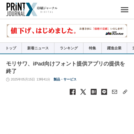
ペ
ー
ジ
の
先
頭
で
す
コ
ン
テ
ン
ツ
エ
リ
ア
トップ
新着ニュース
ランキング
特集
躍進企業
へ
ナ
ビ
ゲ
ー
モリサワ、iPad向けフォント提供アプリの提供を
シ
ョ
終了
ン
へ
2025年05月15日
13時41分
製品・サービス