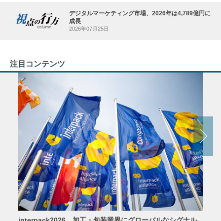
デジタルマーケティング市場、2026年は4,789億円に
成長
2026年07月25日
注目コンテンツ
interpack2026、加工・包装業界にグローバルなシグナル
京印