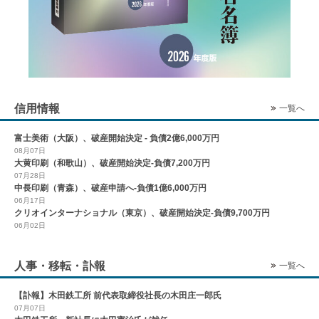
信用情報
一覧へ
富士美術（大阪）、破産開始決定 - 負債2億6,000万円
08月07日
大黄印刷（和歌山）、破産開始決定-負債7,200万円
07月28日
中長印刷（青森）、破産申請へ-負債1億6,000万円
06月17日
クリオインターナショナル（東京）、破産開始決定-負債9,700万円
06月02日
人事・移転・訃報
一覧へ
【訃報】木田鉄工所 前代表取締役社長の木田庄一郎氏
07月07日