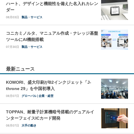
ハート、デザインと機能性を備えた名入れカレン
ダー
08月03日
製品・サービス
コニカミノルタ、マニュアル作成・ナレッジ基盤
ツールにAI機能搭載
07月30日
製品・サービス
最新ニュース
KOMORI、盛大印刷がB2インクジェット「J-
throne 29」を中国初導入
08月07日
グローバル
企業・経営
TOPPAN、耐量子計算機暗号搭載のデュアルイ
ンターフェイスICカード開発
08月07日
大手の動き