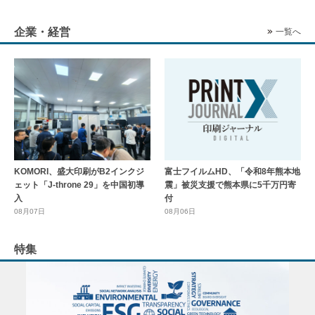
企業・経営
一覧へ
KOMORI、盛大印刷がB2インクジ
富士フイルムHD、「令和8年熊本地
ェット「J-throne 29」を中国初導
震」被災支援で熊本県に5千万円寄
入
付
08月07日
08月06日
特集