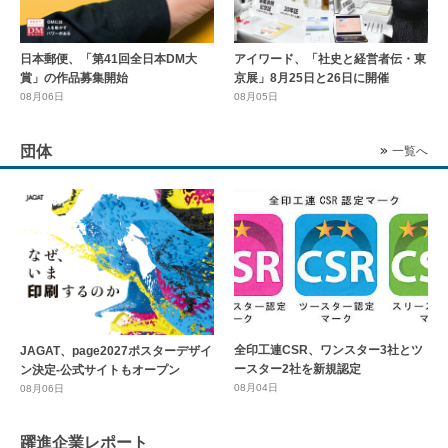
日本郵便、「第41回全日本DM大
アイワード、「社史と経営者伝・東
賞」の作品募集開始
京展」8月25日と26日に開催
08月06日
08月05日
団体
一覧へ
全印工連CSR、ワンスター3社とツ
JAGAT、page2027ポスターデザイ
ースター2社を新規認定
ン決定-公式サイトもオープン
08月04日
08月06日
躍進企業レポート