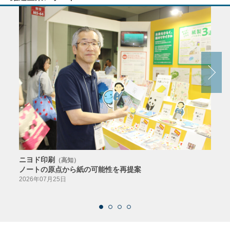
ニヨド印刷
サン
（高知）
ノートの原点から紙の可能性を再提案
特色か
導入
2026年07月25日
2026