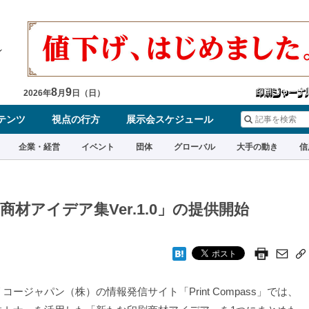
8
9
2026
年
月
日（
日
）
テンツ
視点の行方
展示会スケジュール
企業・経営
イベント
団体
グローバル
大手の動き
信
材アイデア集Ver.1.0」の提供開始
ージャパン（株）の情報発信サイト「Print Compass」では、