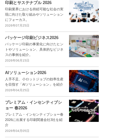
印刷とサステナブル 2026
印刷業界における持続可能な社会の実
現に向けた取り組みやソリューション
にフォーカス。
2026年07月25日
パッケージ印刷ビジネス2026
パッケージ印刷の事業化に向けたヒン
トやソリューション、具体的なビジネ
スの事例を紹介。
2026年06月15日
AIソリューション2026
人手不足、小ロットジョブの効率生産
を目指す「AIソリューション」を紹介
2026年04月25日
プレミアム・インセンティブシ
ョー 春2026
プレミアム・インセンティブショー春
2026に出展する印刷関連会社3社を紹
介
2026年04月05日