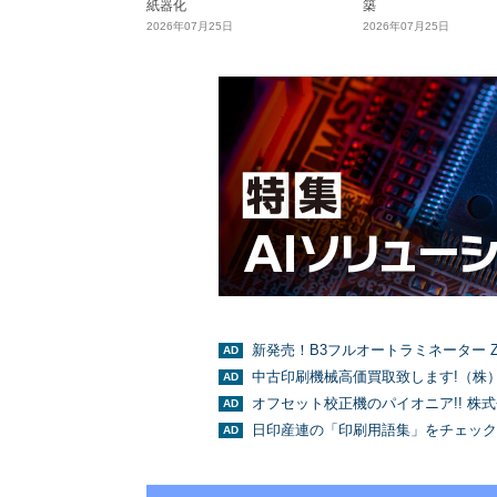
紙器化
築
2026年07月25日
2026年07月25日
新発売！B3フルオートラミネーター Z
中古印刷機械高価買取致します!（株
オフセット校正機のパイオニア!! 株
日印産連の「印刷用語集」をチェック