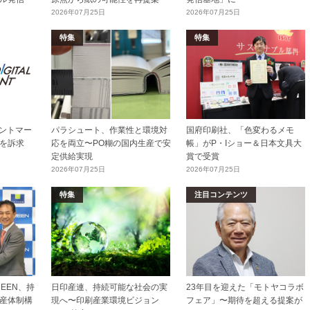
2026年07月25日
2026年07月25日
特集
特集
リントマー
パラシュート、作業性と環境対
国府印刷社、「色変わるメモ
を訴求
応を両立〜PO糊の国内生産で安
帳」がP・Iショー＆日本文具大
定供給実現
賞で受賞
2026年07月25日
2026年07月25日
特集
注目コンテンツ
EEN、持
日印産連、持続可能な社会の実
23年目を迎えた「モトヤコラボ
産体制構
現へ〜印刷産業環境ビジョン
フェア」〜期待を超える提案が