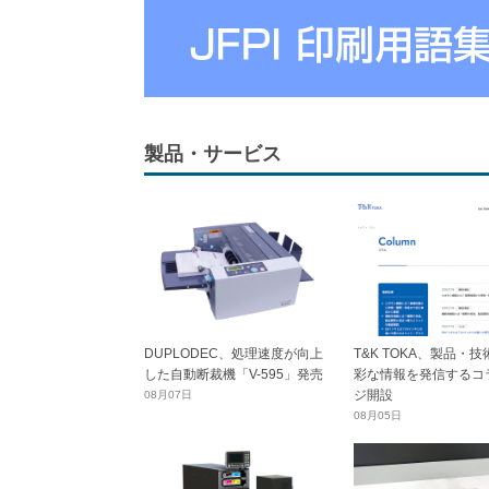
製品・サービス
DUPLODEC、処理速度が向上
T&K TOKA、製品・
した自動断裁機「V-595」発売
彩な情報を発信するコ
ジ開設
08月07日
08月05日