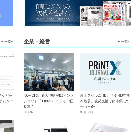
企業・経営
一覧へ
一覧へ
技術など多
KOMORI、盛大印刷がB2インク
富士フイルムHD、「令和8年熊
ラムペー
ジェット「J-throne 29」を中国
本地震」被災支援で熊本県に5
初導入
千万円寄付
08月07日
08月06日