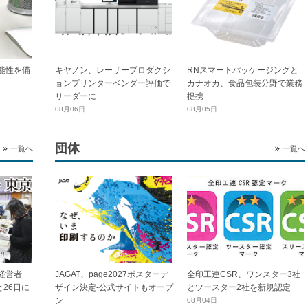
能性を備
キヤノン、レーザープロダクシ
RNスマートパッケージングと
ョンプリンターベンダー評価で
カナオカ、食品包装分野で業務
リーダーに
提携
08月06日
08月05日
団体
一覧へ
一覧へ
全印工連CSR、ワンスター3社
経営者
JAGAT、page2027ポスターデ
とツースター2社を新規認定
と26日に
ザイン決定-公式サイトもオープ
ン
08月04日