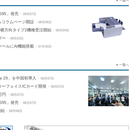
一覧へ
595」発売
08月07日
するコラムページ開設
08月05日
e」の横方向タイプ2機種受注開始
08月04日
ダー
08月03日
ールにAI機能搭載
07月30日
一覧へ
ne 29」を中国初導入
08月07日
ターフェイスICカード開発
08月07日
万円
08月07日
595」発売
08月07日
開始
08月06日