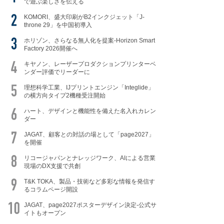
で遊ぶ楽しさを伝える
KOMORI、盛大印刷がB2インクジェット「J-
throne 29」を中国初導入
ホリゾン、さらなる無人化を提案-Horizon Smart
Factory 2026開催へ
キヤノン、レーザープロダクションプリンターベ
ンダー評価でリーダーに
理想科学工業、IJプリントエンジン「Integlide」
の横方向タイプ2機種受注開始
ハート、デザインと機能性を備えた名入れカレン
ダー
JAGAT、顧客との対話の場として「page2027」
を開催
リコージャパンとナレッジワーク、AIによる営業
現場のDX支援で共創
T&K TOKA、製品・技術など多彩な情報を発信す
るコラムページ開設
JAGAT、page2027ポスターデザイン決定-公式サ
イトもオープン