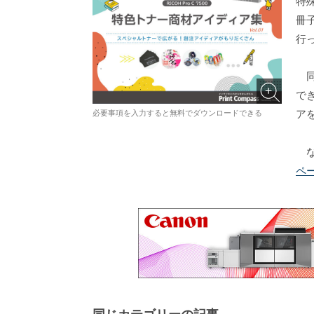
特
冊
行
同
で
ア
必要事項を入力すると無料でダウンロードできる
な
ペ