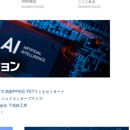
2050策定
ここにある
2026年07月25日
2026年07月03日
’D 両面PP対応 PETラミもセミオート
）ジェイエンタープライズ
式会社 下垣鉄工所
！