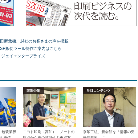
田断裁機、14社のお客さまの声を掲載
SP販促ツール制作ご案内はこちら
）ジェイエンタープライズ
躍進企業
注目コンテンツ
加工・包装業界
ニヨド印刷（高知）、ノートの
京印工組、新会館を「情報の受
ル発信
原点から紙の可能性を再提案
発信基地」に