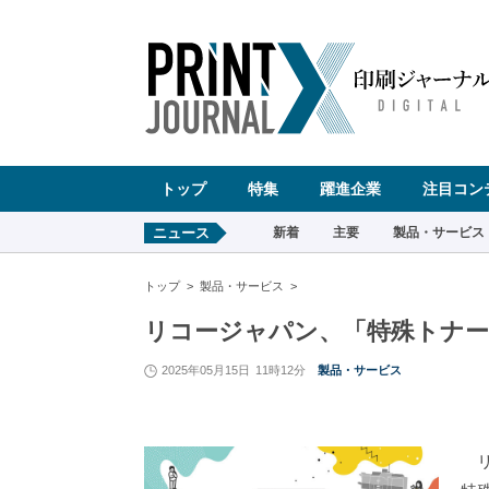
ペ
ー
ジ
の
先
頭
で
す
コ
ン
テ
ン
ツ
エ
リ
ア
へ
トップ
特集
躍進企業
注目コン
ナ
ビ
ゲ
ー
ニュース
新着
主要
製品・サービス
シ
ョ
ン
へ
トップ
製品・サービス
リコージャパン、「特殊トナー商
2025年05月15日
11時12分
製品・サービス
リコ