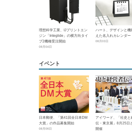
理想科学工業、IJプリントエン
ハート、デザインと機
ジン「Integlide」の横方向タイ
えた名入れカレンダー
プ2機種受注開始
08月03日
08月04日
イベント
日本郵便、「第41回全日本DM
アイワード、「社史と
大賞」の作品募集開始
伝・東京展」8月25日
開催
08月06日