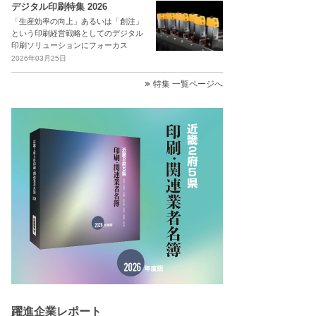
デジタル印刷特集 2026
「生産効率の向上」あるいは「創注」
という印刷経営戦略としてのデジタル
印刷ソリューションにフォーカス
2026年03月25日
特集 一覧ページへ
躍進企業レポート