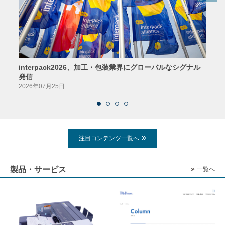
interpack2026、加工・包装業界にグローバルなシグナル
京印
発信
2026
2026年07月25日
注目コンテンツ一覧へ
製品・サービス
一覧へ