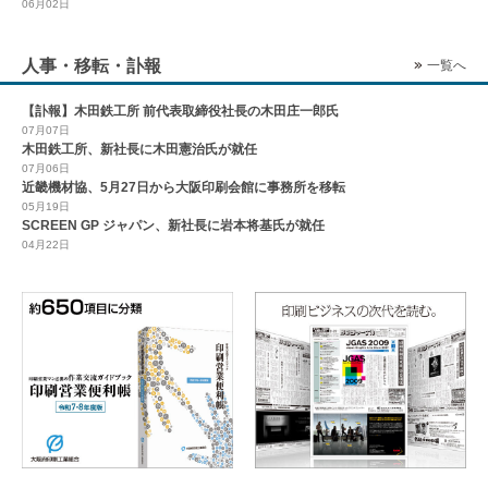
06月02日
人事・移転・訃報
一覧へ
【訃報】木田鉄工所 前代表取締役社長の木田庄一郎氏
07月07日
木田鉄工所、新社長に木田憲治氏が就任
07月06日
近畿機材協、5月27日から大阪印刷会館に事務所を移転
05月19日
SCREEN GP ジャパン、新社長に岩本将基氏が就任
04月22日