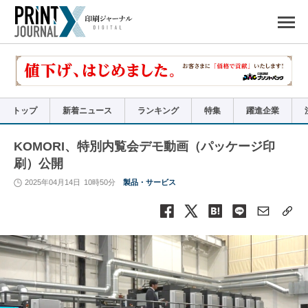
ペ
ー
ジ
の
先
頭
で
す
コ
ン
テ
ン
ツ
エ
リ
ア
トップ
新着ニュース
ランキング
特集
躍進企業
へ
ナ
ビ
ゲ
ー
KOMORI、特別内覧会デモ動画（パッケージ印
シ
ョ
刷）公開
ン
へ
2025年04月14日
10時50分
製品・サービス