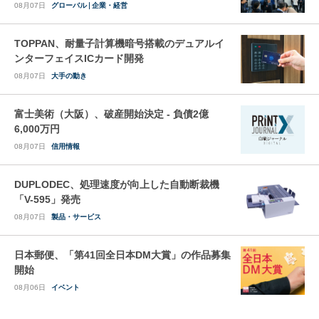
08月07日
グローバル
企業・経営
TOPPAN、耐量子計算機暗号搭載のデュアルイ
ンターフェイスICカード開発
08月07日
大手の動き
富士美術（大阪）、破産開始決定 - 負債2億
6,000万円
08月07日
信用情報
DUPLODEC、処理速度が向上した自動断裁機
「V-595」発売
08月07日
製品・サービス
日本郵便、「第41回全日本DM大賞」の作品募集
開始
08月06日
イベント