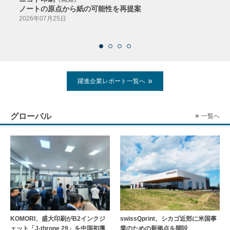
ノートの原点から紙の可能性を再提案
特色か
導入
2026年07月25日
2026
躍進企業レポート一覧へ
グローバル
一覧へ
KOMORI、盛大印刷がB2インクジ
swissQprint、シカゴ近郊に⽶国事
ェット「J-throne 29」を中国初導
業のための新拠点を開設