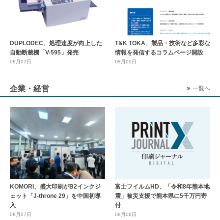
DUPLODEC、処理速度が向上した
T&K TOKA、製品・技術など多彩な
自動断裁機「V-595」発売
情報を発信するコラムページ開設
08月07日
08月05日
企業・経営
一覧へ
KOMORI、盛大印刷がB2インクジ
富士フイルムHD、「令和8年熊本地
ェット「J-throne 29」を中国初導
震」被災支援で熊本県に5千万円寄
入
付
08月07日
08月06日