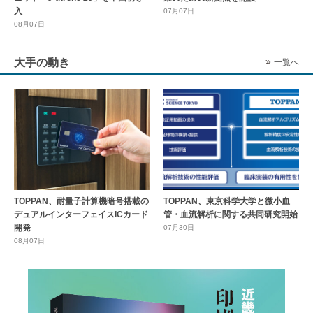
入
07月07日
08月07日
大手の動き
一覧へ
TOPPAN、耐量子計算機暗号搭載の
TOPPAN、東京科学大学と微小血
デュアルインターフェイスICカード
管・血流解析に関する共同研究開始
開発
07月30日
08月07日