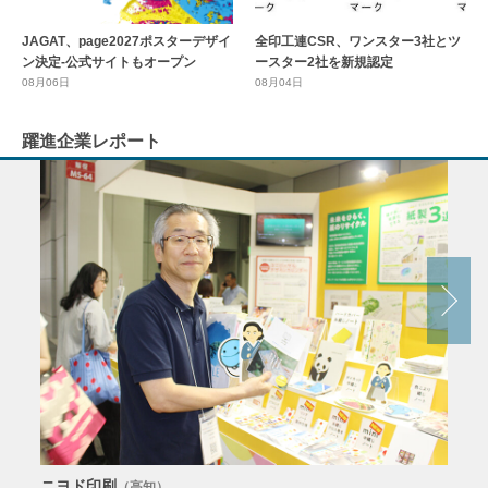
全印工連CSR、ワンスター3社とツ
JAGAT、page2027ポスターデザイ
ースター2社を新規認定
ン決定-公式サイトもオープン
08月04日
08月06日
躍進企業レポート
ニヨド印刷
サン
（高知）