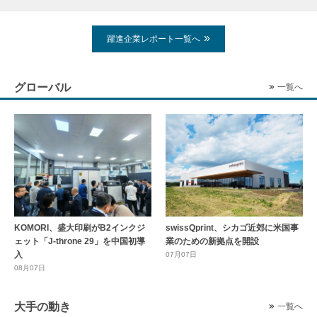
躍進企業レポート一覧へ
グローバル
一覧へ
KOMORI、盛大印刷がB2インクジ
swissQprint、シカゴ近郊に⽶国事
ェット「J-throne 29」を中国初導
業のための新拠点を開設
入
07月07日
08月07日
大手の動き
一覧へ