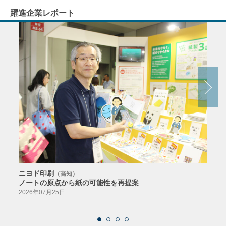
躍進企業レポート
ニヨド印刷
サン
（高知）
ノートの原点から紙の可能性を再提案
特色か
導入
2026年07月25日
2026