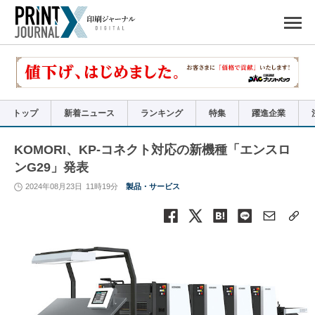
ペ
ー
ジ
の
先
頭
で
す
コ
ン
テ
ン
ツ
エ
リ
ア
トップ
新着ニュース
ランキング
特集
躍進企業
へ
ナ
ビ
ゲ
ー
KOMORI、KP-コネクト対応の新機種「エンスロ
シ
ョ
ンG29」発表
ン
へ
2024年08月23日
11時19分
製品・サービス