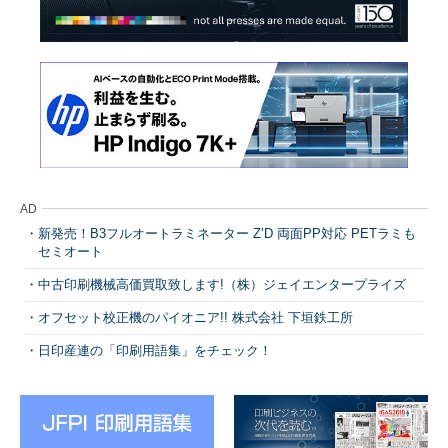
AD
新発売！B3フルオートラミネーター Z’D 両面PP対応 PETラミも
セミオート
中古印刷機械高価買取致します!（株）ジェイエンタープライズ
オフセット校正機のパイオニア!! 株式会社 下垣鉄工所
日印産連の「印刷用語集」をチェック！