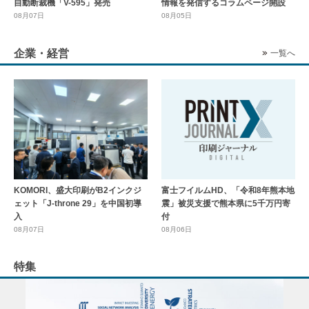
自動断裁機「V-595」発売
情報を発信するコラムページ開設
08月07日
08月05日
企業・経営
一覧へ
KOMORI、盛大印刷がB2インクジ
富士フイルムHD、「令和8年熊本地
ェット「J-throne 29」を中国初導
震」被災支援で熊本県に5千万円寄
入
付
08月07日
08月06日
特集