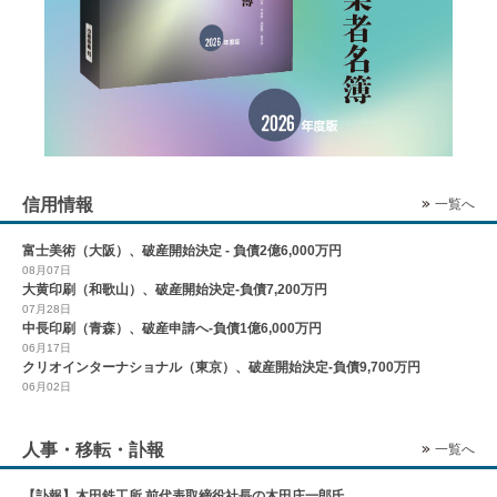
信用情報
一覧へ
富士美術（大阪）、破産開始決定 - 負債2億6,000万円
08月07日
大黄印刷（和歌山）、破産開始決定-負債7,200万円
07月28日
中長印刷（青森）、破産申請へ-負債1億6,000万円
06月17日
クリオインターナショナル（東京）、破産開始決定-負債9,700万円
06月02日
人事・移転・訃報
一覧へ
【訃報】木田鉄工所 前代表取締役社長の木田庄一郎氏