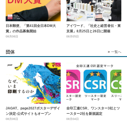
日本郵便、「第41回全日本DM大
アイワード、「社史と経営者伝・東
賞」の作品募集開始
京展」8月25日と26日に開催
08月06日
08月05日
団体
一覧へ
全印工連CSR、ワンスター3社とツ
JAGAT、page2027ポスターデザイ
ースター2社を新規認定
ン決定-公式サイトもオープン
08月04日
08月06日