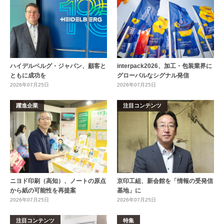
ハイデルベルグ・ジャパン、顧客と
interpack2026、加工・包装業界に
ともに成功を
グローバルなシグナル発信
2026年07月25日
2026年07月25日
躍進企業
注目コンテンツ
ニヨド印刷（高知）、ノートの原点
京印工組、新会館を「情報の受発信
から紙の可能性を再提案
基地」に
2026年07月25日
2026年07月25日
注目コンテンツ
特集