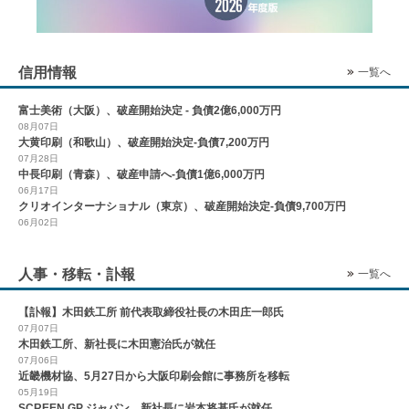
信用情報
一覧へ
富士美術（大阪）、破産開始決定 - 負債2億6,000万円
08月07日
大黄印刷（和歌山）、破産開始決定-負債7,200万円
07月28日
中長印刷（青森）、破産申請へ-負債1億6,000万円
06月17日
クリオインターナショナル（東京）、破産開始決定-負債9,700万円
06月02日
人事・移転・訃報
一覧へ
【訃報】木田鉄工所 前代表取締役社長の木田庄一郎氏
07月07日
木田鉄工所、新社長に木田憲治氏が就任
07月06日
近畿機材協、5月27日から大阪印刷会館に事務所を移転
05月19日
SCREEN GP ジャパン、新社長に岩本将基氏が就任