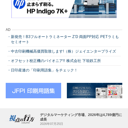
AD
新発売！B3フルオートラミネーター Z’D 両面PP対応 PETラミも
セミオート
中古印刷機械高価買取致します!（株）ジェイエンタープライズ
オフセット校正機のパイオニア!! 株式会社 下垣鉄工所
日印産連の「印刷用語集」をチェック！
デジタルマーケティング市場、2026年は4,789億円に
成長
2026年07月25日