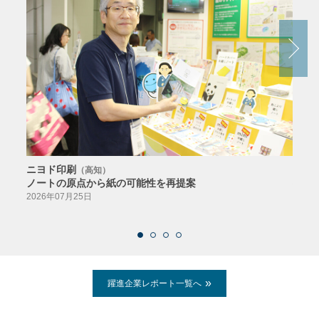
ニヨド印刷
サン
（高知）
ノートの原点から紙の可能性を再提案
特色か
導入
2026年07月25日
2026
躍進企業レポート一覧へ