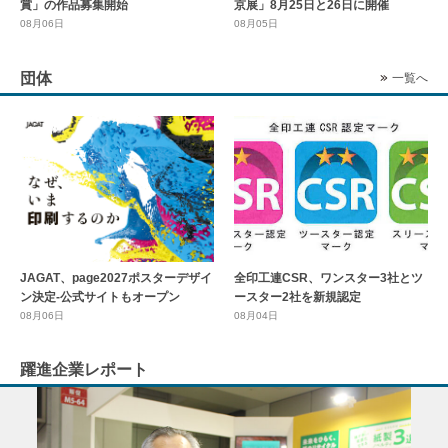
賞」の作品募集開始
京展」8月25日と26日に開催
08月06日
08月05日
団体
一覧へ
全印工連CSR、ワンスター3社とツ
JAGAT、page2027ポスターデザイ
ースター2社を新規認定
ン決定-公式サイトもオープン
08月04日
08月06日
躍進企業レポート