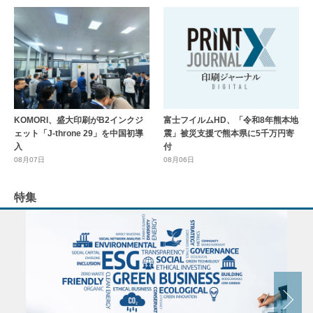
KOMORI、盛大印刷がB2インクジ
富士フイルムHD、「令和8年熊本地
ェット「J-throne 29」を中国初導
震」被災支援で熊本県に5千万円寄
入
付
08月07日
08月06日
特集