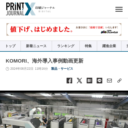
ペ
ー
ジ
の
先
頭
で
す
コ
ン
テ
ン
ツ
エ
リ
ア
トップ
新着ニュース
ランキング
特集
躍進企業
へ
ナ
ビ
ゲ
ー
KOMORI、海外導入事例動画更新
シ
ョ
ン
2024年08月22日
11時16分
製品・サービス
へ