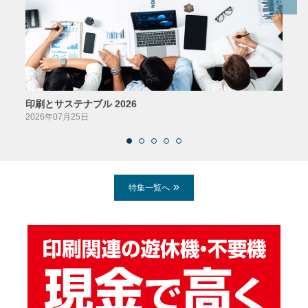
印刷とサステナブル 2026
パッ
2026年07月25日
2026
特集一覧へ