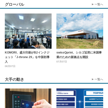
グローバル
一覧へ
KOMORI、盛大印刷がB2インクジ
swissQprint、シカゴ近郊に⽶国事
ェット「J-throne 29」を中国初導
業のための新拠点を開設
入
07月07日
08月07日
大手の動き
一覧へ