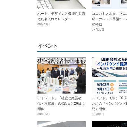
ハート、デザインと機能性を備
コニカミノルタ、マニ
えた名入れカレンダー
成・ナレッジ基盤ツール
能搭載
08月03日
07月30日
イベント
アイワード、「社史と経営者
ミリアド、9月に「印
伝・東京展」8月25日と26日に
ための『インバウンド
開催
門」開催
08月05日
08月04日