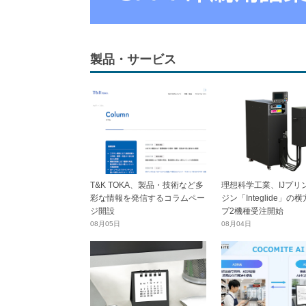
製品・サービス
T&K TOKA、製品・技術など多
理想科学工業、IJプリ
彩な情報を発信するコラムペー
ジン「Integlide」の
ジ開設
プ2機種受注開始
08月05日
08月04日