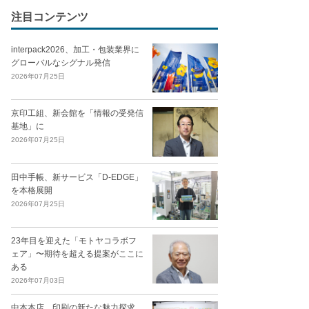
注目コンテンツ
interpack2026、加工・包装業界に
グローバルなシグナル発信
2026年07月25日
京印工組、新会館を「情報の受発信
基地」に
2026年07月25日
田中手帳、新サービス「D-EDGE」
を本格展開
2026年07月25日
23年目を迎えた「モトヤコラボフ
ェア」〜期待を超える提案がここに
ある
2026年07月03日
中本本店、印刷の新たな魅力探求