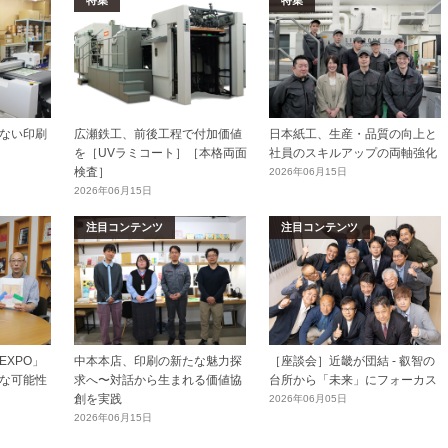
特集
特集
ない印刷
広瀬鉄工、前後工程で付加価値
日本紙工、生産・品質の向上と
を［UVラミコート］［本格両面
社員のスキルアップの両軸強化
検査］
2026年06月15日
2026年06月15日
注目コンテンツ
注目コンテンツ
XPO」
中本本店、印刷の新たな魅力探
［座談会］近畿が団結 - 叡智の
な可能性
求へ〜対話から生まれる価値協
台所から「未来」にフォーカス
創を実践
2026年06月05日
2026年06月15日