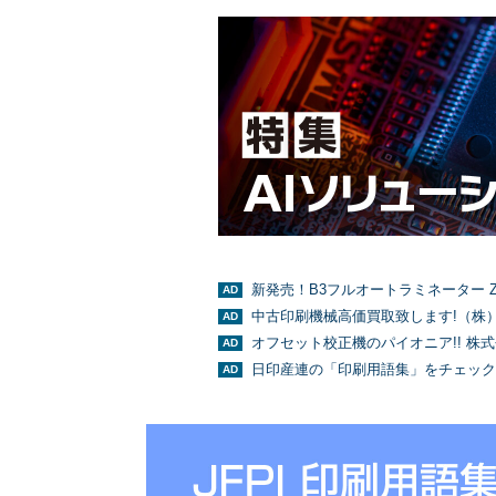
新発売！B3フルオートラミネーター Z
中古印刷機械高価買取致します!（株
オフセット校正機のパイオニア!! 株
日印産連の「印刷用語集」をチェック