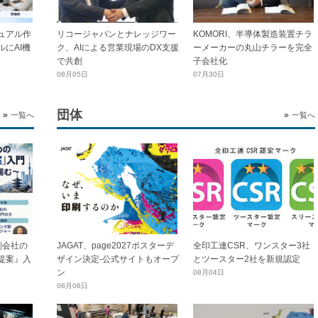
ュアル作
リコージャパンとナレッジワー
KOMORI、半導体製造装置チラ
にAI機
ク、AIによる営業現場のDX支援
ーメーカーの丸山チラーを完全
で共創
子会社化
08月05日
07月30日
団体
一覧へ
一覧へ
全印工連CSR、ワンスター3社
刷会社の
JAGAT、page2027ポスターデ
とツースター2社を新規認定
提案』入
ザイン決定-公式サイトもオープ
ン
08月04日
08月06日