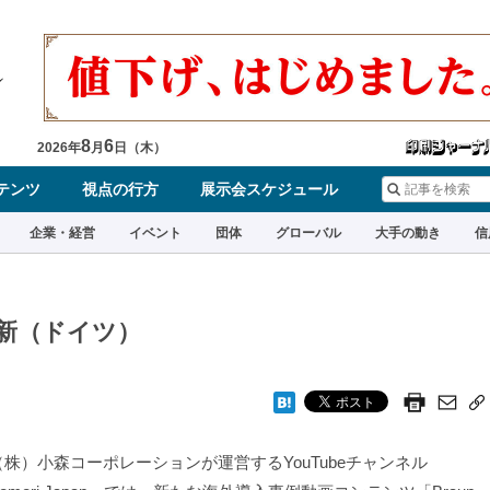
8
6
2026
年
月
日（
木
）
テンツ
視点の行方
展示会スケジュール
企業・経営
イベント
団体
グローバル
大手の動き
信
更新（ドイツ）
株）小森コーポレーションが運営するYouTubeチャンネル