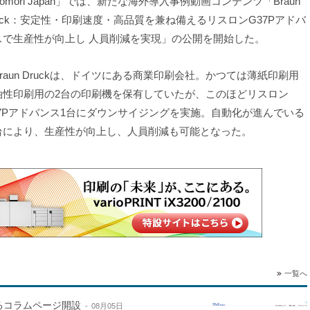
omori Japan」では、新たな海外導入事例動画コンテンツ「Braun
ruck：安定性・印刷速度・高品質を兼ね備えるリスロンG37Pアドバ
スで生産性が向上し 人員削減を実現」の公開を開始した。
raun Druckは、ドイツにある商業印刷会社。かつては薄紙印刷用
油性印刷用の2台の印刷機を保有していたが、このほどリスロン
37Pアドバンス1台にダウンサイジングを実施。自動化が進んでいる
台により、生産性が向上し、人員削減も可能となった。
一覧へ
するコラムページ開設
08月05日