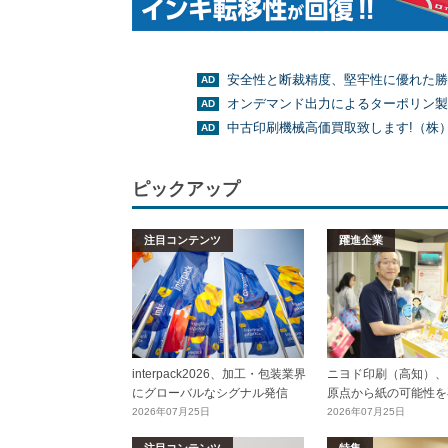
安全性と断裁精度、堅牢性に優れた勝
オンデマンド出力によるターポリン製
中古印刷機械高価買取致します!（株
ピックアップ
注目コンテンツ
躍進企業
interpack2026、加工・包装業界
ニヨド印刷（高知）、
にグローバルなシグナル発信
原点から紙の可能性を
2026年07月25日
2026年07月25日