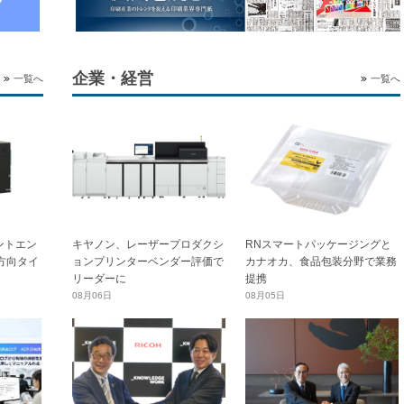
企業・経営
一覧へ
一覧へ
ントエン
キヤノン、レーザープロダクシ
RNスマートパッケージングと
横方向タイ
ョンプリンターベンダー評価で
カナオカ、食品包装分野で業務
リーダーに
提携
08月06日
08月05日