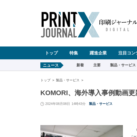
ペ
ー
ジ
の
先
頭
で
す
コ
ン
テ
ン
ツ
エ
リ
ア
へ
トップ
特集
躍進企業
注目コン
ナ
ビ
ゲ
ー
ニュース
新着
主要
製品・サービス
シ
ョ
ン
へ
トップ
製品・サービス
KOMORI、海外導入事例動画
2024年08月08日
14時43分
製品・サービス
（