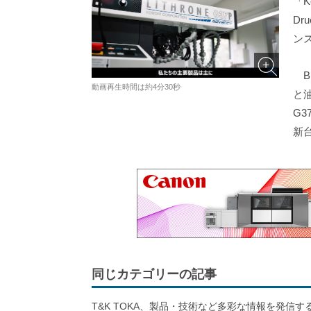
「K
D
ン
B
動画再生時間は約4分30秒
と
G
新
同じカテゴリーの記事
T&K TOKA、製品・技術など多彩な情報を発信