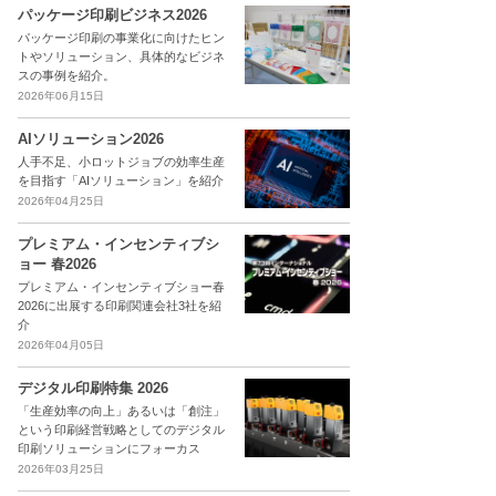
パッケージ印刷ビジネス2026
パッケージ印刷の事業化に向けたヒン
トやソリューション、具体的なビジネ
スの事例を紹介。
2026年06月15日
AIソリューション2026
人手不足、小ロットジョブの効率生産
を目指す「AIソリューション」を紹介
2026年04月25日
プレミアム・インセンティブシ
ョー 春2026
プレミアム・インセンティブショー春
2026に出展する印刷関連会社3社を紹
介
2026年04月05日
デジタル印刷特集 2026
「生産効率の向上」あるいは「創注」
という印刷経営戦略としてのデジタル
印刷ソリューションにフォーカス
2026年03月25日