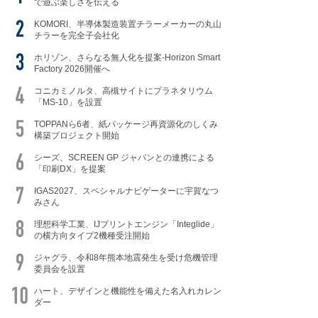
で遊ぶ楽しさを伝える
KOMORI、半導体製造装置チラーメーカーの丸山
チラーを完全子会社化
ホリゾン、さらなる無人化を提案-Horizon Smart
Factory 2026開催へ
コニカミノルタ、高槻サイトにプラネタリウム
「MS-10」を設置
TOPPANら6者、紙パッケージ再資源化のしくみ
構築プロジェクト開始
シーズ、SCREEN GP ジャパンとの連携による
「印刷DX」を提案
IGAS2027、スペシャルナビゲーターに宇賀なつ
みさん
理想科学工業、IJプリントエンジン「Integlide」
の横方向タイプ2機種受注開始
ジャグラ、令和8年熊本地震発生を受け危機管理
委員会を設置
ハート、デザインと機能性を備えた名入れカレン
ダー