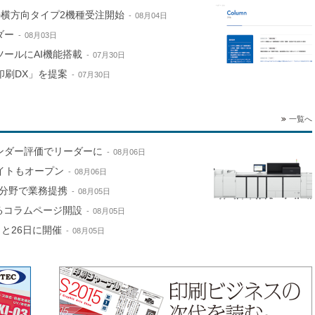
e」の横方向タイプ2機種受注開始
08月04日
ダー
08月03日
ールにAI機能搭載
07月30日
印刷DX」を提案
07月30日
一覧へ
ンダー評価でリーダーに
08月06日
サイトもオープン
08月06日
分野で業務提携
08月05日
するコラムページ開設
08月05日
と26日に開催
08月05日