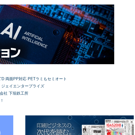
’D 両面PP対応 PETラミもセミオート
）ジェイエンタープライズ
式会社 下垣鉄工所
！