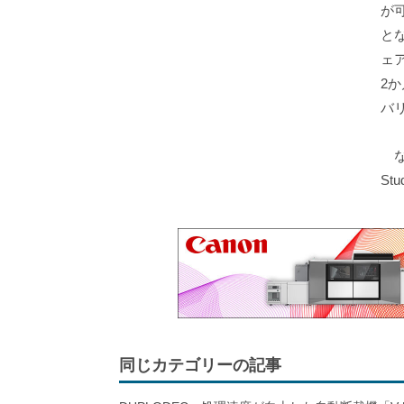
が
と
ェ
2
バ
な
S
同じカテゴリーの記事