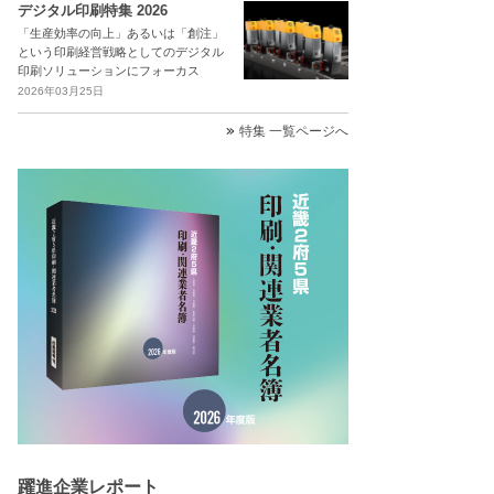
デジタル印刷特集 2026
「生産効率の向上」あるいは「創注」
という印刷経営戦略としてのデジタル
印刷ソリューションにフォーカス
2026年03月25日
特集 一覧ページへ
躍進企業レポート