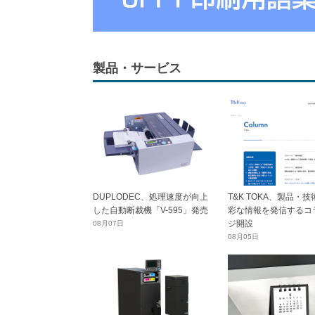
製品・サービス
DUPLODEC、処理速度が向上
T&K TOKA、製品・
した自動断裁機「V-595」発売
彩な情報を発信するコ
ジ開設
08月07日
08月05日