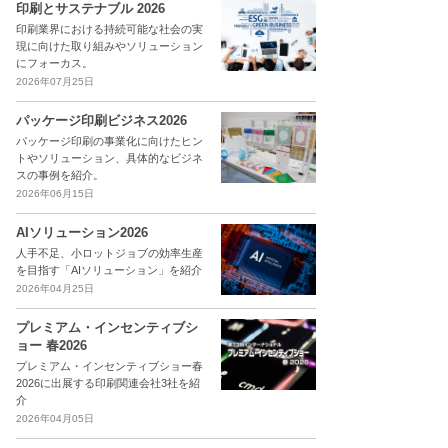
印刷とサステナブル 2026
印刷業界における持続可能な社会の実
現に向けた取り組みやソリューション
にフォーカス。
2026年07月25日
パッケージ印刷ビジネス2026
パッケージ印刷の事業化に向けたヒン
トやソリューション、具体的なビジネ
スの事例を紹介。
2026年06月15日
AIソリューション2026
人手不足、小ロットジョブの効率生産
を目指す「AIソリューション」を紹介
2026年04月25日
プレミアム・インセンティブシ
ョー 春2026
プレミアム・インセンティブショー春
2026に出展する印刷関連会社3社を紹
介
2026年04月05日