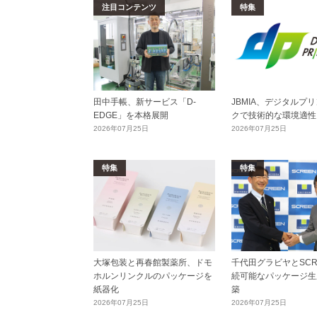
注目コンテンツ
特集
田中手帳、新サービス「D-
JBMIA、デジタルプ
EDGE」を本格展開
クで技術的な環境適性
2026年07月25日
2026年07月25日
特集
特集
大塚包装と再春館製薬所、ドモ
千代田グラビヤとSCR
ホルンリンクルのパッケージを
続可能なパッケージ生
紙器化
築
2026年07月25日
2026年07月25日