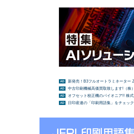
新発売！B3フルオートラミネーター Z
中古印刷機械高価買取致します!（株
オフセット校正機のパイオニア!! 株
日印産連の「印刷用語集」をチェック