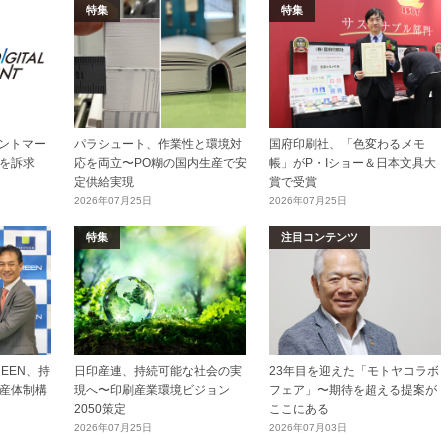
特集
特集
リントマー
パラシュート、作業性と環境対
国府印刷社、「色変わるメモ
を訴求
応を両立〜PO糊の国内生産で安
帳」がP・Iショー＆日本文具大
定供給実現
賞で受賞
2026年07月25日
2026年07月25日
特集
注目コンテンツ
EEN、持
日印産連、持続可能な社会の実
23年目を迎えた「モトヤコラボ
産体制構
現へ〜印刷産業環境ビジョン
フェア」〜期待を超える提案が
2050策定
ここにある
2026年07月25日
2026年07月03日