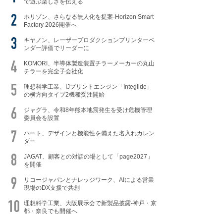
で遊ぶ楽しさを伝える
ホリゾン、さらなる無人化を提案-Horizon Smart
Factory 2026開催へ
キヤノン、レーザープロダクションプリンターベ
ンダー評価でリーダーに
KOMORI、半導体製造装置チラーメーカーの丸山
チラーを完全子会社化
理想科学工業、IJプリントエンジン「Integlide」
の横方向タイプ2機種受注開始
ジャグラ、令和8年熊本地震発生を受け危機管理
委員会を設置
ハート、デザインと機能性を備えた名入れカレン
ダー
JAGAT、顧客との対話の場として「page2027」
を開催
リコージャパンとナレッジワーク、AIによる営業
現場のDX支援で共創
理想科学工業、大阪展示会で新製品披露-神戸・京
都・奈良でも開催へ