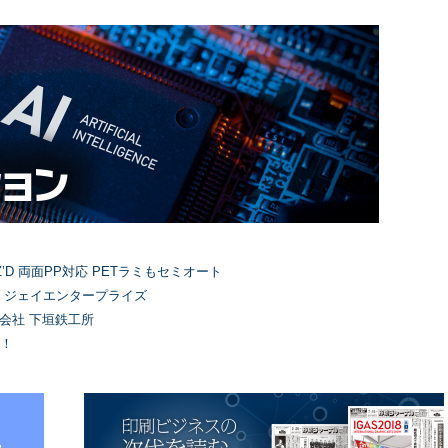
’D 両面PP対応 PETラミもセミオート
）ジェイエンタープライズ
式会社 下垣鉄工所
！