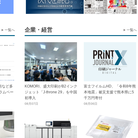
企業・経営
一覧へ
一覧へ
技術など多
KOMORI、盛大印刷がB2インク
富士フイルムHD、「令和8年熊
ラムペー
ジェット「J-throne 29」を中国
本地震」被災支援で熊本県に5
初導入
千万円寄付
08月07日
08月06日