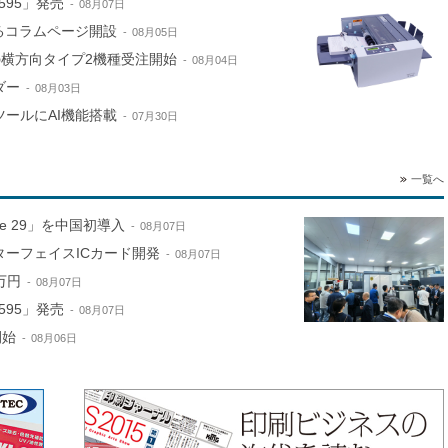
595」発売
08月07日
するコラムページ開設
08月05日
e」の横方向タイプ2機種受注開始
08月04日
ダー
08月03日
ールにAI機能搭載
07月30日
一覧へ
ne 29」を中国初導入
08月07日
ターフェイスICカード開発
08月07日
万円
08月07日
595」発売
08月07日
開始
08月06日