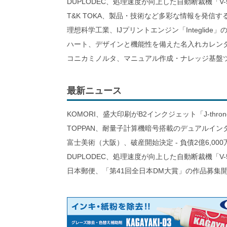
DUPLODEC、処理速度が向上した自動断裁機「V-
T&K TOKA、製品・技術など多彩な情報を発信
理想科学工業、IJプリントエンジン「Integlid
ハート、デザインと機能性を備えた名入れカレン
コニカミノルタ、マニュアル作成・ナレッジ基盤ツ
最新ニュース
KOMORI、盛大印刷がB2インクジェット「J-thro
TOPPAN、耐量子計算機暗号搭載のデュアルイン
富士美術（大阪）、破産開始決定 - 負債2億6,000
DUPLODEC、処理速度が向上した自動断裁機「V-
日本郵便、「第41回全日本DM大賞」の作品募集