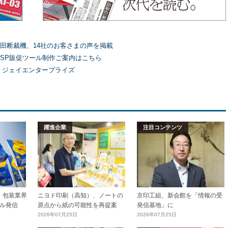
田断裁機、14社のお客さまの声を掲載
SP販促ツール制作ご案内はこちら
）ジェイエンタープライズ
躍進企業
注目コンテンツ
加工・包装業界
ニヨド印刷（高知）、ノートの
京印工組、新会館を「情報の受
ル発信
原点から紙の可能性を再提案
発信基地」に
2026年07月25日
2026年07月25日