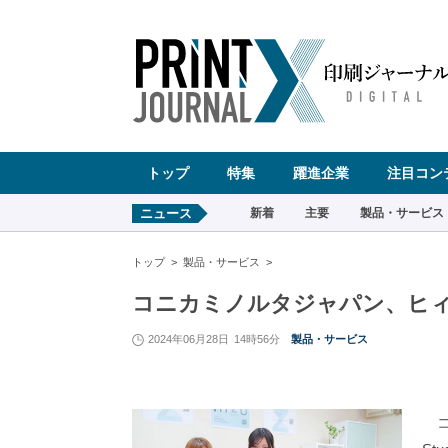
ペ
ー
ジ
の
先
頭
で
す
コ
ン
テ
ン
ツ
エ
リ
ア
へ
トップ
特集
躍進企業
注目コン
ナ
ビ
ゲ
ー
ニュース
新着
主要
製品・サービス
シ
ョ
ン
へ
トップ
製品・サービス
コニカミノルタジャパン、ヒィズ大阪
2024年06月28日
14時56分
製品・サービス
コ