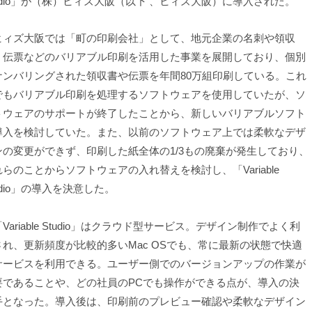
tudio」が（株）ヒィズ大阪（以下 、ヒィズ大阪）に導入された。
ィズ大阪では「町の印刷会社」として、地元企業の名刺や領収
、伝票などのバリアブル印刷を活用した事業を展開しており、個別
ナンバリングされた領収書や伝票を年間80万組印刷している。これ
でもバリアブル印刷を処理するソフトウェアを使用していたが、ソ
トウェアのサポートが終了したことから、新しいバリアブルソフト
導入を検討していた。また、以前のソフトウェア上では柔軟なデザ
ンの変更ができず、印刷した紙全体の1/3もの廃棄が発生しており、
らのことからソフトウェアの入れ替えを検討し、「Variable
udio」の導入を決意した。
ariable Studio」はクラウド型サービス。デザイン制作でよく利
され、更新頻度が比較的多いMac OSでも、常に最新の状態で快適
サービスを利用できる。ユーザー側でのバージョンアップの作業が
要であることや、どの社員のPCでも操作ができる点が、導入の決
手となった。導入後は、印刷前のプレビュー確認や柔軟なデザイン