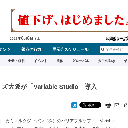
8
8
2026
年
月
日（
土
）
テンツ
視点の行方
展示会スケジュール
企業・経営
イベント
団体
グローバル
大手の動き
信
が「Variable Studio」導入
ニカミノルタジャパン（株）のバリアブルソフト「Variable